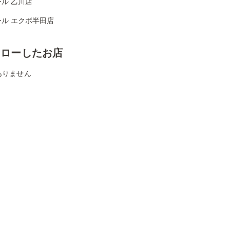
ル 乙川店
ール エクボ半田店
ォローしたお店
ありません