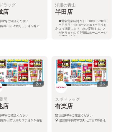
ドラッグ
洋服の青山
城店
半田店
舗HPをご確認ください
■通常営業時間 平日：10:00〜20:00
土日祝日：10:00〜20:00 ※土日祝お
知県半田市清城町三丁目５番２
よび期間により、急な変動すること
がありますので 詳細はホームページ
を確認ください
愛知県半田市北二ツ坂町二丁目１番
15
2
2
枚
枚
薬局
スギドラッグ
池店
有楽店
舗HPをご確認ください
店舗HPをご確認ください
知県半田市大高町２丁目３５番地
愛知県半田市有楽町七丁目136番地