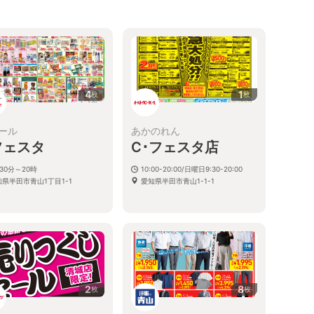
4
1
枚
枚
ール
あかのれん
フェスタ
C･フェスタ店
30分～20時
10:00-20:00/日曜日9:30-20:00
知県半田市青山1丁目1-1
愛知県半田市青山1-1-1
2
8
枚
枚