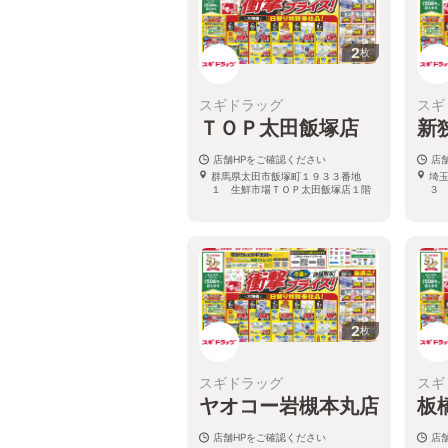
2
枚
スギドラッグ
スギ
ＴＯＰ太田飯塚店
新
店舗HPをご確認ください
店
群馬県太田市飯塚町１９３３番地
埼
１ 生鮮市場ＴＯＰ太田飯塚店１階
３
2
枚
スギドラッグ
スギ
ヤオコー岩槻本丸店
板
店舗HPをご確認ください
店