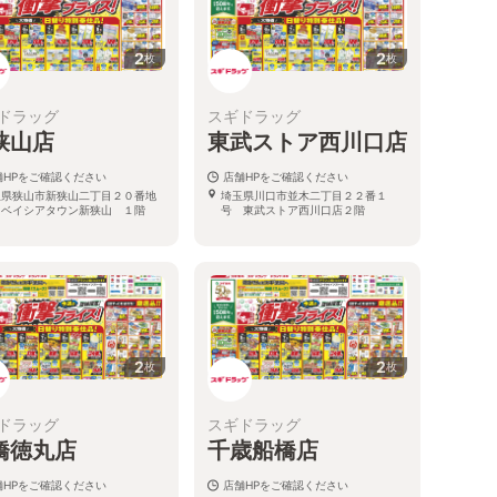
2
2
枚
枚
ドラッグ
スギドラッグ
狭山店
東武ストア西川口店
舗HPをご確認ください
店舗HPをご確認ください
玉県狭山市新狭山二丁目２０番地
埼玉県川口市並木二丁目２２番１
 ベイシアタウン新狭山 １階
号 東武ストア西川口店２階
2
2
枚
枚
ドラッグ
スギドラッグ
橋徳丸店
千歳船橋店
舗HPをご確認ください
店舗HPをご確認ください