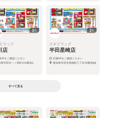
2
2
枚
枚
ドラッグ
スギドラッグ
川店
半田星崎店
舗HPをご確認ください
店舗HPをご確認ください
知県半田市一ノ草町204番地3
愛知県半田市星崎町三丁目39番地88
すべて見る
る