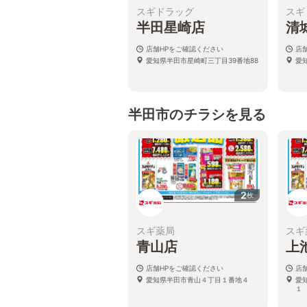
スギドラッグ
スギ
半田星崎店
清
店舗HPをご確認ください
店
愛知県半田市星崎町三丁目39番地88
愛
半田市のチラシを見る
2
枚
スギ薬局
スギ
青山店
上
店舗HPをご確認ください
店
愛知県半田市青山４丁目１番地４
愛
１