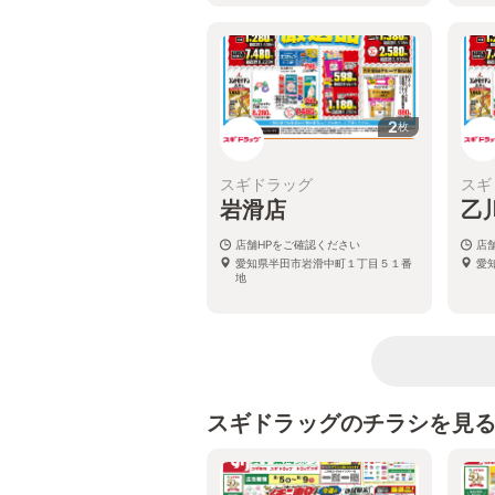
2
枚
スギドラッグ
スギ
岩滑店
乙
店舗HPをご確認ください
店
愛知県半田市岩滑中町１丁目５１番
愛
地
スギドラッグのチラシを見