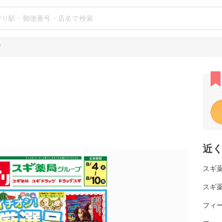
店
近
スギ薬
スギ薬
フィー