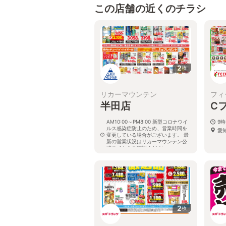
この店舗の近くのチラシ
2
枚
リカーマウンテン
フィ
半田店
C
AM10:00～PM8:00 新型コロナウイ
9時
ルス感染症防止のため、営業時間を
愛
変更している場合がございます。 最
新の営業状況はリカーマウンテン公
式サイトをご確認ください。
愛知県半田市中町4丁目17
2
枚