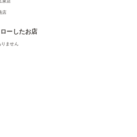
五泉店
燕店
ォローしたお店
ありません