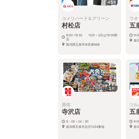
45
枚
コメリハード＆グリーン
ウオ
村松店
五
9:00-19:30 10月～3月は19:00閉
9:
店
新
新潟県五泉市本田屋866
2
枚
原信
ツル
寺沢店
五
9：00～24：00
9:
新潟県五泉市吉沢1034番地
新