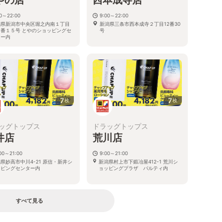
00～22:00
9:00～22:00
潟県新潟市中央区堀之内南１丁目
新潟県三条市西本成寺２丁目12番30
５番１５号 とやのショッピングセ
号
ター内
7
7
枚
枚
ッグトップス
ドラッグトップス
井店
荒川店
00～21:00
9:00～21:00
県妙高市中川4-21 原信・新井シ
新潟県村上市下鍛冶屋412-1 荒川シ
ッピングセンター内
ョッピングプラザ パルティ内
すべて見る