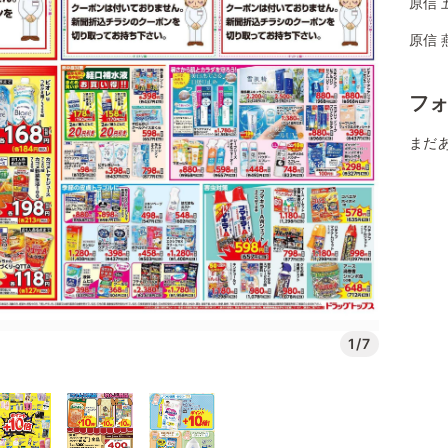
原信 
原信 
フ
まだ
1/7