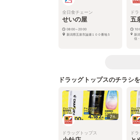
全日食チェーン
ドラ
せいの屋
五
08:00～20:00
10:
新潟県五泉市論瀬１００番地５
新潟
信
ドラッグトップスのチラシ
7
枚
ドラッグトップス
ドラ
小針店
と