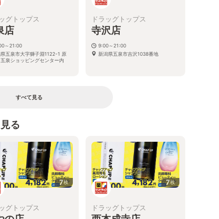
ッグトップス
ドラッグトップス
泉店
寺沢店
00～21:00
9:00～21:00
県五泉市大字獅子淵1122-1 原
新潟県五泉市吉沢1038番地
・五泉ショッピングセンター内
すべて見る
を見る
7
7
枚
枚
ッグトップス
ドラッグトップス
やの店
西本成寺店