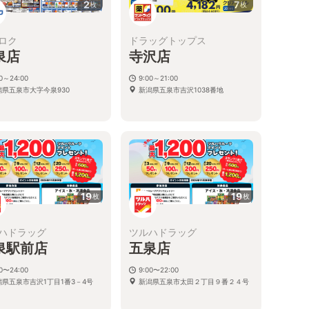
2
7
枚
枚
ロク
ドラッグトップス
泉店
寺沢店
00～24:00
9:00～21:00
潟県五泉市大字今泉930
新潟県五泉市吉沢1038番地
19
19
枚
枚
ハドラッグ
ツルハドラッグ
泉駅前店
五泉店
00〜24:00
9:00〜22:00
潟県五泉市吉沢1丁目1番3－4号
新潟県五泉市太田２丁目９番２４号