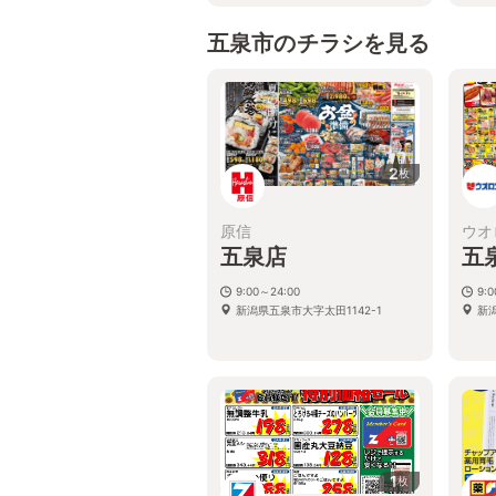
五泉市のチラシを見る
2
枚
原信
ウオ
五泉店
五
9:00～24:00
9:
新潟県五泉市大字太田1142-1
新
1
枚