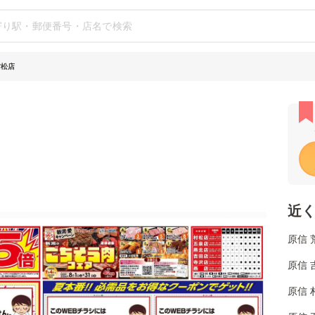
村松店
近
原信 
原信 
原信 