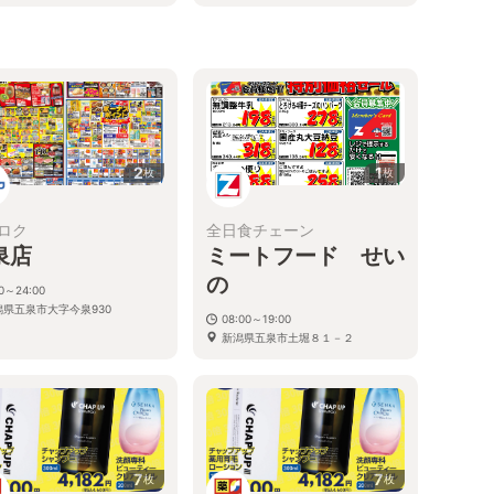
2
1
枚
枚
ロク
全日食チェーン
泉店
ミートフード せい
の
00～24:00
潟県五泉市大字今泉930
08:00～19:00
新潟県五泉市土堀８１－２
7
7
枚
枚