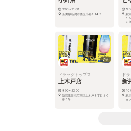
9:00～21:00
9:
新潟県新潟市西区小針4-14-7
新
１
ン
7
枚
ドラッグトップス
ドラ
上木戸店
新
9:00～22:00
10:
新潟県新潟市東区上木戸３丁目１０
新潟
番５号
ョ