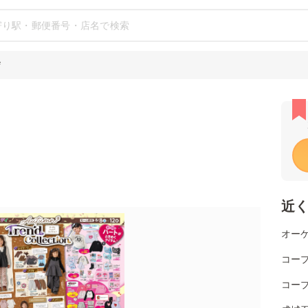
店
近
オーケ
コー
コー