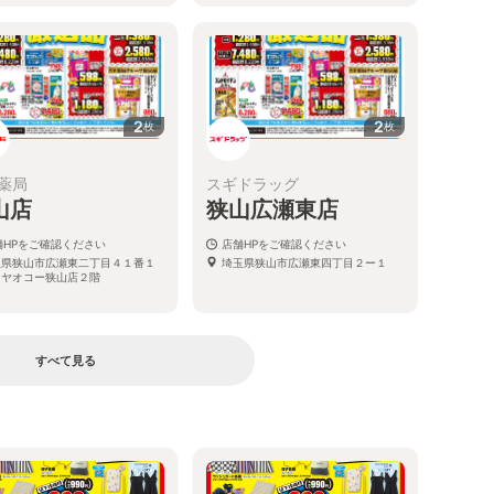
2
2
枚
枚
薬局
スギドラッグ
山店
狭山広瀬東店
舗HPをご確認ください
店舗HPをご確認ください
玉県狭山市広瀬東二丁目４１番１
埼玉県狭山市広瀬東四丁目２ー１
 ヤオコー狭山店２階
すべて見る