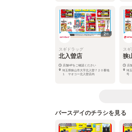
2
枚
スギドラッグ
スギ
北入曽店
狭
店舗HPをご確認ください
店
埼玉県狭山市大字北入曽７２０番地
埼
１ ヤオコー北入曽店内
号
バースデイのチラシを見る