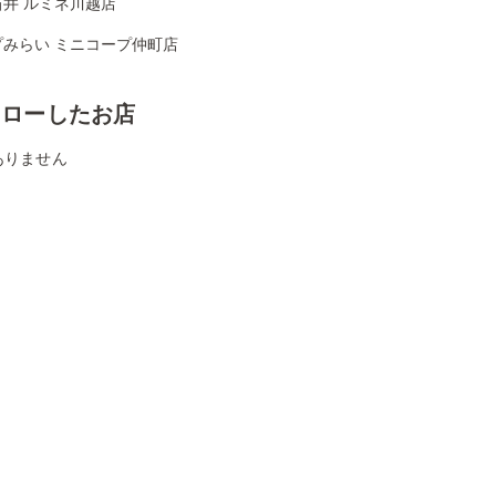
石井 ルミネ川越店
プみらい ミニコープ仲町店
ォローしたお店
ありません