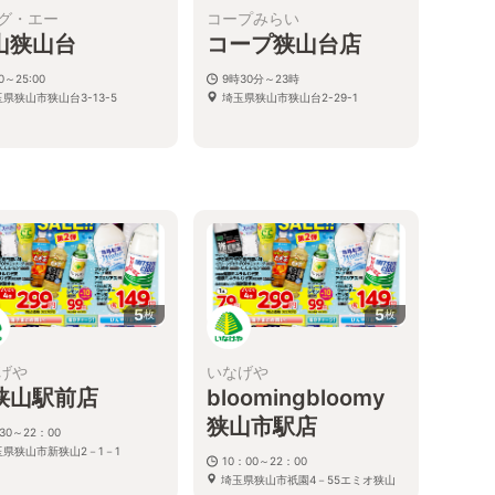
グ・エー
コープみらい
山狭山台
コープ狭山台店
00～25:00
9時30分～23時
県狭山市狭山台3-13-5
埼玉県狭山市狭山台2-29-1
5
5
枚
枚
げや
いなげや
狭山駅前店
bloomingbloomy
狭山市駅店
30～22：00
玉県狭山市新狭山2－1－1
10：00～22：00
埼玉県狭山市祇園4－55エミオ狭山
市内