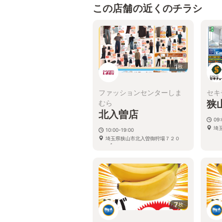
この店舗の近くのチラシ
1
枚
ファッションセンターしま
セキ
狭
むら
北入曽店
09:
埼玉
10:00-19:00
埼玉県狭山市北入曽御狩場７２０
−１
7
枚