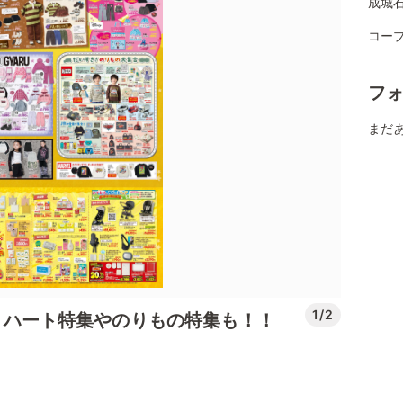
成城
コー
フ
まだ
1/2
ection！ハート特集やのりもの特集も！！