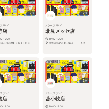
2
2
枚
枚
スデイ
バースデイ
狩店
北見メッセ店
00-19:00
10:00-19:00
海道石狩市樽川６条１丁目３
北海道北見市東三輪４－７－１２
2
2
枚
枚
スデイ
バースデイ
歳店
苫小牧店
00-19:00
10:00-19:00