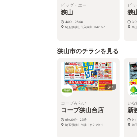
ビッグ・エー
ビッ
狭山
狭
4:00～26:00
3:
埼玉県狭山市入間川3142-57
埼玉
狭山市のチラシを見る
6
枚
コープみらい
いな
コープ狭山台店
新
9時30分～23時
9：
埼玉県狭山市狭山台2-29-1
埼