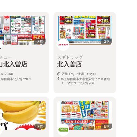
7
2
枚
枚
チュー
スギドラッグ
山北入曽店
北入曽店
00-20:00
店舗HPをご確認ください
県狭山市北入曽720-1
埼玉県狭山市大字北入曽７２０番地
１ ヤオコー北入曽店内
7
6
枚
枚