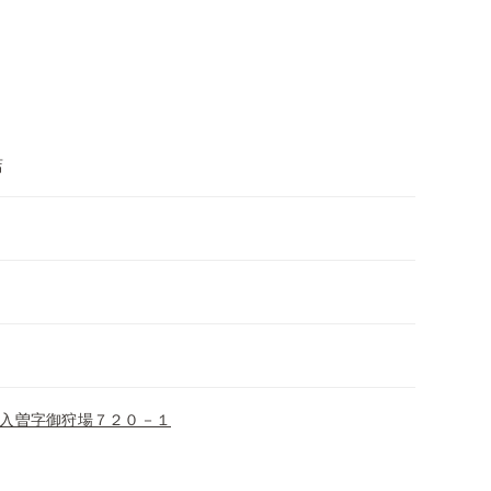
店
入曽字御狩場７２０－１