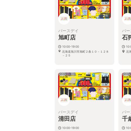
2
枚
バースデイ
バー
旭町店
石
10:00-19:00
10:
北海道旭川市旭町２条１０－１２８
北
－２５
2
枚
バースデイ
バー
清田店
千
10:00-19:00
10: