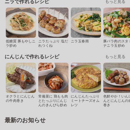
ニラで作れるレシピ
もっと見る
低糖質 豚もやしニ
ニラたっぷり 塩だ
ニラ玉春雨
豚バラ肉のスタ
ラ炒め
れつくね
ナニラ玉炒め
にんじんで作れるレシピ
もっと見る
オクラとにんじん
常備菜に 鶏もも肉
にんじんたっぷり
色鮮やか！いん
の牛肉巻き
とたっぷりにんじ
ミートチーズオム
んとにんじんの
んのきんぴら炒め
レツ
巻き
最新のお知らせ