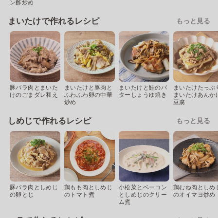
ン酢炒め
まいたけで作れるレシピ
もっと見る
豚バラ肉とまいた
まいたけと豚肉と
まいたけと鮭のバ
まいたけたっぷ
けのごまダレ和え
ふわふわ卵の中華
ターしょうゆ焼き
まいたけあんか
炒め
豆腐
しめじで作れるレシピ
もっと見る
豚バラ肉としめじ
鶏もも肉としめじ
小松菜とベーコン
鶏むね肉としめ
の卵とじ
のトマト煮
としめじのクリー
のオイマヨ炒め
ム煮