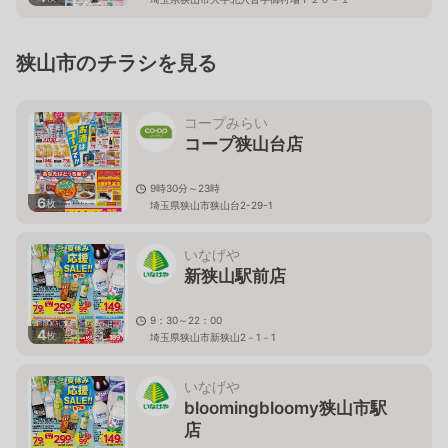
狭山市のチラシを見る
コープみらい
コープ狭山台店
9時30分～23時
6
枚
埼玉県狭山市狭山台2-29-1
いなげや
新狭山駅前店
9：30～22：00
4
枚
埼玉県狭山市新狭山2－1－1
いなげや
bloomingbloomy狭山市駅
店