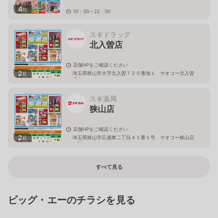
4
枚
10：00～22：00
埼玉県狭山市祇園4－55エミオ狭山市内
スギドラッグ
北入曽店
店舗HPをご確認ください
2
埼玉県狭山市大字北入曽７２０番地１ ヤオコー北入曽
枚
店内
スギ薬局
狭山店
店舗HPをご確認ください
2
埼玉県狭山市広瀬東二丁目４１番１号 ヤオコー狭山店
枚
２階
すべて見る
ビッグ・エーのチラシを見る