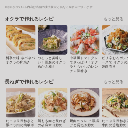
※明細されている内容は店舗の実売状況と異なる場合がございます。
オクラで作れるレシピ
もっと見る
料亭の味 ネバネバ
つるっと美味し
中華風トマトダレ
ピリ辛おろポン
オクラの卵焼き
い！豆腐のオクラ
でさっぱり！オク
ースで オクラの
めかぶ和え
ラともやしのレン
製肉巻き
チン豚巻き
長ねぎで作れるレシピ
もっと見る
たっぷり長ねぎと
鶏もも肉と長ねぎ
焼肉のタレで 厚揚
たっぷり長ねぎ
豚バラ肉の簡単ポ
の胡麻マヨ炒め
げと長ねぎ炒め
牛肉の旨塩炒め