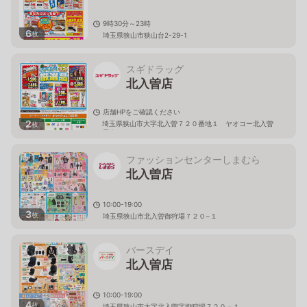
9時30分～23時
6
枚
埼玉県狭山市狭山台2-29-1
スギドラッグ
北入曽店
店舗HPをご確認ください
2
埼玉県狭山市大字北入曽７２０番地１ ヤオコー北入曽
枚
店内
ファッションセンターしまむら
北入曽店
10:00-19:00
3
枚
埼玉県狭山市北入曽御狩場７２０−１
バースデイ
北入曽店
10:00-19:00
4
枚
埼玉県狭山市大字北入曽字御狩場７２０－１