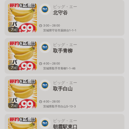
ビッグ・エー
北守谷
3:00～26:00
7
枚
茨城県守谷市薬師台1-1-1
ビッグ・エー
取手青柳
4:00～26:00
7
枚
茨城県取手市青柳1-1-46
ビッグ・エー
取手白山
4:00～26:00
7
枚
茨城県取手市白山5-13-3
ビッグ・エー
朝霞駅東口