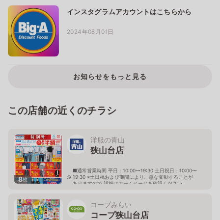
インスタグラムアカウントはこちらから
2024年08月01日
お知らせをもっと見る
この店舗の近くのチラシ
洋服の青山
狭山台店
■通常営業時間 平日：10:00〜19:30 土日祝日：10:00〜
19:30 ※土日祝および期間により、急な変動することが
8
枚
ありますので 詳細はホームページを確認ください
埼玉県狭山市中央二丁目26番7号
コープみらい
コープ狭山台店