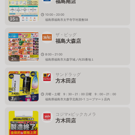
福島南店
10:00～20:00
35
枚
福島県福島市太平寺字坿屋敷58
ザ・ビッグ
福島大森店
8:00～21:00
2
枚
福島県福島市大森字城ノ内35番地１
サンドラッグ
方木田店
月曜～土曜 9：30～21：00 日曜 9：00～21：00
7
枚
福島県福島市大森字北島20-1 コープマート店内
コジマ×ビックカメラ
方木田店