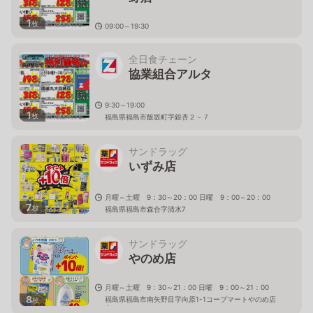
1
枚
09:00～19:30
福島県福島市飯野町大字飯野字町１７
全日食チェーン
協業組合アルタ
9:30～19:00
1
枚
福島県福島市飯坂町字銀杏２－７
サンドラッグ
いずみ店
月曜～土曜 9：30～20：00 日曜 9：00～20：00
7
枚
福島県福島市森合字清水7
サンドラッグ
やのめ店
月曜～土曜 9：30～21：00 日曜 9：00～21：00
8
福島県福島市南矢野目字向原1-1コープマートやのめ店
枚
内