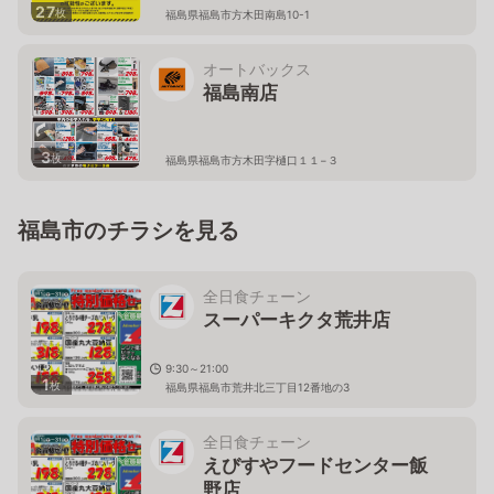
27
枚
福島県福島市方木田南島10-1
オートバックス
福島南店
3
枚
福島県福島市方木田字樋口１１−３
福島市のチラシを見る
全日食チェーン
スーパーキクタ荒井店
9:30～21:00
1
枚
福島県福島市荒井北三丁目12番地の3
全日食チェーン
えびすやフードセンター飯
野店