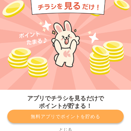
今すぐアプリをダウンロードする
アプリでチラシを見るだけで
ポイントが貯まる！
無料アプリでポイントを貯める
プライバシーポリシー
利用規約
運営会社
サービスに関してのお問い合わせ
チラシ掲載をお考えの方
とじる