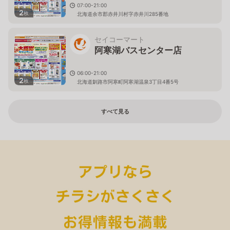
07:00-21:00
2
枚
北海道余市郡赤井川村字赤井川285番地
セイコーマート
阿寒湖バスセンター店
06:00-21:00
2
枚
北海道釧路市阿寒町阿寒湖温泉3丁目4番5号
すべて見る