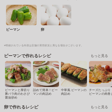
ピーマン
卵
※明細されている内容は店舗の実売状況と異なる場合がございます。
ピーマンで作れるレシピ
もっと見る
ピーマンと厚切り
詰めて簡単！ピー
中華風 ピーマンの
チーズたっぷり
豚バラ肉のわさび
マンの肉詰め
肉詰め
ピーマンの肉巻
醤油炒め
卵で作れるレシピ
もっと見る