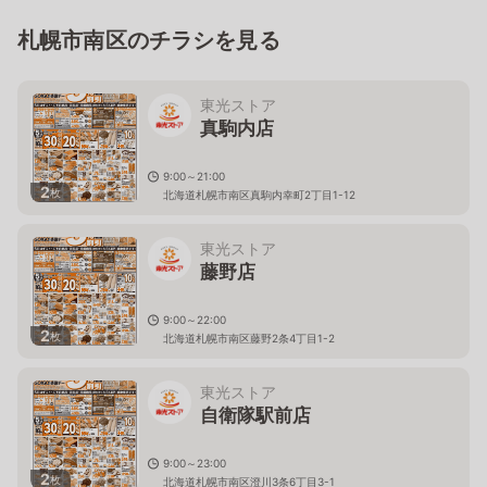
札幌市南区のチラシを見る
東光ストア
真駒内店
9:00～21:00
2
枚
北海道札幌市南区真駒内幸町2丁目1-12
東光ストア
藤野店
9:00～22:00
2
枚
北海道札幌市南区藤野2条4丁目1-2
東光ストア
自衛隊駅前店
9:00～23:00
2
枚
北海道札幌市南区澄川3条6丁目3-1