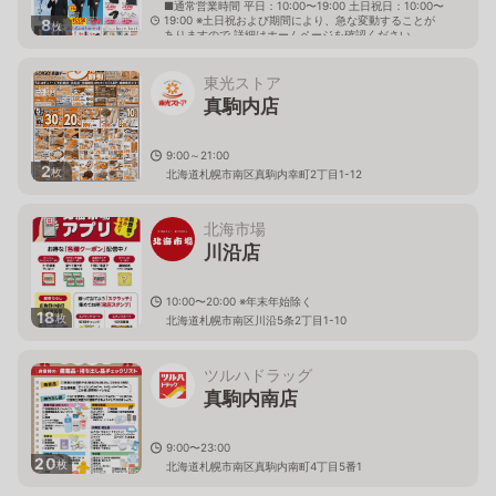
■通常営業時間 平日：10:00〜19:00 土日祝日：10:00〜
19:00 ※土日祝および期間により、急な変動することが
8
枚
ありますので 詳細はホームページを確認ください
北海道札幌市南区川沿九条一丁目2番31号
東光ストア
真駒内店
9:00～21:00
2
枚
北海道札幌市南区真駒内幸町2丁目1-12
北海市場
川沿店
10:00〜20:00 ※年末年始除く
18
枚
北海道札幌市南区川沿5条2丁目1-10
ツルハドラッグ
真駒内南店
9:00〜23:00
20
枚
北海道札幌市南区真駒内南町4丁目5番1