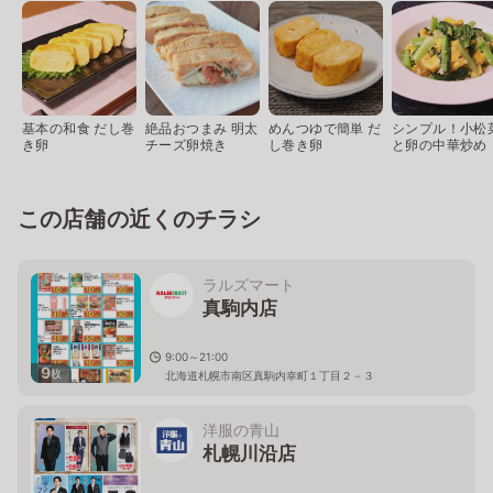
基本の和食 だし巻
絶品おつまみ 明太
めんつゆで簡単 だ
シンプル！小松
き卵
チーズ卵焼き
し巻き卵
と卵の中華炒め
この店舗の近くのチラシ
ラルズマート
真駒内店
9:00～21:00
9
枚
北海道札幌市南区真駒内幸町１丁目２－３
洋服の青山
札幌川沿店