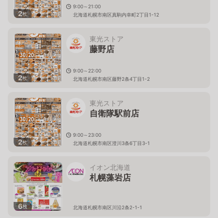
9:00～21:00
2
枚
北海道札幌市南区真駒内幸町2丁目1-12
東光ストア
藤野店
9:00～22:00
2
枚
北海道札幌市南区藤野2条4丁目1-2
東光ストア
自衛隊駅前店
9:00～23:00
2
枚
北海道札幌市南区澄川3条6丁目3-1
イオン北海道
札幌藻岩店
6
枚
北海道札幌市南区川沿2条2-1-1