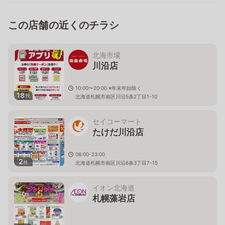
この店舗の近くのチラシ
北海市場
川沿店
10:00〜20:00 ※年末年始除く
18
枚
北海道札幌市南区川沿5条2丁目1-10
セイコーマート
たけだ川沿店
06:00-23:00
2
枚
北海道札幌市南区川沿6条3丁目7-15
イオン北海道
札幌藻岩店