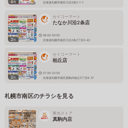
6
枚
北海道札幌市南区川沿2条2-1-1
セイコーマート
たなか川沿2条店
06:00-00:00
2
枚
北海道札幌市南区川沿2条2丁目5-43
セイコーマート
柏丘店
07:00-22:00
2
枚
北海道札幌市南区真駒内柏丘5丁目6-37
札幌市南区のチラシを見る
東光ストア
真駒内店