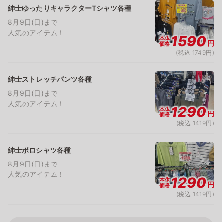
紳士ゆったりキャラクターTシャツ各種
8月9日(日)まで
人気のアイテム！
1590
本体
円
価格
(税込 1749円)
紳士ストレッチパンツ各種
8月9日(日)まで
人気のアイテム！
1290
本体
円
価格
(税込 1419円)
紳士ポロシャツ各種
8月9日(日)まで
人気のアイテム！
1290
本体
円
価格
(税込 1419円)