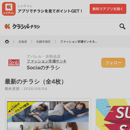
北海道
札幌市南区
ファッション市場サンキ S...
アパレル・衣料品店
ファッション市場サンキ
フォロー
Sociaのチラシ
最新のチラシ（全4枚）
最終更新：2026/08/04