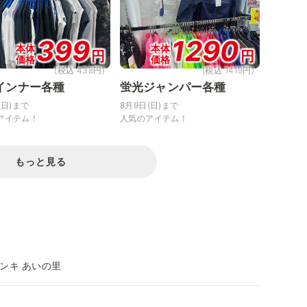
399
1290
本体
本体
円
円
価格
価格
(税込 438円)
(税込 1419円)
インナー各種
蛍光ジャンパー各種
(日)まで
8月9日(日)まで
アイテム！
人気のアイテム！
もっと見る
ンキ あいの里