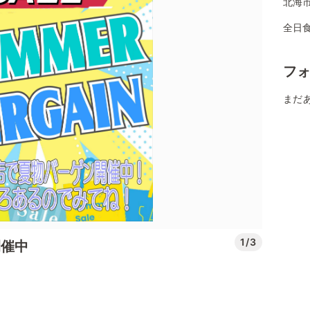
北海市
全日
フ
まだ
1/3
開催中