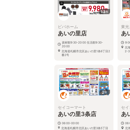
13
枚
ビバホーム
東光
あいの里店
あ
資材館9:30-20:00 生活館9:30-
9:
20:00
北
北海道札幌市北区あいの里1条6丁目2
2-3
番2号
2
枚
セイコーマート
セイ
あいの里3条店
あ
06:00-00:00
06:
北海道札幌市北区あいの里3条5丁目
北