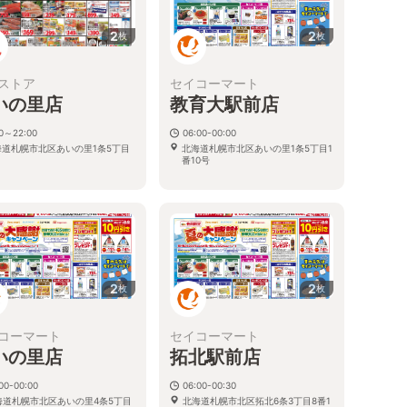
2
2
枚
枚
ストア
セイコーマート
いの里店
教育大駅前店
00～22:00
06:00-00:00
海道札幌市北区あいの里1条5丁目
北海道札幌市北区あいの里1条5丁目1
番10号
2
2
枚
枚
コーマート
セイコーマート
いの里店
拓北駅前店
00-00:00
06:00-00:30
海道札幌市北区あいの里4条5丁目
北海道札幌市北区拓北6条3丁目8番1