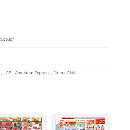
i.co.jp/
 , JCB , American Express , Diners Club