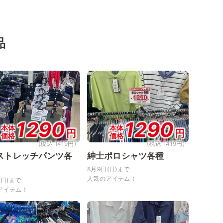
品
1290
1290
本体
本体
円
円
価格
価格
(税込 1419円)
(税込 1419円)
ストレッチパンツ各
紳士ポロシャツ各種
8月9日(日)まで
人気のアイテム！
(日)まで
アイテム！