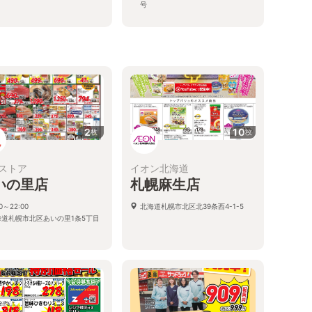
号
2
10
枚
枚
ストア
イオン北海道
いの里店
札幌麻生店
00～22:00
北海道札幌市北区北39条西4-1-5
海道札幌市北区あいの里1条5丁目