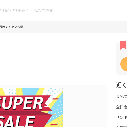
場サンキ あいの里
キ
近
東光
全日
サンド