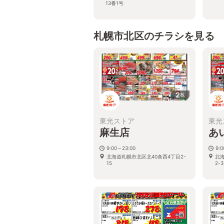
13番1号
札幌市北区のチラシを見る
2
枚
東光ストア
東光
麻生店
あ
9:00～23:00
9:
北海道札幌市北区北40条西4丁目2-
北
15
2-3