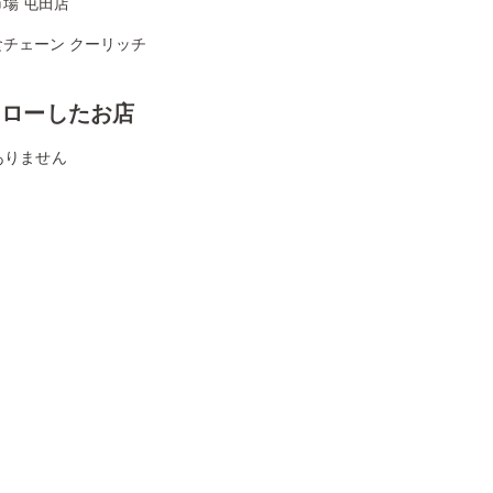
場 屯田店
食チェーン クーリッチ
ォローしたお店
ありません