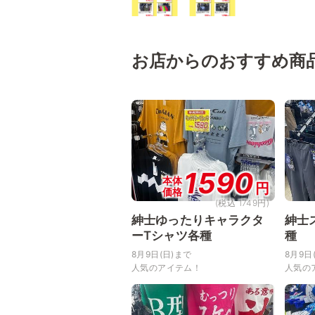
お店からのおすすめ商
1590
本体
円
価格
(税込 1749円)
紳士ゆったりキャラクタ
紳士
ーTシャツ各種
種
8月9日(日)まで
8月9日
人気のアイテム！
人気の