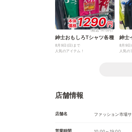
1290
本体
円
価格
(税込 1419円)
紳士おもしろTシャツ各種
紳士
8月9日(日)まで
8月9日
人気のアイテム！
人気の
店舗情報
店舗名
ファッション市場サ
営業時間
10:00～19:00