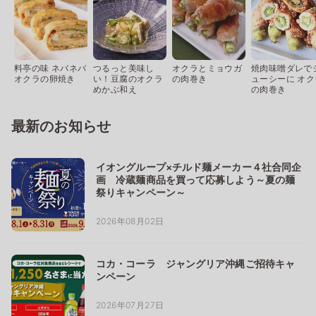
料亭の味 ネバネバ
つるっと美味し
オクラとミョウガ
焼肉味噌ダレで
オクラの卵焼き
い！豆腐のオクラ
の肉巻き
ューシーに オク
めかぶ和え
の肉巻き
最新のお知らせ
イオングループ×チルド麺メーカー４社合同企
画 冷蔵麺商品を買って応募しよう～夏の麺
祭りキャンペーン～
2026年08月02日
コカ・コーラ ジャングリア沖縄ご招待キャ
ンペーン
2026年07月27日