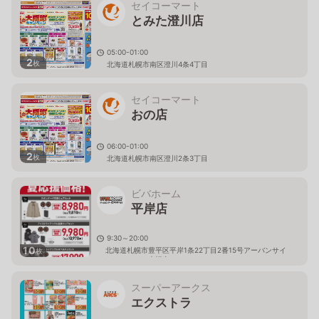
セイコーマート
とみた澄川店
05:00-01:00
2
枚
北海道札幌市南区澄川4条4丁目
セイコーマート
おの店
06:00-01:00
2
枚
北海道札幌市南区澄川2条3丁目
ビバホーム
平岸店
9:30～20:00
10
北海道札幌市豊平区平岸1条22丁目2番15号アーバンサイ
枚
トミュンヘン大橋内
スーパーアークス
エクストラ