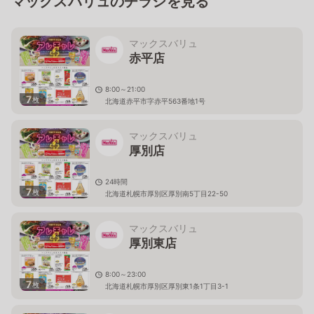
マックスバリュのチラシを見る
マックスバリュ
赤平店
8:00～21:00
7
枚
北海道赤平市字赤平563番地1号
マックスバリュ
厚別店
24時間
7
枚
北海道札幌市厚別区厚別南5丁目22-50
マックスバリュ
厚別東店
8:00～23:00
7
枚
北海道札幌市厚別区厚別東1条1丁目3-1