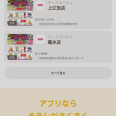
マックスバリュ
上江別店
9:00～23:00
7
枚
北海道江別市上江別442番地16号
マックスバリュ
菊水店
24時間
7
枚
北海道札幌市白石区菊水2条2丁目1-11
すべて見る