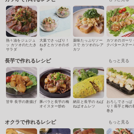
熱々油をジュジュ
大葉でさっぱり！
薬味たっぷりソー
カツオのガーリ
ッ カツオのたたき
ねぎとカツオのポ
スで カツオのレア
クバターステー
サラダ
キ
カツ
長芋で作れるレシピ
もっと見る
甘辛 長芋の唐揚げ
豚バラと長芋の梅
納豆と長芋の ねば
おろしでさっぱ
オイスター炒め
ねばオムレツ
り！長芋と梅の
巻き
オクラで作れるレシピ
もっと見る