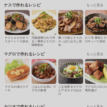
ナスで作れるレシピ
もっと見る
ナスとエビのオイ
万能味噌だれで作
豚バラ肉とナスの
ピリ辛 豚肉とナ
スターソース炒め
る！豚肉とナスの
さっぱりおろし炒
のサッパリ炒め
味噌炒め
め
マグロで作れるレシピ
もっと見る
マグロの漬けステ
ごはんのお供に マ
ごま油香るマグロ
マグロのコロコ
ーキ
グロの角煮
とアボカドの山か
竜田揚げ
け
カツオで作れるレシピ
もっと見る