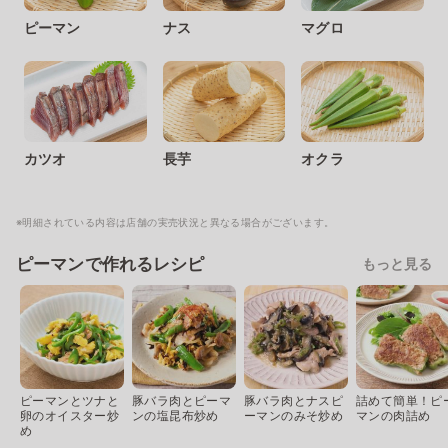
ピーマン
ナス
マグロ
カツオ
長芋
オクラ
※明細されている内容は店舗の実売状況と異なる場合がございます。
ピーマンで作れるレシピ
もっと見る
ピーマンとツナと
豚バラ肉とピーマ
豚バラ肉とナスピ
詰めて簡単！ピ
卵のオイスター炒
ンの塩昆布炒め
ーマンのみそ炒め
マンの肉詰め
め