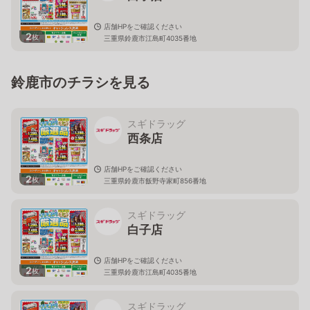
店舗HPをご確認ください
2
枚
三重県鈴鹿市江島町4035番地
鈴鹿市のチラシを見る
スギドラッグ
西条店
店舗HPをご確認ください
2
枚
三重県鈴鹿市飯野寺家町856番地
スギドラッグ
白子店
店舗HPをご確認ください
2
枚
三重県鈴鹿市江島町4035番地
スギドラッグ