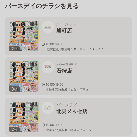
バースデイのチラシを見る
バースデイ
旭町店
10:00-19:00
2
枚
北海道旭川市旭町２条１０－１２８－２５
バースデイ
石狩店
10:00-19:00
3
枚
北海道石狩市樽川６条１丁目３
バースデイ
北見メッセ店
10:00-19:00
2
枚
北海道北見市東三輪４－７－１２