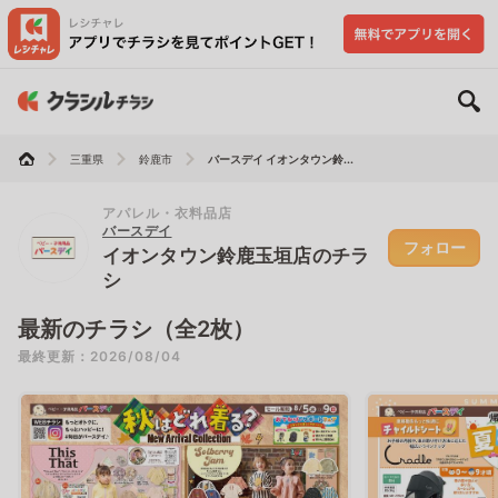
三重県
鈴鹿市
バースデイ イオンタウン鈴...
アパレル・衣料品店
バースデイ
フォロー
イオンタウン鈴鹿玉垣店のチラ
シ
最新のチラシ（全2枚）
最終更新：2026/08/04