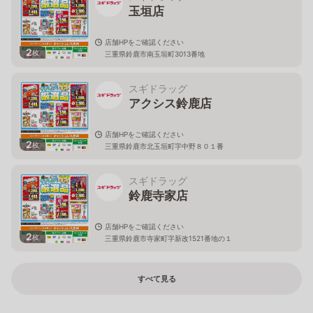
玉垣店
店舗HPをご確認ください
2
枚
三重県鈴鹿市南玉垣町3013番地
スギドラッグ
アクシス鈴鹿店
店舗HPをご確認ください
2
枚
三重県鈴鹿市北玉垣町字中野８０１番
スギドラッグ
鈴鹿寺家店
店舗HPをご確認ください
2
枚
三重県鈴鹿市寺家町字新改1521番地の１
すべて見る