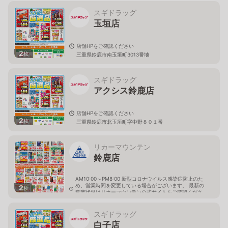
スギドラッグ
玉垣店
店舗HPをご確認ください
2
枚
三重県鈴鹿市南玉垣町3013番地
スギドラッグ
アクシス鈴鹿店
店舗HPをご確認ください
2
枚
三重県鈴鹿市北玉垣町字中野８０１番
リカーマウンテン
鈴鹿店
AM10:00～PM8:00 新型コロナウイルス感染症防止のた
め、営業時間を変更している場合がございます。 最新の
2
枚
営業状況はリカーマウンテン公式サイトをご確認くださ
い。
三重県鈴鹿市北玉垣町1686-2
スギドラッグ
白子店