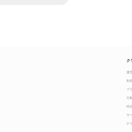
ク
運
利
プ
行
特
サ
チ