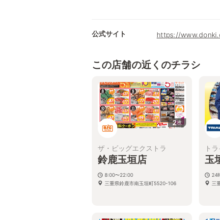
公式サイト
https://www.donki
この店舗の近くのチラシ
2
枚
ザ・ビッグエクストラ
トラ
鈴鹿玉垣店
玉
8:00〜22:00
2
三重県鈴鹿市南玉垣町5520-106
三