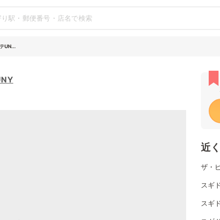
UN...
NY
近
ザ・
スギド
スギド