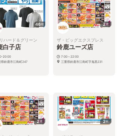
46
2
枚
枚
リハード＆グリーン
ザ・ビッグエクスプレス
鹿白子店
鈴鹿ユーズ店
0-20:00
7:00～22:00
重県鈴鹿市江島町247
三重県鈴鹿市江島町字鬼黒231
2
2
枚
枚