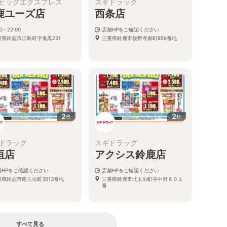
ビッグエクスプレス
スギドラッグ
鹿ユーズ店
西条店
00～22:00
店舗HPをご確認ください
重県鈴鹿市江島町字鬼黒231
三重県鈴鹿市飯野寺家町856番地
2
2
枚
枚
ドラッグ
スギドラッグ
垣店
アクシス鈴鹿店
舗HPをご確認ください
店舗HPをご確認ください
重県鈴鹿市南玉垣町3013番地
三重県鈴鹿市北玉垣町字中野８０１
番
すべて見る