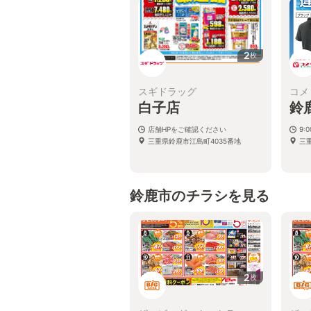
2
枚
スギドラッグ
コメ
白子店
鈴
店舗HPをご確認ください
9:0
三重県鈴鹿市江島町4035番地
三
鈴鹿市のチラシを見る
2
枚