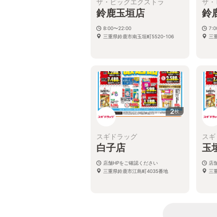
ザ・ビッグエクストラ
ザ・
鈴鹿玉垣店
鈴
8:00〜22:00
7:
三重県鈴鹿市南玉垣町5520-106
三
2
枚
スギドラッグ
スギ
白子店
玉
店舗HPをご確認ください
店
三重県鈴鹿市江島町4035番地
三