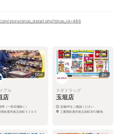
.com/store/shop_detail.php?shop_id=486
10
2
枚
枚
イアル
スギドラッグ
垣店
玉垣店
4時間（一部店舗除く）
店舗HPをご確認ください
重県鈴鹿市南玉垣町５２００
三重県鈴鹿市南玉垣町3013番地