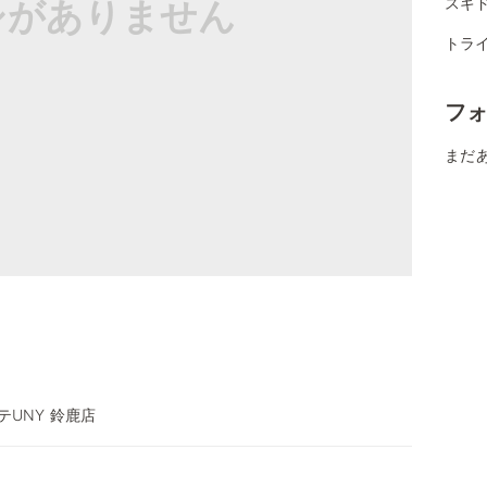
シがありません
スギ
トライ
フ
まだ
テUNY 鈴鹿店