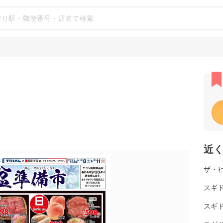
近
ザ・
スギド
スギド