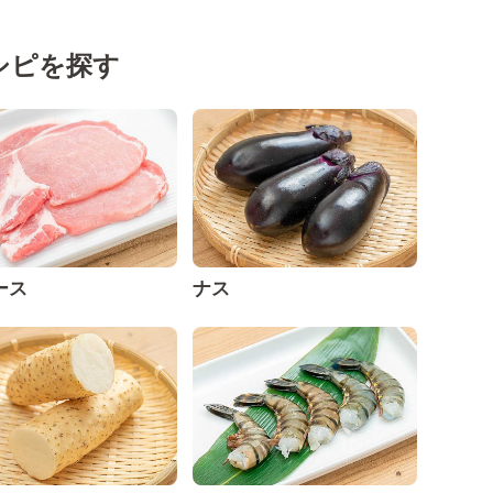
シピを探す
ース
ナス