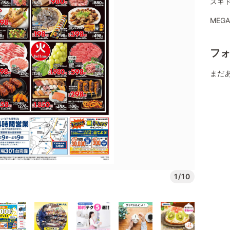
スギ
MEG
フ
まだ
1/10