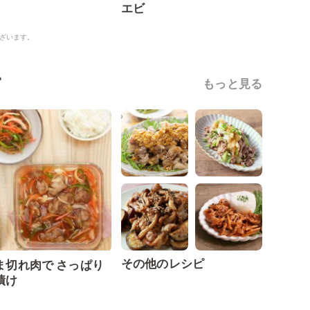
エビ
ざいます。
ピ
もっと見る
その他のレシピ
ま切れ肉で さっぱり
漬け