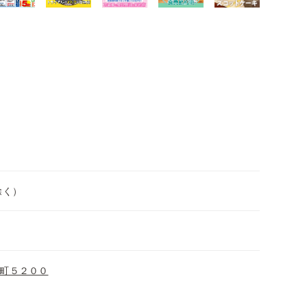
除く）
町５２００