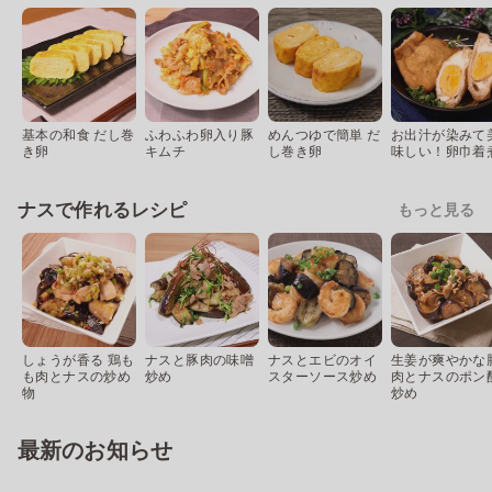
基本の和食 だし巻
ふわふわ卵入り豚
めんつゆで簡単 だ
お出汁が染みて
き卵
キムチ
し巻き卵
味しい！卵巾着
ナスで作れるレシピ
もっと見る
しょうが香る 鶏も
ナスと豚肉の味噌
ナスとエビのオイ
生姜が爽やかな
も肉とナスの炒め
炒め
スターソース炒め
肉とナスのポン
物
炒め
最新のお知らせ