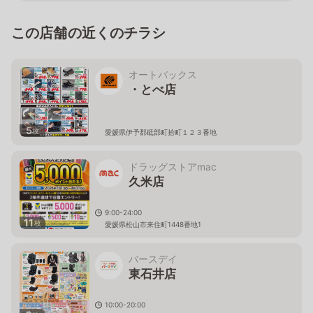
この店舗の近くのチラシ
オートバックス
・とべ店
5
枚
愛媛県伊予郡砥部町拾町１２３番地
ドラッグストアmac
久米店
9:00-24:00
11
枚
愛媛県松山市来住町1448番地1
バースデイ
東石井店
10:00-20:00