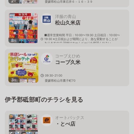
2
枚
愛媛県松山市東石井６－１６－３９
洋服の青山
松山久米店
■通常営業時間 平日：10:00〜19:30 土日祝日：10:00〜
19:30 ※土日祝および期間により、急な変動することが
8
枚
ありますので 詳細はホームページを確認ください
愛媛県松山市久米窪田町1158番地1
コープえひめ
コープ久米
09:30-21:00
3
枚
愛媛県松山市鷹子町70
伊予郡砥部町のチラシを見る
オートバックス
・とべ店