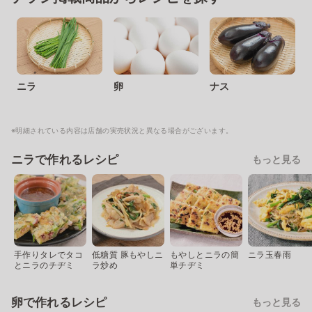
ニラ
卵
ナス
※明細されている内容は店舗の実売状況と異なる場合がございます。
ニラで作れるレシピ
もっと見る
手作りタレでタコ
低糖質 豚もやしニ
もやしとニラの簡
ニラ玉春雨
とニラのチヂミ
ラ炒め
単チヂミ
卵で作れるレシピ
もっと見る