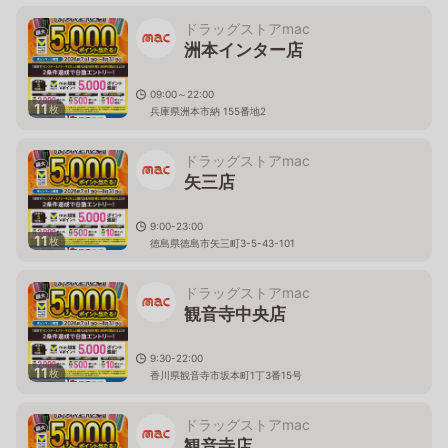
ドラッグストアmac
洲本インター店
09:00～22:00
11
枚
兵庫県洲本市納 155番地2
ドラッグストアmac
矢三店
9:00-23:00
11
枚
徳島県徳島市矢三町3-5-43-101
ドラッグストアmac
観音寺中央店
9:30-22:00
11
枚
香川県観音寺市坂本町1丁3番15号
ドラッグストアmac
観音寺店