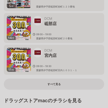
5
枚
愛媛県伊予郡砥部町拾町１２３番地
DCM
砥部店
09:00～19:00
14
枚
愛媛県伊予郡砥部町拾町２０番地
DCM
宮内店
09:00～18:30
11
枚
愛媛県伊予郡砥部町宮内１０３１－１
すべて見る
ドラッグストアmacのチラシを見る