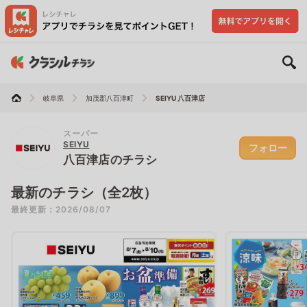
岐阜県
加茂郡八百津町
SEIYU 八百津店
スーパー
SEIYU
フォロー
八百津店のチラシ
最新のチラシ（全2枚）
最終更新：2026/08/07