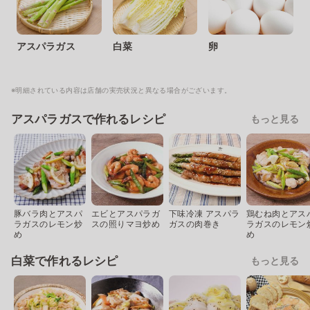
アスパラガス
白菜
卵
※明細されている内容は店舗の実売状況と異なる場合がございます。
アスパラガスで作れるレシピ
もっと見る
豚バラ肉とアスパ
エビとアスパラガ
下味冷凍 アスパラ
鶏むね肉とアス
ラガスのレモン炒
スの照りマヨ炒め
ガスの肉巻き
ラガスのレモン
め
め
白菜で作れるレシピ
もっと見る