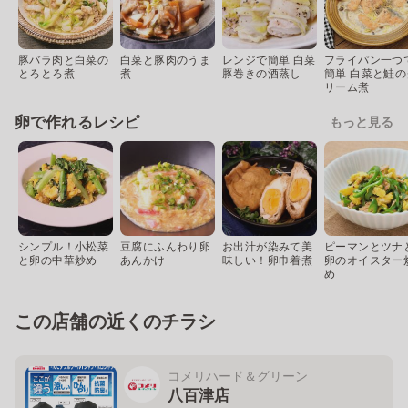
豚バラ肉と白菜の
白菜と豚肉のうま
レンジで簡単 白菜
フライパン一つ
とろとろ煮
煮
豚巻きの酒蒸し
簡単 白菜と鮭の
リーム煮
卵で作れるレシピ
もっと見る
シンプル！小松菜
豆腐にふんわり卵
お出汁が染みて美
ピーマンとツナ
と卵の中華炒め
あんかけ
味しい！卵巾着煮
卵のオイスター
め
この店舗の近くのチラシ
コメリハード＆グリーン
八百津店