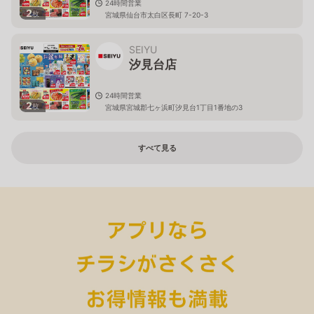
24時間営業
2
枚
宮城県仙台市太白区長町 7-20-3
SEIYU
汐見台店
24時間営業
2
枚
宮城県宮城郡七ヶ浜町汐見台1丁目1番地の3
すべて見る