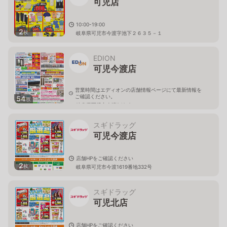
可児店
10:00-19:00
2
枚
岐阜県可児市今渡字池下２６３５－１
EDION
可児今渡店
営業時間はエディオンの店舗情報ページにて最新情報を
ご確認ください。
54
枚
岐阜県可児市今渡840-2
スギドラッグ
可児今渡店
店舗HPをご確認ください
2
枚
岐阜県可児市今渡1619番地332号
スギドラッグ
可児北店
店舗HPをご確認ください