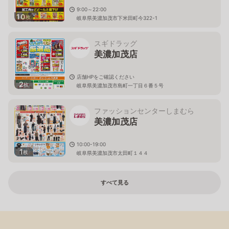
9:00～22:00
10
枚
岐阜県美濃加茂市下米田町今322-1
スギドラッグ
美濃加茂店
店舗HPをご確認ください
2
枚
岐阜県美濃加茂市島町一丁目６番５号
ファッションセンターしまむら
美濃加茂店
10:00-19:00
1
枚
岐阜県美濃加茂市太田町１４４
すべて見る