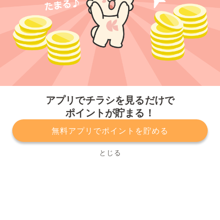
今すぐアプリをダウンロードする
アプリでチラシを見るだけで
ポイントが貯まる！
無料アプリでポイントを貯める
プライバシーポリシー
利用規約
運営会社
サービスに関してのお問い合わせ
チラシ掲載をお考えの方
とじる
Copyright© Kurashiru, Inc. All Rights Reserved.