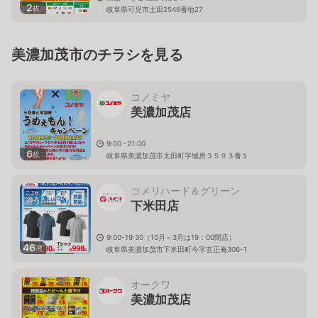
2
枚
岐阜県可児市土田2546番地27
美濃加茂市のチラシを見る
コノミヤ
美濃加茂店
9:00 -21:00
6
枚
岐阜県美濃加茂市太田町字城房３５９３番１
コメリハード＆グリーン
下米田店
9:00-19:30（10月～3月は19：00閉店）
46
枚
岐阜県美濃加茂市下米田町今字玄正庵306-1
オークワ
美濃加茂店