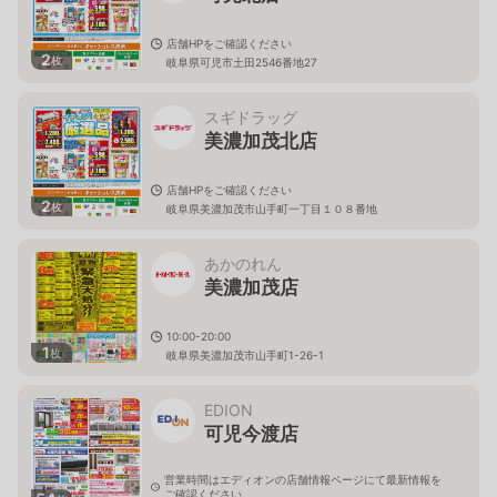
店舗HPをご確認ください
2
枚
岐阜県可児市土田2546番地27
スギドラッグ
美濃加茂北店
店舗HPをご確認ください
2
枚
岐阜県美濃加茂市山手町一丁目１０８番地
あかのれん
美濃加茂店
10:00-20:00
1
枚
岐阜県美濃加茂市山手町1-26-1
EDION
可児今渡店
営業時間はエディオンの店舗情報ページにて最新情報を
ご確認ください。