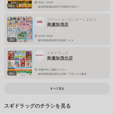
9:00～22:00
10
枚
岐阜県美濃加茂市下米田町今322-1
ファッションセンターしまむら
美濃加茂店
10:00-19:00
3
枚
岐阜県美濃加茂市太田町１４４
スギドラッグ
美濃加茂北店
店舗HPをご確認ください
2
枚
岐阜県美濃加茂市山手町一丁目１０８番地
すべて見る
スギドラッグのチラシを見る