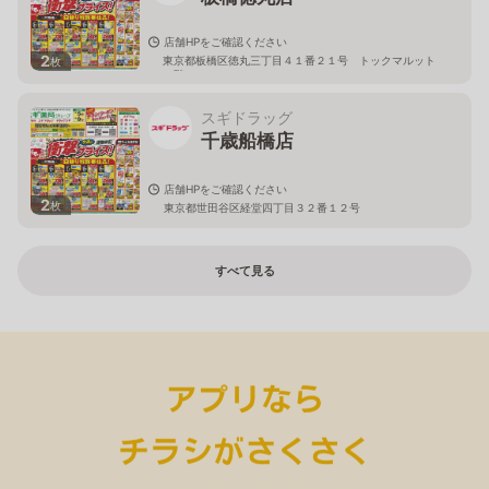
店舗HPをご確認ください
2
東京都板橋区徳丸三丁目４１番２１号 トックマルット
枚
１階
スギドラッグ
千歳船橋店
店舗HPをご確認ください
2
枚
東京都世田谷区経堂四丁目３２番１２号
すべて見る