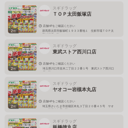
スギドラッグ
ＴＯＰ太田飯塚店
店舗HPをご確認ください
2
群馬県太田市飯塚町１９３３番地１ 生鮮市場ＴＯＰ太
枚
田飯塚店１階
スギドラッグ
東武ストア西川口店
店舗HPをご確認ください
2
埼玉県川口市並木二丁目２２番１号 東武ストア西川口
枚
店２階
スギドラッグ
ヤオコー岩槻本丸店
店舗HPをご確認ください
2
埼玉県さいたま市岩槻区本丸３丁目２０番４５号 ヤオ
枚
コー岩槻本丸店２階
スギドラッグ
板橋徳丸店