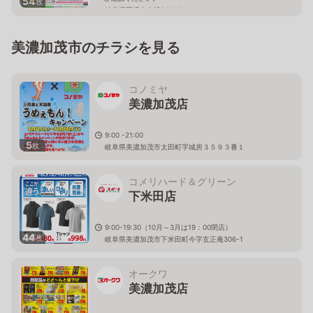
54
枚
岐阜県可児市今渡840-2
美濃加茂市のチラシを見る
コノミヤ
美濃加茂店
9:00 -21:00
5
枚
岐阜県美濃加茂市太田町字城房３５９３番１
コメリハード＆グリーン
下米田店
9:00-19:30（10月～3月は19：00閉店）
44
枚
岐阜県美濃加茂市下米田町今字玄正庵306-1
オークワ
美濃加茂店