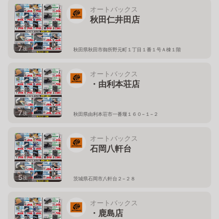
オートバックス
秋田仁井田店
7
枚
秋田県秋田市御所野元町１丁目１番１号Ａ棟１階
オートバックス
・由利本荘店
7
枚
秋田県由利本荘市一番堰１６０−１−２
オートバックス
石岡八軒台
5
枚
茨城県石岡市八軒台２−２８
オートバックス
・鹿島店