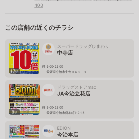
400
この店舗の近くのチラシ
スーパードラッグひまわり
中寺店
9:00-22:00
17
枚
愛媛県今治市中寺９６１－１
ドラッグストアmac
JA今治立花店
9:00-22:00
8
枚
愛媛県今治市郷本町1-2-15
EDION
今治本店