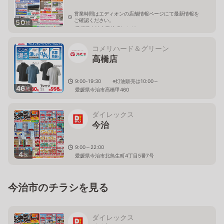
営業時間はエディオンの店舗情報ページにて最新情報を
ご確認ください。
50
枚
愛媛県今治市馬越町2-4-10
コメリハード＆グリーン
高橋店
9:00-19:30 ※灯油販売は10:00～
46
枚
愛媛県今治市高橋甲460
ダイレックス
今治
9:00～22:00
4
枚
愛媛県今治市北鳥生町4丁目5番7号
今治市のチラシを見る
ダイレックス