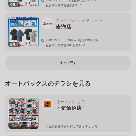
46
枚
愛媛県今治市波止浜112-2
コメリハード＆グリーン
吉海店
9:00-19:30 10月～3月は19:00閉店
46
枚
愛媛県今治市吉海町仁江84-1
すべて見る
オートバックスのチラシを見る
オートバックス
・気仙沼店
5
枚
宮城県気仙沼市仲町２丁目５番１３号