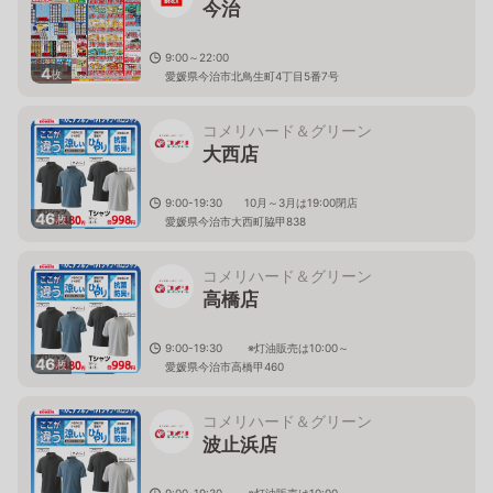
今治
9:00～22:00
4
枚
愛媛県今治市北鳥生町4丁目5番7号
コメリハード＆グリーン
大西店
9:00-19:30 10月～3月は19:00閉店
46
枚
愛媛県今治市大西町脇甲838
コメリハード＆グリーン
高橋店
9:00-19:30 ※灯油販売は10:00～
46
枚
愛媛県今治市高橋甲460
コメリハード＆グリーン
波止浜店
9:00-19:30 ※灯油販売は10:00～