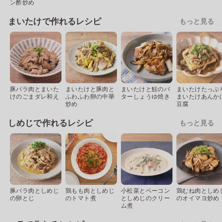
ン酢炒め
まいたけで作れるレシピ
もっと見る
豚バラ肉とまいた
まいたけと豚肉と
まいたけと鮭のバ
まいたけたっぷ
けのごまダレ和え
ふわふわ卵の中華
ターしょうゆ焼き
まいたけあんか
炒め
豆腐
しめじで作れるレシピ
もっと見る
豚バラ肉としめじ
鶏もも肉としめじ
小松菜とベーコン
鶏むね肉としめ
の卵とじ
のトマト煮
としめじのクリー
のオイマヨ炒め
ム煮