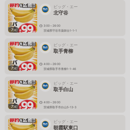
ビッグ・エー
北守谷
3:00～26:00
7
枚
茨城県守谷市薬師台1-1-1
ビッグ・エー
取手青柳
4:00～26:00
7
枚
茨城県取手市青柳1-1-46
ビッグ・エー
取手白山
4:00～26:00
7
枚
茨城県取手市白山5-13-3
ビッグ・エー
朝霞駅東口