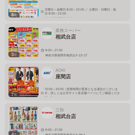
月曜日～金曜日:8:00～22:00 ／ 土曜日・日曜日・祝
日:9:00～22:00
8
枚
神奈川県座間市相武台2-43-10
業務スーパー
相武台店
9:00～21:30
3
枚
神奈川県座間市相武台3-23-27
AOKI
座間店
10:00～20:00（営業時間が変更となる場合がございま
す。詳しくは公式サイト各店舗ページにてご確認くださ
7
枚
い。）
神奈川県座間市相模が丘2-1-30
三和
相武台店
9:00～21:00
4
枚
神奈川県座間市相武台3-39-1