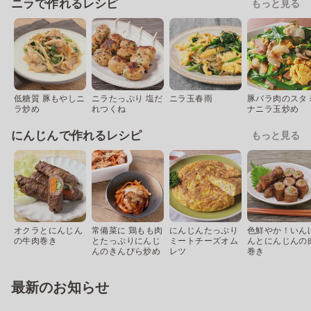
ニラで作れるレシピ
もっと見る
低糖質 豚もやしニ
ニラたっぷり 塩だ
ニラ玉春雨
豚バラ肉のスタ
ラ炒め
れつくね
ナニラ玉炒め
にんじんで作れるレシピ
もっと見る
オクラとにんじん
常備菜に 鶏もも肉
にんじんたっぷり
色鮮やか！いん
の牛肉巻き
とたっぷりにんじ
ミートチーズオム
んとにんじんの
んのきんぴら炒め
レツ
巻き
最新のお知らせ