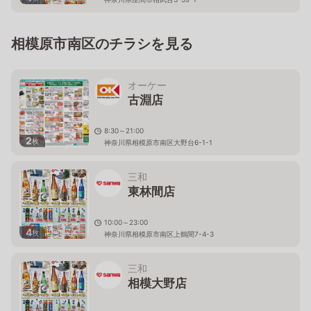
相模原市南区のチラシを見る
オーケー
古淵店
8:30～21:00
2
枚
神奈川県相模原市南区大野台6-1-1
三和
東林間店
10:00～23:00
4
枚
神奈川県相模原市南区上鶴間7-4-3
三和
相模大野店