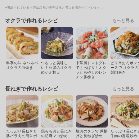
※明細されている内容は店舗の実売状況と異なる場合がございます。
オクラで作れるレシピ
もっと見る
料亭の味 ネバネバ
つるっと美味し
中華風トマトダレ
ピリ辛おろポン
オクラの卵焼き
い！豆腐のオクラ
でさっぱり！オク
ースで オクラの
めかぶ和え
ラともやしのレン
製肉巻き
チン豚巻き
長ねぎで作れるレシピ
もっと見る
たっぷり長ねぎと
鶏もも肉と長ねぎ
焼肉のタレで 厚揚
たっぷり長ねぎ
豚バラ肉の簡単ポ
の胡麻マヨ炒め
げと長ねぎ炒め
牛肉の旨塩炒め