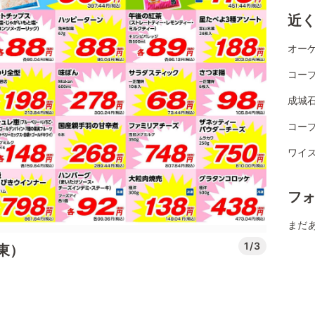
近
オー
コー
成城
コー
ワイ
フ
まだ
1/3
東）