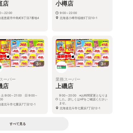
庭店
小樽店
00～22:00
9:00～22:00
海道恵庭市中島町6丁目7番地4
北海道小樽市稲穂5丁目10-1
3
3
枚
枚
スーパー
業務スーパー
磯店
上磯店
土:9:00～21:00 日:9:00～
9:00～20:00 ※お時間変更となりま
00
した。詳しくはHPをご確認ください
ませ。
海道北斗市七重浜7丁目12-1
北海道北斗市七重浜7丁目12-1
すべて見る