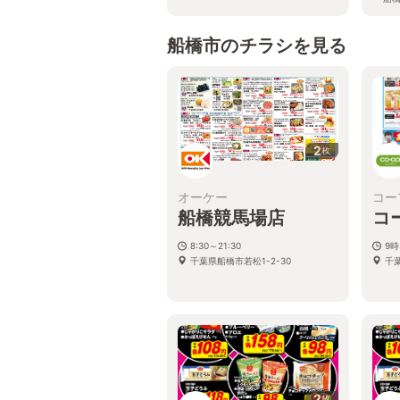
船橋市のチラシを見る
2
枚
オーケー
コー
船橋競馬場店
コ
8:30～21:30
9時
千葉県船橋市若松1-2-30
千
2
枚