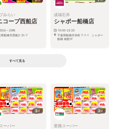
プみらい
成城石井
ニコープ西船店
シャポー船橋店
30分～20時
10:00-22:20
県船橋市西船2-31-7
千葉県船橋市本町 7-1-1 シャポー
船橋 南館1F
すべて見る
る
3
3
枚
枚
スーパー
業務スーパー