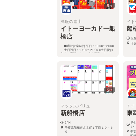
8
枚
洋服の青山
イト
イトーヨーカドー船
船
橋店
全館
千葉
■通常営業時間 平日：10:00〜21:00
土日祝日：10:00〜21:00 ※土日祝お
よび期間により、急な変動すること
がありますので 詳細はホームページ
を確認ください
千葉県船橋市本町七丁目6番1号 イ
トーヨーカドー船橋店 西館３階
5
枚
マックスバリュ
くす
新船橋店
東
24H
詳
い
千葉県船橋市北本町１丁目１９－５
０
千
船