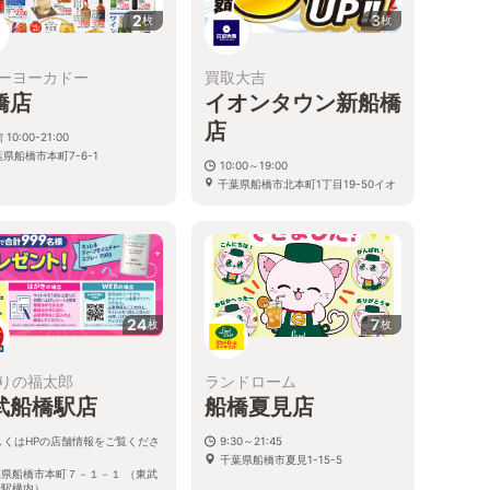
2
3
枚
枚
ーヨーカドー
買取大吉
橋店
イオンタウン新船橋
店
 10:00-21:00
県船橋市本町7-6-1
10:00～19:00
千葉県船橋市北本町1丁目19-50イオ
ンタウン新船橋 1階
24
7
枚
枚
りの福太郎
ランドローム
武船橋駅店
船橋夏見店
しくはHPの店舗情報をご覧くださ
9:30～21:45
千葉県船橋市夏見1-15-5
葉県船橋市本町７－１－１ （東武
橋駅構内）