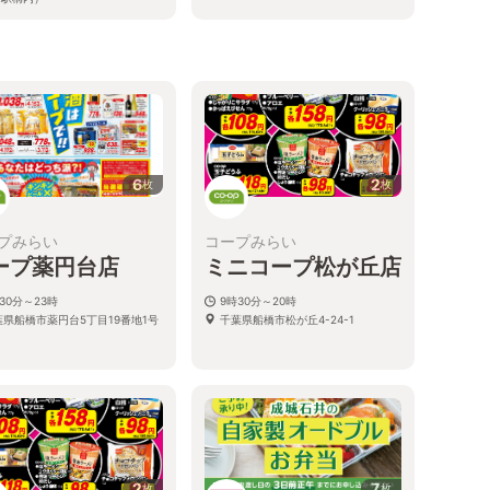
6
2
枚
枚
プみらい
コープみらい
ープ薬円台店
ミニコープ松が丘店
30分～23時
9時30分～20時
葉県船橋市薬円台5丁目19番地1号
千葉県船橋市松が丘4-24-1
2
7
枚
枚