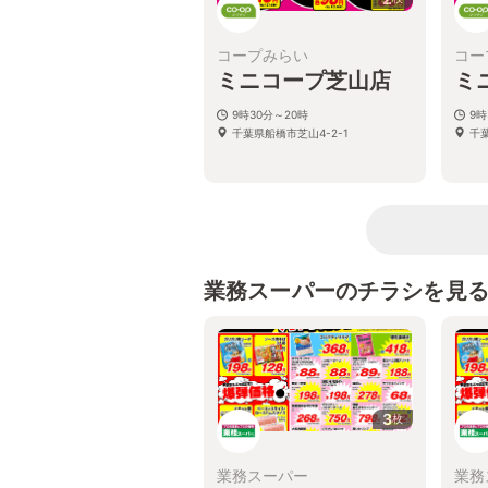
コープみらい
コー
ミニコープ芝山店
ミ
9時30分～20時
9時
千葉県船橋市芝山4-2-1
千葉
業務スーパーのチラシを見
3
枚
業務スーパー
業務