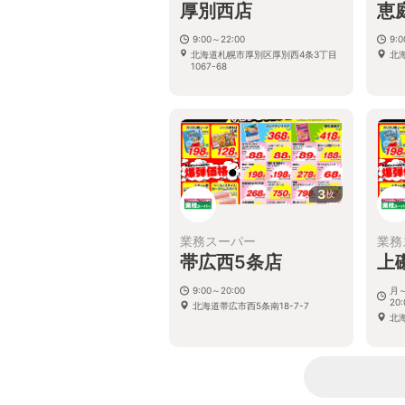
厚別西店
恵
9:00～22:00
9:
北海道札幌市厚別区厚別西4条3丁目
北
1067-68
3
枚
業務スーパー
業務
帯広西5条店
上
9:00～20:00
月～
20:
北海道帯広市西5条南18-7-7
北