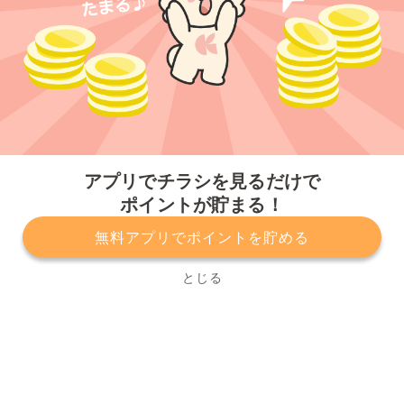
今すぐアプリをダウンロードする
アプリでチラシを見るだけで
ポイントが貯まる！
無料アプリでポイントを貯める
プライバシーポリシー
利用規約
運営会社
サービスに関してのお問い合わせ
チラシ掲載をお考えの方
とじる
Copyright© Kurashiru, Inc. All Rights Reserved.