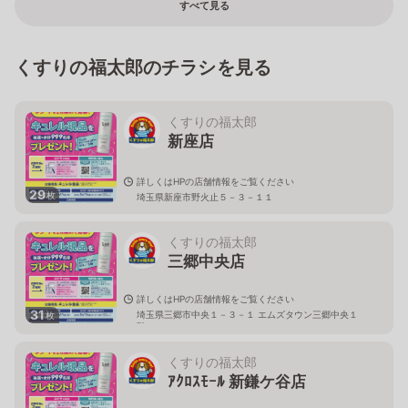
すべて見る
くすりの福太郎のチラシを見る
くすりの福太郎
新座店
詳しくはHPの店舗情報をご覧ください
29
枚
埼玉県新座市野火止５－３－１１
くすりの福太郎
三郷中央店
詳しくはHPの店舗情報をご覧ください
31
埼玉県三郷市中央１－３－１ エムズタウン三郷中央１
枚
階
くすりの福太郎
ｱｸﾛｽﾓｰﾙ 新鎌ケ谷店