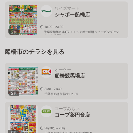
ワイズマート
シャポー船橋店
10:00～23:30
2
千葉県船橋市本町7-1-1 シャポー船橋 ショッピングセン
枚
ター内 地下B-22
船橋市のチラシを見る
オーケー
船橋競馬場店
8:30～21:30
2
枚
千葉県船橋市若松1-2-30
コープみらい
コープ薬円台店
9時30分～23時
6
枚
千葉県船橋市薬円台5丁目19番地1号