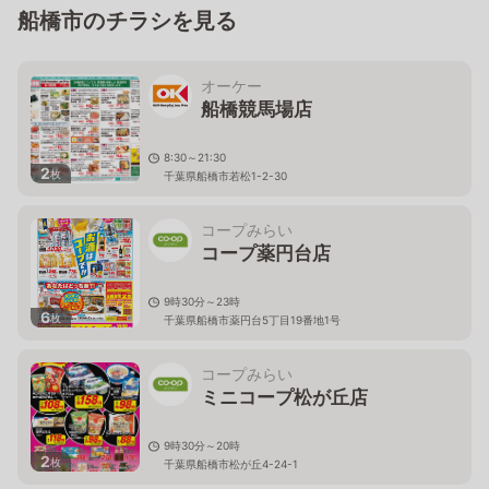
船橋市のチラシを見る
オーケー
船橋競馬場店
8:30～21:30
2
枚
千葉県船橋市若松1-2-30
コープみらい
コープ薬円台店
9時30分～23時
6
枚
千葉県船橋市薬円台5丁目19番地1号
コープみらい
ミニコープ松が丘店
9時30分～20時
2
枚
千葉県船橋市松が丘4-24-1