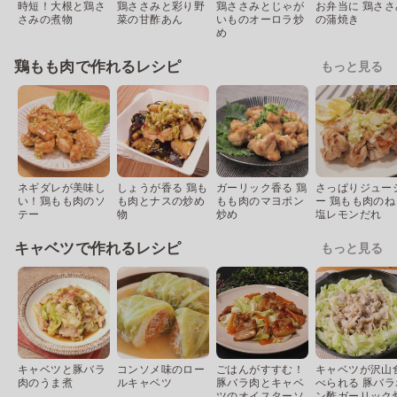
時短！大根と鶏さ
鶏ささみと彩り野
鶏ささみとじゃが
お弁当に 鶏ささ
さみの煮物
菜の甘酢あん
いものオーロラ炒
の蒲焼き
め
鶏もも肉で作れるレシピ
もっと見る
ネギダレが美味し
しょうが香る 鶏も
ガーリック香る 鶏
さっぱりジュー
い！鶏もも肉のソ
も肉とナスの炒め
もも肉のマヨポン
ー 鶏もも肉のね
テー
物
炒め
塩レモンだれ
キャベツで作れるレシピ
もっと見る
キャベツと豚バラ
コンソメ味のロー
ごはんがすすむ！
キャベツが沢山
肉のうま煮
ルキャベツ
豚バラ肉とキャベ
べられる 豚バラ
ツのオイスターソ
ン酢ガーリック