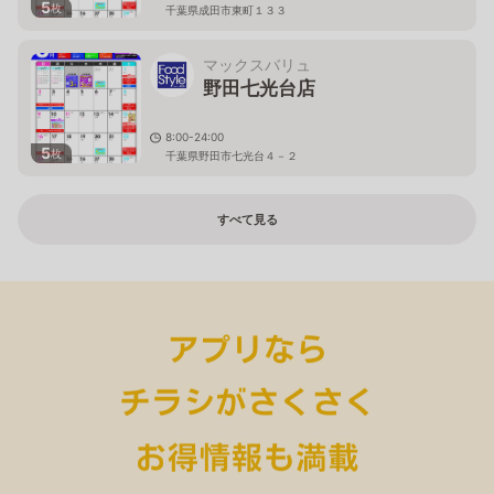
5
枚
千葉県成田市東町１３３
マックスバリュ
野田七光台店
8:00-24:00
5
枚
千葉県野田市七光台４－２
すべて見る