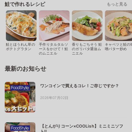
鮭で作れるレシピ
もっと見る
鮭とほうれん草の
手作りタルタルソ
香りもごちそう 鮭
キャベツと鮭の
ポテトグラタン
ースをかけて！鮭
のガリバタ醤油ム
噌バター炒め
のムニエル
ニエル
最新のお知らせ
ワンコインで買えるコレ！ご存じですか？
2026年07月02日
【とんがりコーン×COOLish】ミニミニソフ
ト‼