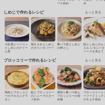
ース炒め
め
しめじで作れるレシピ
もっと見る
小松菜とベーコン
鶏ささみとしめじ
豚バラ肉としめじ
鮭としめじのム
としめじのクリー
のガリバタソテー
の卵とじ
エル レモンバタ
ム煮
ソースを添えて
ブロッコリーで作れるレシピ
もっと見る
鶏肉とブロッコリ
鮭とブロッコリー
厚切り豚バラ肉と
ブロッコリーと
ーのマカロニグラ
のハニーマスター
ブロッコリーの炒
ーフードミック
タン
ド炒め
め物
のキムチ炒め