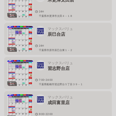
木更津太田店
24H
5
枚
千葉県木更津市太田４－１８
マックスバリュ
辰巳台店
24H
5
枚
千葉県市原市辰巳台東１－２
マックスバリュ
習志野台店
7:00-24:00
5
枚
千葉県船橋市習志野台５丁目３９－１
マックスバリュ
成田富里店
9:00-22:00