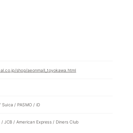
al.co.jp/shop/aeonmall_toyokawa.html
 Suica / PASMO / iD
 / JCB / American Express / Diners Club