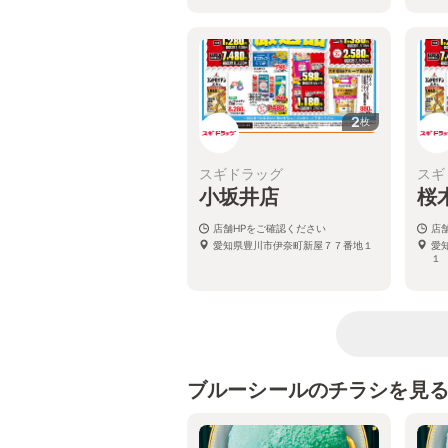
2
枚
スギドラッグ
スギ
小坂井店
桜
店舗HPをご確認ください
店
愛知県豊川市伊奈町新屋７７番地１
愛
１
ブルーシールのチラシを見