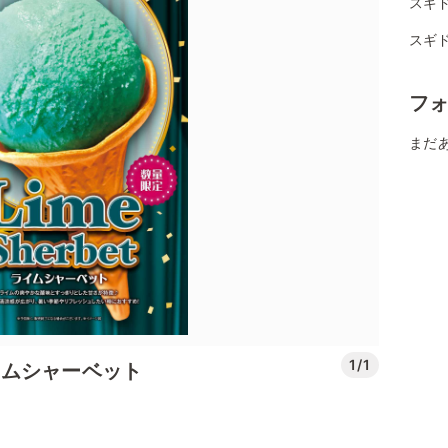
スギ
スギ
フ
まだ
1/1
イムシャーベット