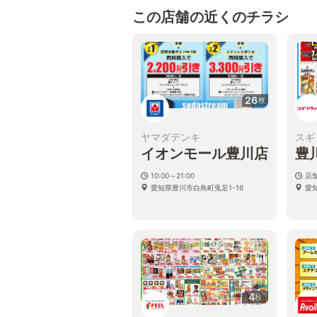
この店舗の近くのチラシ
26
枚
ヤマダデンキ
スギ
イオンモール豊川店
豊
10:00～21:00
店
愛知県豊川市白鳥町兎足1-16
愛
4
枚