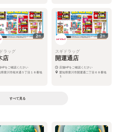
2
2
枚
枚
ドラッグ
スギドラッグ
木店
開運通店
舗HPをご確認ください
店舗HPをご確認ください
知県豊川市桜木通５丁目１８番地
愛知県豊川市開運通二丁目６８番地
１
すべて見る
る