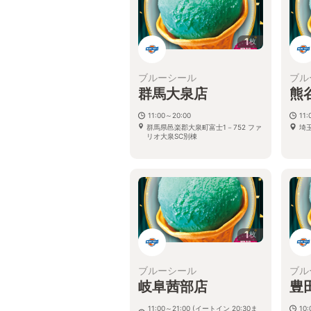
1
枚
ブルーシール
ブル
群馬大泉店
熊
11:00～20:00
11:
群馬県邑楽郡大泉町富士1－752 ファ
埼
リオ大泉SC別棟
1
枚
ブルーシール
ブル
岐阜茜部店
豊田
11:00～21:00 (イートイン 20:30ま
10