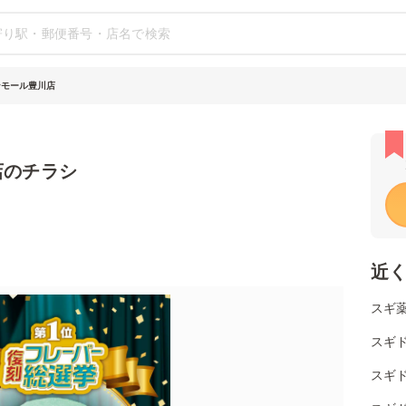
ンモール豊川店
店のチラシ
近
スギ薬
スギド
スギド