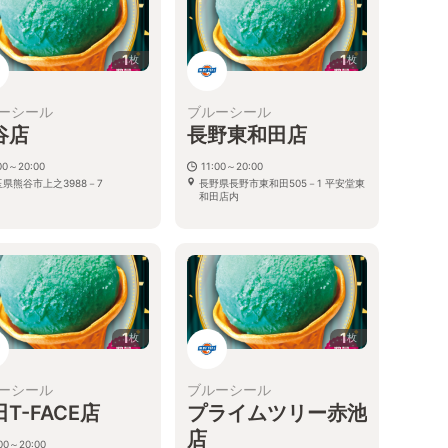
1
1
枚
枚
ーシール
ブルーシール
谷店
長野東和田店
00～20:00
11:00～20:00
玉県熊谷市上之3988－7
長野県長野市東和田505－1 平安堂東
和田店内
1
1
枚
枚
ーシール
ブルーシール
T-FACE店
プライムツリー赤池
店
:00～20:00