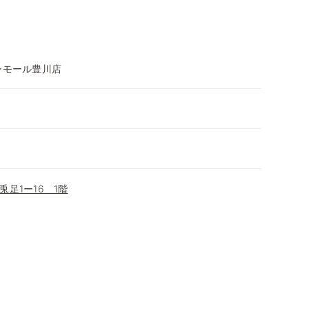
ンモール豊川店
足1ー16 1階