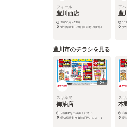
フィール
アベ
豊川西店
豊
9時30分～21時
10:
愛知県豊川市野口町前野99番地1
愛
豊川市のチラシを見る
2
枚
スギ薬局
スギ
御油店
本
店舗HPをご確認ください
店
愛知県豊川市御油町行力１３－１
愛