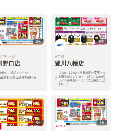
2
6
枚
枚
ドラッグ
AOKI
川野口店
豊川八幡店
舗HPをご確認ください
10:00～20:00（営業時間が変更とな
る場合がございます。詳しくは公式
知県豊川市野口町道下6番地1
サイト各店舗ページにてご確認くだ
さい。）
愛知県豊川市野口町新屋敷23-2
5
2
枚
枚