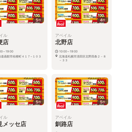
5
4
枚
枚
イル
アベイル
梗店
北野店
00～19:00
10:00～19:00
海道函館市桔梗町４１７−１０３
北海道札幌市清田区北野四条２－８
－３３
5
5
枚
枚
イル
アベイル
見メッセ店
釧路店