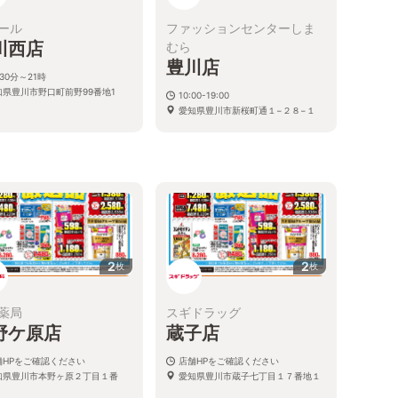
ール
ファッションセンターしま
川西店
むら
豊川店
30分～21時
知県豊川市野口町前野99番地1
10:00-19:00
愛知県豊川市新桜町通１−２８−１
2
2
枚
枚
薬局
スギドラッグ
野ケ原店
蔵子店
舗HPをご確認ください
店舗HPをご確認ください
知県豊川市本野ヶ原２丁目１番
愛知県豊川市蔵子七丁目１７番地１