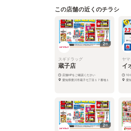
この店舗の近くのチラシ
2
枚
スギドラッグ
ヤマ
蔵子店
イ
店舗HPをご確認ください
10:
愛知県豊川市蔵子七丁目１７番地１
愛
2
枚