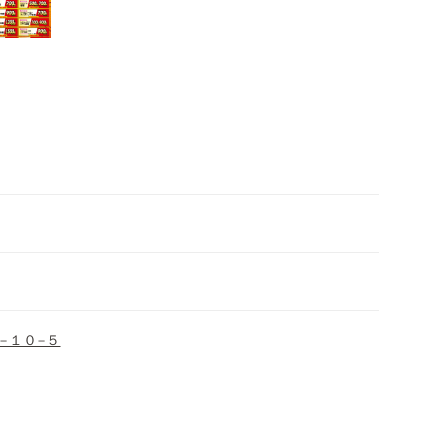
−１０−５