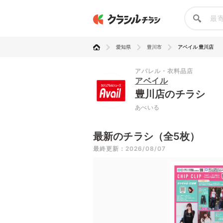
愛知県
豊川市
アベイル 豊川店
アパレル・衣料品店
アベイル
豊川店のチラシ
あべいる
最新のチラシ（全5枚）
最終更新：2026/08/07