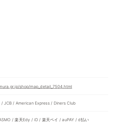
mura.gr.jp/shop/map_detail_7504.html
 / JCB / American Express / Diners Club
 PASMO / 楽天Edy / iD / 楽天ペイ / auPAY / d払い