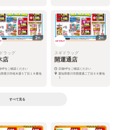
2
2
枚
枚
ドラッグ
スギドラッグ
木店
開運通店
舗HPをご確認ください
店舗HPをご確認ください
知県豊川市桜木通５丁目１８番地
愛知県豊川市開運通二丁目６８番地
１
すべて見る