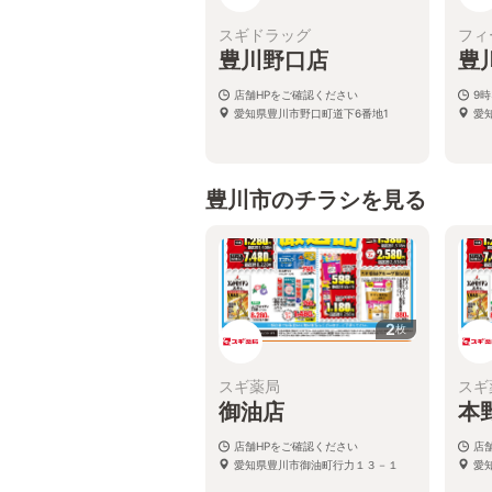
スギドラッグ
フィ
豊川野口店
豊
店舗HPをご確認ください
9時
愛知県豊川市野口町道下6番地1
愛
豊川市のチラシを見る
2
枚
スギ薬局
スギ
御油店
本
店舗HPをご確認ください
店
愛知県豊川市御油町行力１３－１
愛