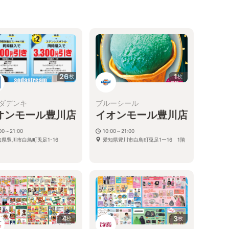
26
1
枚
枚
ダデンキ
ブルーシール
オンモール豊川店
イオンモール豊川店
00～21:00
10:00～21:00
知県豊川市白鳥町兎足1-16
愛知県豊川市白鳥町兎足1ー16 1階
4
3
枚
枚