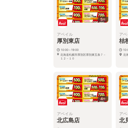
5
枚
アベイル
アベ
厚別東店
桔
10:00～19:00
10:
北海道札幌市厚別区厚別東五条７－
北
１２－１０
4
枚
アベイル
アベ
北広島店
北