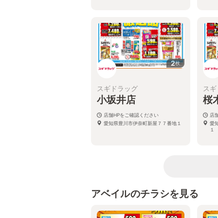
2
枚
スギドラッグ
スギ
小坂井店
桜
店舗HPをご確認ください
店
愛知県豊川市伊奈町新屋７７番地１
愛
１
アベイルのチラシを見る