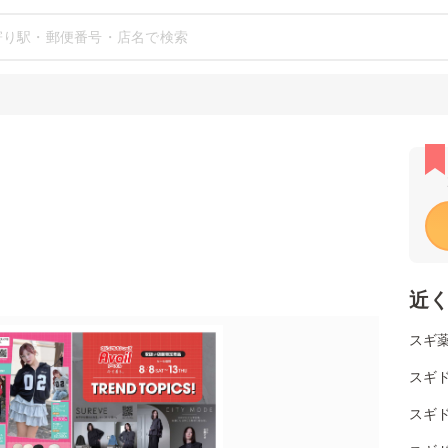
近
スギ薬
スギド
スギド