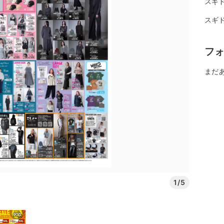
スギ
スギ
フ
まだ
1/5