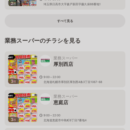
2
枚
埼玉県日高市大字森戸新田字藤久保88番地1
すべて見る
業務スーパーのチラシを見る
業務スーパー
厚別西店
9:00～22:00
3
枚
北海道札幌市厚別区厚別西4条3丁目1067-68
業務スーパー
恵庭店
9:00～22:00
3
枚
北海道恵庭市中島町6丁目7番地4