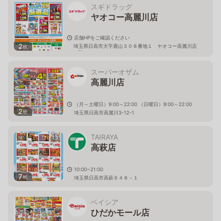
スギドラッグ
ヤオコー高麗川店
店舗HPをご確認ください
2
埼玉県日高市大字鹿山３０８番地１ ヤオコー高麗川店
枚
２階
スーパーオザム
高麗川店
（月～土曜日）9:00～22:00 （日曜日）9:00～22:00
2
枚
埼玉県日高市高麗川3-12-1
TAIRAYA
高萩店
10:00~21:00
7
枚
埼玉県日高市高萩６４８－１
ベイシア
ひだかモール店