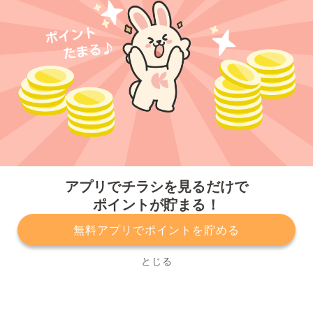
今すぐアプリをダウンロードする
アプリでチラシを見るだけで
ポイントが貯まる！
無料アプリでポイントを貯める
プライバシーポリシー
利用規約
運営会社
サービスに関してのお問い合わせ
チラシ掲載をお考えの方
とじる
Copyright© Kurashiru, Inc. All Rights Reserved.