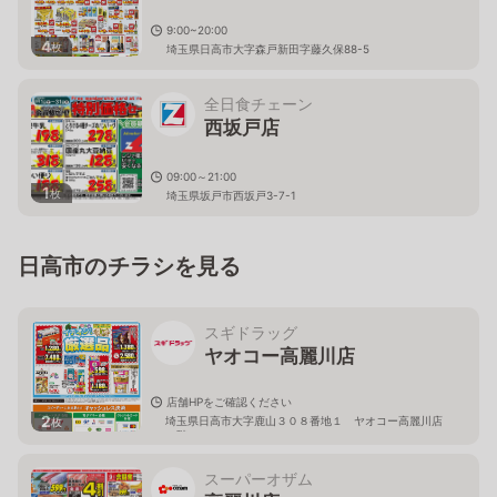
9:00~20:00
4
枚
埼玉県日高市大字森戸新田字藤久保88-5
全日食チェーン
西坂戸店
09:00～21:00
1
枚
埼玉県坂戸市西坂戸3-7-1
日高市のチラシを見る
スギドラッグ
ヤオコー高麗川店
店舗HPをご確認ください
2
埼玉県日高市大字鹿山３０８番地１ ヤオコー高麗川店
枚
２階
スーパーオザム