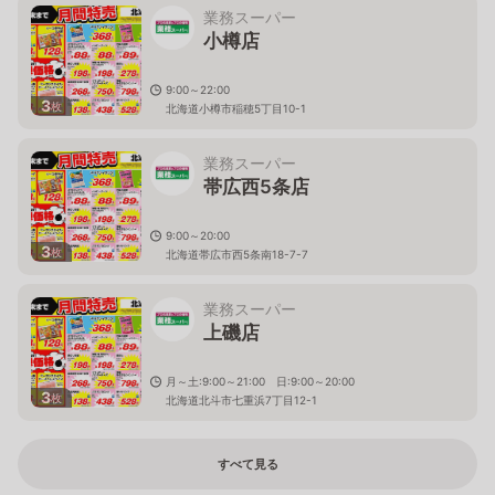
業務スーパー
小樽店
9:00～22:00
3
枚
北海道小樽市稲穂5丁目10-1
業務スーパー
帯広西5条店
9:00～20:00
3
枚
北海道帯広市西5条南18-7-7
業務スーパー
上磯店
月～土:9:00～21:00 日:9:00～20:00
3
枚
北海道北斗市七重浜7丁目12-1
すべて見る