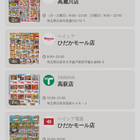
高麗川店
（月～土曜日）9:00～22:00 （日曜日）9:00～22:00
2
枚
埼玉県日高市高麗川3-12-1
ベイシア
ひだかモール店
9:00~20:00
4
枚
埼玉県日高市大字森戸新田字藤久保88-5
TAIRAYA
高萩店
10:00~21:00
7
枚
埼玉県日高市高萩６４８－１
ベイシア電器
ひだかモール店
10:00-20:00