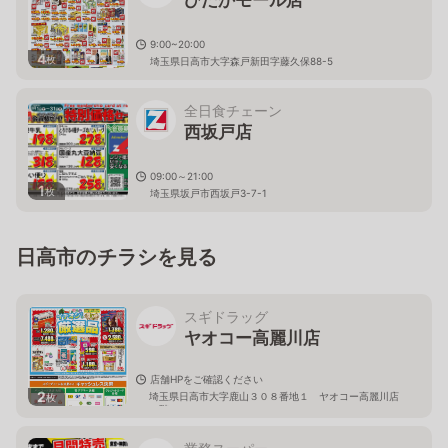
9:00~20:00
4
枚
埼玉県日高市大字森戸新田字藤久保88-5
全日食チェーン
西坂戸店
09:00～21:00
1
枚
埼玉県坂戸市西坂戸3-7-1
日高市のチラシを見る
スギドラッグ
ヤオコー高麗川店
店舗HPをご確認ください
2
埼玉県日高市大字鹿山３０８番地１ ヤオコー高麗川店
枚
２階