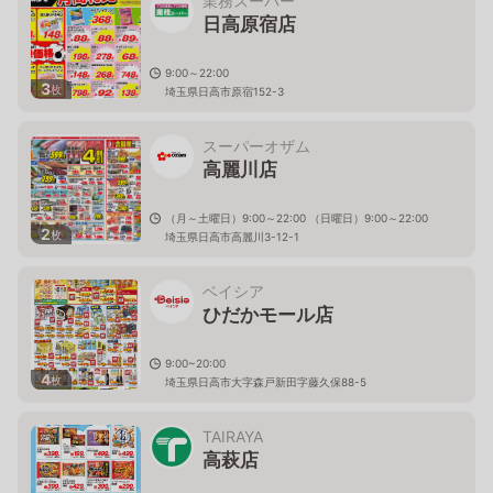
業務スーパー
日高原宿店
9:00～22:00
3
枚
埼玉県日高市原宿152-3
スーパーオザム
高麗川店
（月～土曜日）9:00～22:00 （日曜日）9:00～22:00
2
枚
埼玉県日高市高麗川3-12-1
ベイシア
ひだかモール店
9:00~20:00
4
枚
埼玉県日高市大字森戸新田字藤久保88-5
TAIRAYA
高萩店