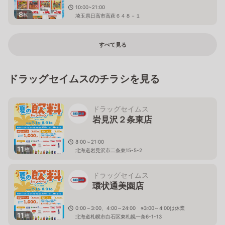
10:00~21:00
8
枚
埼玉県日高市高萩６４８－１
すべて見る
ドラッグセイムスのチラシを見る
ドラッグセイムス
岩見沢２条東店
8:00～21:00
11
枚
北海道岩見沢市二条東15-5-2
ドラッグセイムス
環状通美園店
0:00～3:00、4:00～24:00 ※3:00～4:00は休業
11
枚
北海道札幌市白石区東札幌一条6-1-13