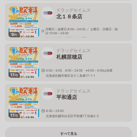
ドラッグセイムス
北１８条店
月曜日～金曜日:8:00～24:00 ／ 土曜日・日曜日・祝
日:10:00～24:00
9
枚
北海道札幌市北区北十七条西4-21
ドラッグセイムス
札幌苗穂店
0:00～3:00、4:00～24:00 ※3:00～4:00は休業
11
枚
北海道札幌市東区北十二条東17-1-1
ドラッグセイムス
平和通店
8:30～23:00
11
枚
北海道札幌市白石区平和通1丁目南2-3
すべて見る