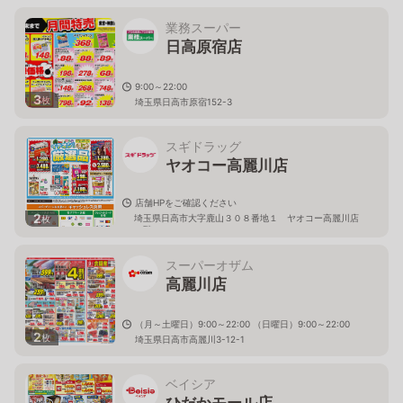
業務スーパー
日高原宿店
9:00～22:00
3
枚
埼玉県日高市原宿152-3
スギドラッグ
ヤオコー高麗川店
店舗HPをご確認ください
2
埼玉県日高市大字鹿山３０８番地１ ヤオコー高麗川店
枚
２階
スーパーオザム
高麗川店
（月～土曜日）9:00～22:00 （日曜日）9:00～22:00
2
枚
埼玉県日高市高麗川3-12-1
ベイシア
ひだかモール店