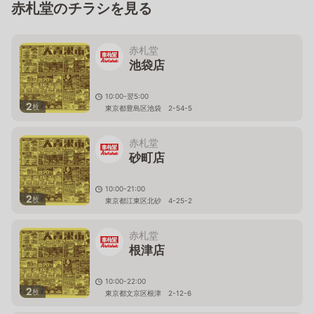
赤札堂のチラシを見る
赤札堂
池袋店
10:00-翌5:00
2
枚
東京都豊島区池袋 2-54-5
赤札堂
砂町店
10:00-21:00
2
枚
東京都江東区北砂 4-25-2
赤札堂
根津店
10:00-22:00
2
枚
東京都文京区根津 2-12-6