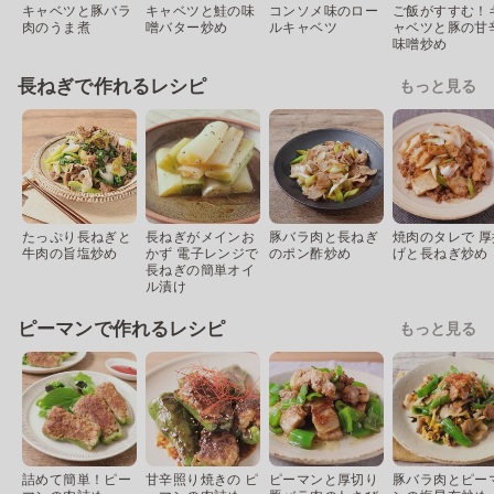
キャベツと豚バラ
キャベツと鮭の味
コンソメ味のロー
ご飯がすすむ！
肉のうま煮
噌バター炒め
ルキャベツ
ャベツと豚の甘
味噌炒め
長ねぎで作れるレシピ
もっと見る
たっぷり長ねぎと
長ねぎがメインお
豚バラ肉と長ねぎ
焼肉のタレで 厚
牛肉の旨塩炒め
かず 電子レンジで
のポン酢炒め
げと長ねぎ炒め
長ねぎの簡単オイ
ル漬け
ピーマンで作れるレシピ
もっと見る
詰めて簡単！ピー
甘辛照り焼きの ピ
ピーマンと厚切り
豚バラ肉とピー