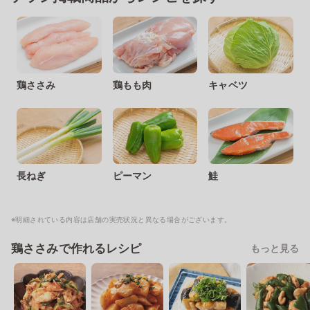
鶏ささみ
鶏もも肉
キャベツ
長ねぎ
ピーマン
鮭
※明細されている内容は店舗の実売状況と異なる場合がございます。
鶏ささみで作れるレシピ
もっと見る