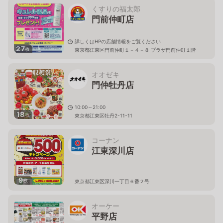
くすりの福太郎
門前仲町店
詳しくはHPの店舗情報をご覧ください
27
枚
東京都江東区門前仲町１－４－８ プラザ門前仲町１階
オオゼキ
門仲牡丹店
10:00～21:00
18
枚
東京都江東区牡丹2-11-11
コーナン
江東深川店
9
枚
東京都江東区深川一丁目６番２号
オーケー
平野店