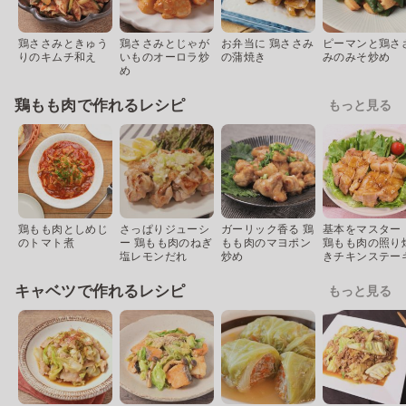
鶏ささみときゅう
鶏ささみとじゃが
お弁当に 鶏ささみ
ピーマンと鶏さ
りのキムチ和え
いものオーロラ炒
の蒲焼き
みのみそ炒め
め
鶏もも肉で作れるレシピ
もっと見る
鶏もも肉としめじ
さっぱりジューシ
ガーリック香る 鶏
基本をマスター
のトマト煮
ー 鶏もも肉のねぎ
もも肉のマヨポン
鶏もも肉の照り
塩レモンだれ
炒め
きチキンステー
キャベツで作れるレシピ
もっと見る