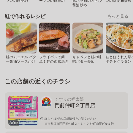
マンの肉詰め
ーマンの肉詰め
豚バラ肉のわさび
ンの塩昆布炒め
醤油炒め
鮭で作れるレシピ
もっと見る
鮭のムニエル バタ
フライパンで簡
キャベツと鮭の味
鮭とほうれん草
ー醤油ソースがけ
単！鮭の西京焼き
噌バター炒め
ポテトグラタン
この店舗の近くのチラシ
くすりの福太郎
門前仲町２丁目店
詳しくはHPの店舗情報をご覧ください
30
枚
東京都江東区門前仲町２－３－９ 仲町山屋ビル１階