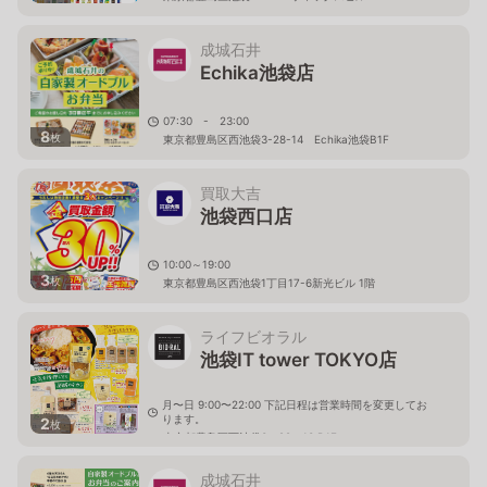
成城石井
Echika池袋店
07:30 - 23:00
8
枚
東京都豊島区西池袋3-28-14 Echika池袋B1F
買取大吉
池袋西口店
10:00～19:00
3
枚
東京都豊島区西池袋1丁目17-6新光ビル 1階
ライフビオラル
池袋IT tower TOKYO店
月〜日 9:00〜22:00 下記日程は営業時間を変更してお
ります。
2
枚
東京都豊島区西池袋3－28－13 B1F
成城石井