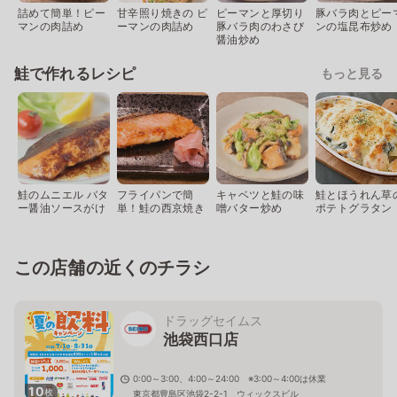
詰めて簡単！ピー
甘辛照り焼きの ピ
ピーマンと厚切り
豚バラ肉とピー
マンの肉詰め
ーマンの肉詰め
豚バラ肉のわさび
ンの塩昆布炒め
醤油炒め
鮭で作れるレシピ
もっと見る
鮭のムニエル バタ
フライパンで簡
キャベツと鮭の味
鮭とほうれん草
ー醤油ソースがけ
単！鮭の西京焼き
噌バター炒め
ポテトグラタン
この店舗の近くのチラシ
ドラッグセイムス
池袋西口店
0:00～3:00、4:00～24:00 ※3:00～4:00は休業
10
枚
東京都豊島区池袋2-2-1 ウィックスビル