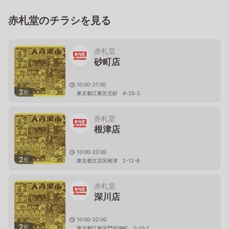
赤札堂のチラシを見る
赤札堂
砂町店
10:00-21:00
2
枚
東京都江東区北砂 4-25-2
赤札堂
根津店
10:00-22:00
2
枚
東京都文京区根津 2-12-6
赤札堂
深川店
10:00-22:00
2
枚
東京都江東区門前仲町 2-10-1