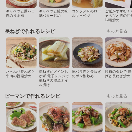
キャベツと豚バラ
キャベツと鮭の味
コンソメ味のロー
ご飯がすすむ！
肉のうま煮
噌バター炒め
ルキャベツ
ャベツと豚の甘
味噌炒め
長ねぎで作れるレシピ
もっと見る
たっぷり長ねぎと
長ねぎがメインお
豚バラ肉と長ねぎ
焼肉のタレで 厚
牛肉の旨塩炒め
かず 電子レンジで
のポン酢炒め
げと長ねぎ炒め
長ねぎの簡単オイ
ル漬け
ピーマンで作れるレシピ
もっと見る