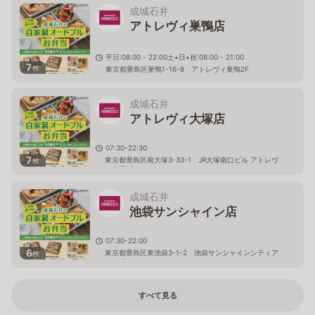
成城石井
アトレヴィ巣鴨店
平日:08:00 - 22:00土•日•祝:08:00 - 21:00
7
枚
東京都豊島区巣鴨1-16-8 アトレヴィ巣鴨2F
成城石井
アトレヴィ大塚店
07:30-22:30
7
東京都豊島区南大塚3-33-1 JR大塚南口ビル アトレヴ
枚
ィ大塚2F
成城石井
池袋サンシャイン店
07:30-22:00
6
東京都豊島区東池袋3-1-2 池袋サンシャインシティア
枚
ルパ1F
すべて見る