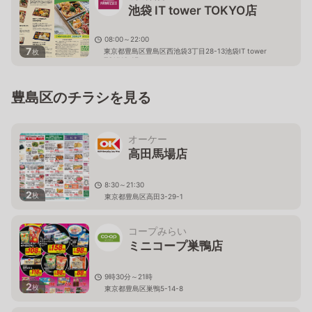
池袋 IT tower TOKYO店
08:00～22:00
7
東京都豊島区豊島区西池袋3丁目28-13池袋IT tower
枚
TOKYO 1F
豊島区のチラシを見る
オーケー
高田馬場店
8:30～21:30
2
枚
東京都豊島区高田3-29-1
コープみらい
ミニコープ巣鴨店
9時30分～21時
2
枚
東京都豊島区巣鴨5-14-8