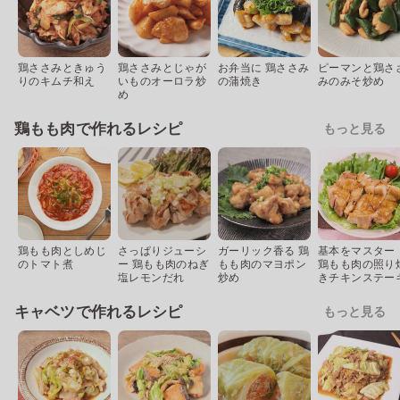
鶏ささみときゅう
鶏ささみとじゃが
お弁当に 鶏ささみ
ピーマンと鶏さ
りのキムチ和え
いものオーロラ炒
の蒲焼き
みのみそ炒め
め
鶏もも肉で作れるレシピ
もっと見る
鶏もも肉としめじ
さっぱりジューシ
ガーリック香る 鶏
基本をマスター
のトマト煮
ー 鶏もも肉のねぎ
もも肉のマヨポン
鶏もも肉の照り
塩レモンだれ
炒め
きチキンステー
キャベツで作れるレシピ
もっと見る