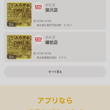
赤札堂
深川店
10:00-22:00
2
枚
東京都江東区門前仲町 2-10-1
赤札堂
堀切店
10:00-22:00
2
枚
東京都葛飾区堀切 3-7-4
すべて見る