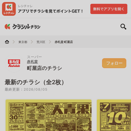
東京都
荒川区
赤札堂 町屋店
スーパー
赤札堂
フォロー
町屋店のチラシ
最新のチラシ（全2枚）
最終更新：2026/08/05