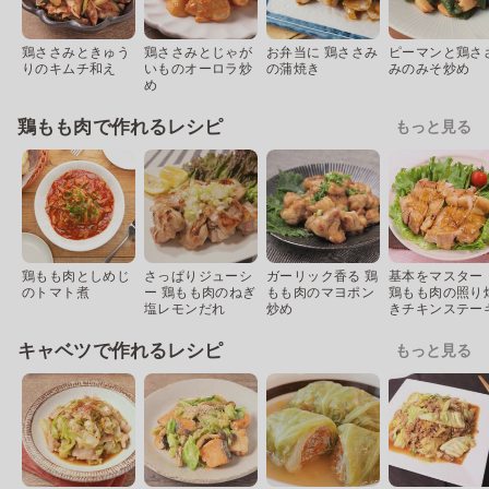
鶏ささみときゅう
鶏ささみとじゃが
お弁当に 鶏ささみ
ピーマンと鶏さ
りのキムチ和え
いものオーロラ炒
の蒲焼き
みのみそ炒め
め
鶏もも肉で作れるレシピ
もっと見る
鶏もも肉としめじ
さっぱりジューシ
ガーリック香る 鶏
基本をマスター
のトマト煮
ー 鶏もも肉のねぎ
もも肉のマヨポン
鶏もも肉の照り
塩レモンだれ
炒め
きチキンステー
キャベツで作れるレシピ
もっと見る