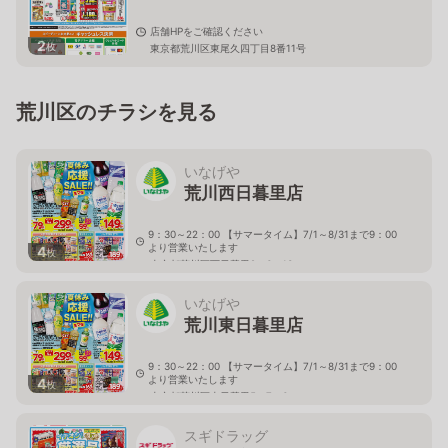
店舗HPをご確認ください
2
枚
東京都荒川区東尾久四丁目8番11号
荒川区のチラシを見る
いなげや
荒川西日暮里店
9：30～22：00 【サマータイム】7/1～8/31まで9：00
より営業いたします
4
枚
東京都荒川区西日暮里2－6－13
いなげや
荒川東日暮里店
9：30～22：00 【サマータイム】7/1～8/31まで9：00
より営業いたします
4
枚
東京都荒川区東日暮里5－7－6
スギドラッグ