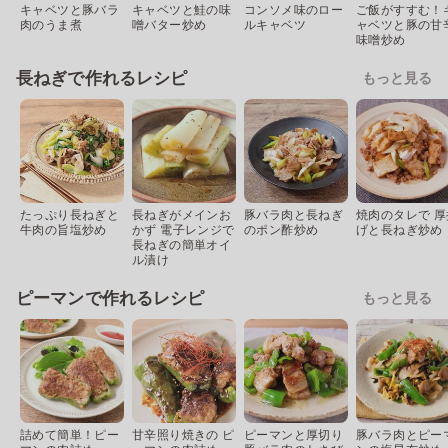
キャベツと豚バラ
キャベツと鮭の味
コンソメ味のロー
ご飯がすすむ！
肉のうま煮
噌バター炒め
ルキャベツ
ャベツと豚の甘
味噌炒め
長ねぎで作れるレシピ
もっと見る
たっぷり長ねぎと
長ねぎがメインお
豚バラ肉と長ねぎ
焼肉のタレで 厚
牛肉の旨塩炒め
かず 電子レンジで
のポン酢炒め
げと長ねぎ炒め
長ねぎの簡単オイ
ル漬け
ピーマンで作れるレシピ
もっと見る
詰めて簡単！ピー
甘辛照り焼きの ピ
ピーマンと厚切り
豚バラ肉とピー