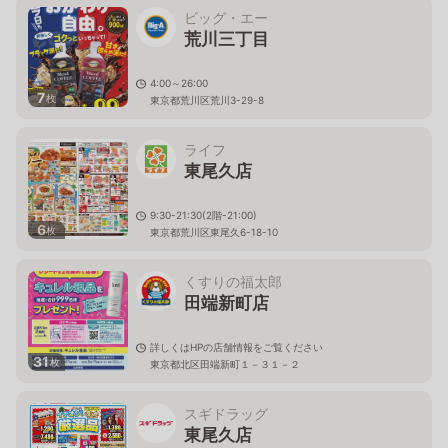
ビッグ・エー
荒川三丁目
4:00～26:00
7
枚
東京都荒川区荒川3-29-8
ライフ
東尾久店
9:30-21:30(2階-21:00)
6
枚
東京都荒川区東尾久6-18-10
くすりの福太郎
田端新町店
詳しくはHPの店舗情報をご覧ください
31
枚
東京都北区田端新町１－３１－２
スギドラッグ
東尾久店