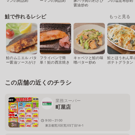
マンの肉詰め
ーマンの肉詰め
豚バラ肉のわさび
ンの塩昆布炒め
醤油炒め
鮭で作れるレシピ
もっと見る
鮭のムニエル バタ
フライパンで簡
キャベツと鮭の味
鮭とほうれん草
ー醤油ソースがけ
単！鮭の西京焼き
噌バター炒め
ポテトグラタン
この店舗の近くのチラシ
業務スーパー
町屋店
9:00～21:00
3
枚
東京都荒川区荒川5丁目14-1