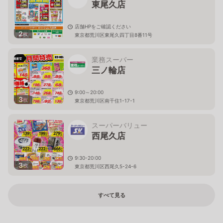
東尾久店
店舗HPをご確認ください
2
枚
東京都荒川区東尾久四丁目8番11号
業務スーパー
三ノ輪店
9:00～20:00
3
枚
東京都荒川区南千住1-17-1
スーパーバリュー
西尾久店
9:30-20:00
3
枚
東京都荒川区西尾久5-24-6
すべて見る