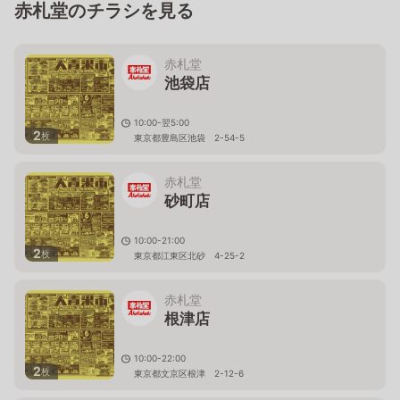
赤札堂のチラシを見る
赤札堂
池袋店
10:00-翌5:00
2
枚
東京都豊島区池袋 2-54-5
赤札堂
砂町店
10:00-21:00
2
枚
東京都江東区北砂 4-25-2
赤札堂
根津店
10:00-22:00
2
枚
東京都文京区根津 2-12-6