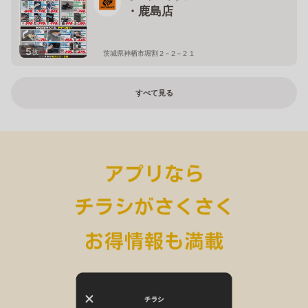
・鹿島店
5
枚
茨城県神栖市堀割２−２−２１
すべて見る