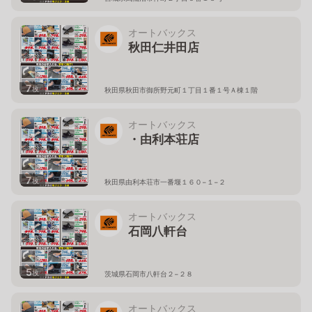
オートバックス
秋田仁井田店
7
枚
秋田県秋田市御所野元町１丁目１番１号Ａ棟１階
オートバックス
・由利本荘店
7
枚
秋田県由利本荘市一番堰１６０−１−２
オートバックス
石岡八軒台
5
枚
茨城県石岡市八軒台２−２８
オートバックス