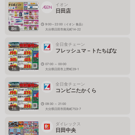
イオン
日田店
9:00～22:00（イオン 食品）
8
枚
大分県日田市南元町14-22
全日食チェーン
フレッシュマ－トたちばな
07:00 ～ 00:00
1
枚
大分県日田市上野町29-1
全日食チェーン
コンビニたかくら
09:30 ～ 21:00
1
枚
大分県日田市田島町753-7
ダイレックス
日田中央