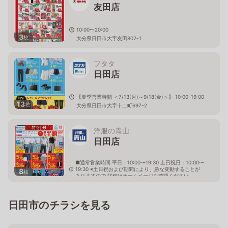
友田店
10:00〜20:00
3
枚
大分県日田市大字友田802-1
フタタ
日田店
【夏季営業時間 ＜7/13(月)～9/18(金)＞】 10:00-19:00
13
枚
大分県日田市大字十二町697-2
洋服の青山
日田店
■通常営業時間 平日：10:00〜19:30 土日祝日：10:00〜
19:30 ※土日祝および期間により、急な変動することが
8
枚
ありますので 詳細はホームページを確認ください
大分県日田市本庄町5番46号
日田市のチラシを見る