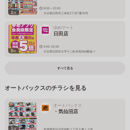
9:00～22:00
2
枚
大分県日田市三本松2丁目7番33号
ゆめマート
日田店
9:00-22:00
5
枚
大分県日田市大字十二町岸高564番地-1
すべて見る
オートバックスのチラシを見る
オートバックス
・気仙沼店
5
枚
宮城県気仙沼市仲町２丁目５番１３号