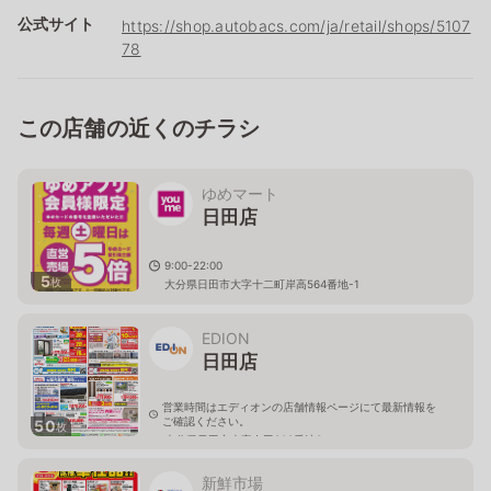
公式サイト
https://shop.autobacs.com/ja/retail/shops/5107
78
この店舗の近くのチラシ
ゆめマート
日田店
9:00-22:00
5
枚
大分県日田市大字十二町岸高564番地-1
EDION
日田店
営業時間はエディオンの店舗情報ページにて最新情報を
ご確認ください。
50
枚
大分県日田市大字友田802番地3
新鮮市場