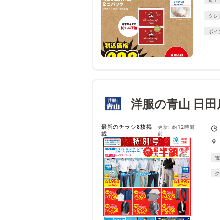
クレ
ポイ
洋服の青山 日田
最新のチラシ8枚掲
更新: 約12時間
載
前
電
ク