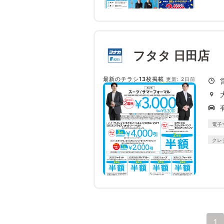
フタタ 日田店
最新のチラシ13枚掲載
更新: 2日前
電子
クレ
1