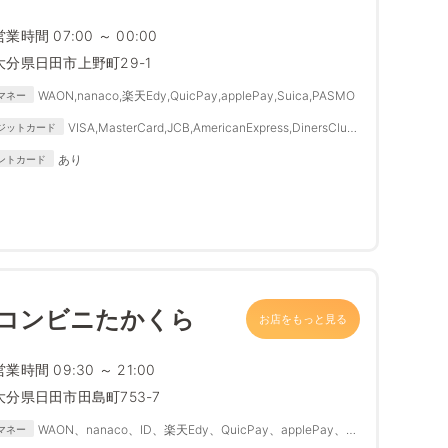
営業時間 07:00 ～ 00:00
大分県日田市上野町29-1
WAON,nanaco,楽天Edy,QuicPay,applePay,Suica,PASMO
マネー
VISA,MasterCard,JCB,AmericanExpress,DinersClub,
ジットカード
DISCOVER
あり
ントカード
 コンビニたかくら
お店をもっと見る
営業時間 09:30 ～ 21:00
大分県日田市田島町753-7
WAON、nanaco、ID、楽天Edy、QuicPay、applePay、
マネー