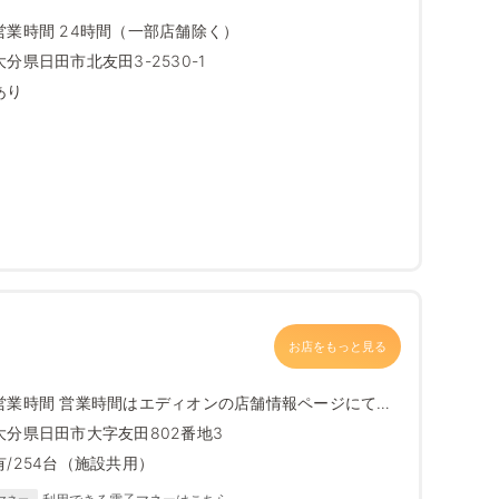
営業時間 24時間（一部店舗除く）
大分県日田市北友田3-2530-1
あり
お店をもっと見る
営業時間 営業時間はエディオンの店舗情報ページにて最
新情報をご確...
大分県日田市大字友田802番地3
有/254台（施設共用）
マネー