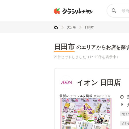
大分県
日田市
日田市
のエリアからお店を探
21件ヒットしました（1〜10件を表示中）
イオン 日田店
最新のチラシ4枚掲載
更新: 6日前
電子
クレ