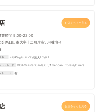
店
お店をもっと見る
営業時間 9:00-22:00
大分県日田市大字十二町岸高564番地-1
有
PayPay/QuicPay/楽天Edy/iD
マネー
VISA/Master Card/JCB/American Express/Diners
ジットカード
Club
有
ントカード
店
お店をもっと見る