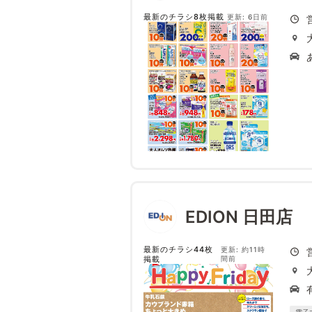
最新のチラシ8枚掲載
更新: 6日前
EDION 日田店
最新のチラシ44枚
更新: 約11時
掲載
間前
電子