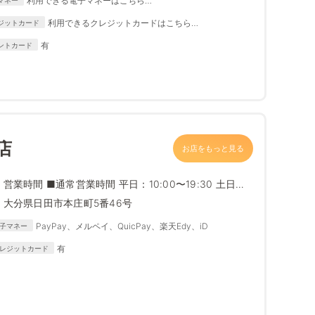
利用できる電子マネーはこちら
https://www.edion.com/ito/contents/special/lp/why_edion
利用できるクレジットカードはこちら
ジットカード
/content05/index.html
https://www.edion.com/ito/contents/special/lp/why_
有
ントカード
edion/content05/index.html
店
お店をもっと見る
営業時間 ■通常営業時間 平日：10:00〜19:30 土日祝
日...
大分県日田市本庄町5番46号
PayPay、メルペイ、QuicPay、楽天Edy、iD
子マネー
有
レジットカード