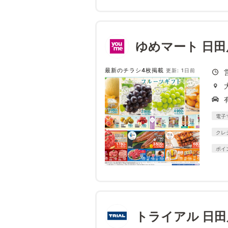
ゆめマート 日田
最新のチラシ4枚掲載
更新: 1日前
電子
クレ
ポイ
トライアル 日田