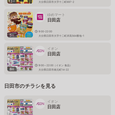
13
枚
大分県日田市大字十二町697-2
ゆめマート
日田店
9:00-22:00
5
枚
大分県日田市大字十二町岸高564番地-1
イオン
日田店
9:00～22:00（イオン 食品）
8
枚
大分県日田市南元町14-22
日田市のチラシを見る
イオン
日田店