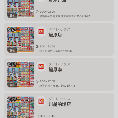
9:00〜22:00
6
枚
群馬県邑楽郡大泉町大字寄木戸993番地の1
ダイレックス
籠原店
9:00～22:00
6
枚
埼玉県熊谷市新堀字北原962-2
ダイレックス
籠原南
9:00～22:00
6
枚
埼玉県熊谷市拾六間603番地4
ダイレックス
川越的場店
9:00～21:45