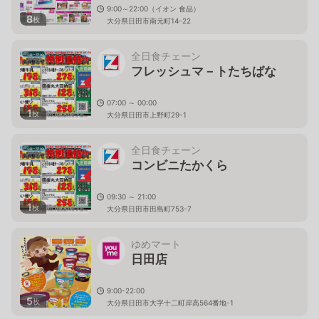
9:00～22:00（イオン 食品）
8
枚
大分県日田市南元町14-22
全日食チェーン
フレッシュマ－トたちばな
07:00 ～ 00:00
1
枚
大分県日田市上野町29-1
全日食チェーン
コンビニたかくら
09:30 ～ 21:00
1
枚
大分県日田市田島町753-7
ゆめマート
日田店
9:00-22:00
5
枚
大分県日田市大字十二町岸高564番地-1