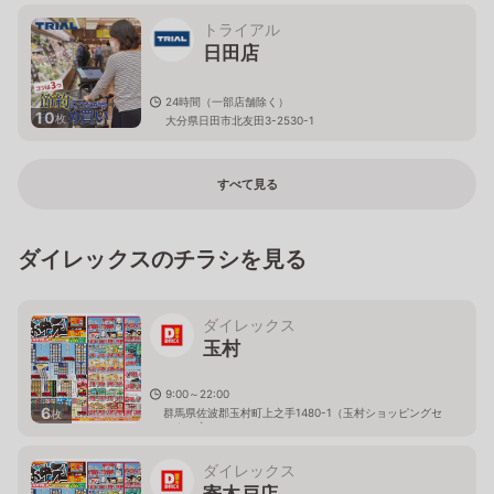
トライアル
日田店
24時間（一部店舗除く）
10
枚
大分県日田市北友田3-2530-1
すべて見る
ダイレックスのチラシを見る
ダイレックス
玉村
9:00～22:00
6
群馬県佐波郡玉村町上之手1480-1（玉村ショッピングセ
枚
ンター内）
ダイレックス
寄木戸店