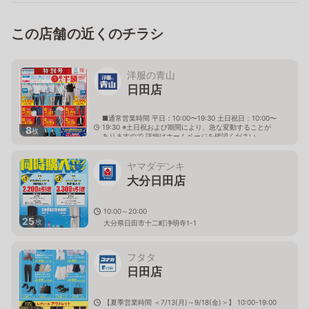
この店舗の近くのチラシ
洋服の青山
日田店
■通常営業時間 平日：10:00〜19:30 土日祝日：10:00〜
19:30 ※土日祝および期間により、急な変動することが
8
枚
ありますので 詳細はホームページを確認ください
大分県日田市本庄町5番46号
ヤマダデンキ
大分日田店
10:00～20:00
25
枚
大分県日田市十二町浄明寺1-1
フタタ
日田店
【夏季営業時間 ＜7/13(月)～9/18(金)＞】 10:00-19:00