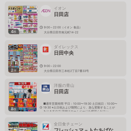
イオン
日田店
9:00～22:00（イオン 食品）
4
枚
大分県日田市南元町14-22
ダイレックス
日田中央
9:00～22:00
2
枚
大分県日田市三本松2丁目7番33号
洋服の青山
日田店
■通常営業時間 平日：10:00〜19:30 土日祝日：10:00〜
19:30 ※土日祝および期間により、急な変動することが
8
枚
ありますので 詳細はホームページを確認ください
大分県日田市本庄町5番46号
全日食チェーン
フレッシュマ－トたちばな