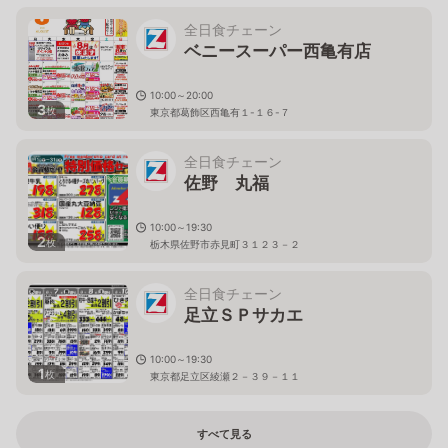
全日食チェーン
ベニースーパー西亀有店
10:00～20:00
3
枚
東京都葛飾区西亀有１-１６-７
全日食チェーン
佐野 丸福
10:00～19:30
2
枚
栃木県佐野市赤見町３１２３－２
全日食チェーン
足立ＳＰサカエ
10:00～19:30
1
枚
東京都足立区綾瀬２－３９－１１
すべて見る