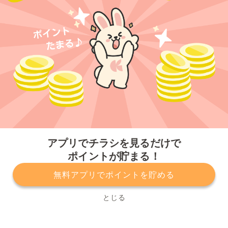
今すぐアプリをダウンロードする
アプリでチラシを見るだけで
ポイントが貯まる！
無料アプリでポイントを貯める
プライバシーポリシー
利用規約
運営会社
サービスに関してのお問い合わせ
チラシ掲載をお考えの方
とじる
Copyright© Kurashiru, Inc. All Rights Reserved.