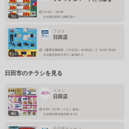
07:00 ～ 00:00
1
枚
大分県日田市上野町29-1
フタタ
日田店
【夏季営業時間 ＜7/13(月)～9/18(金)＞】 10:00-19:00
13
枚
大分県日田市大字十二町697-2
日田市のチラシを見る
イオン
日田店
9:00～22:00（イオン 食品）
4
枚
大分県日田市南元町14-22
全日食チェーン