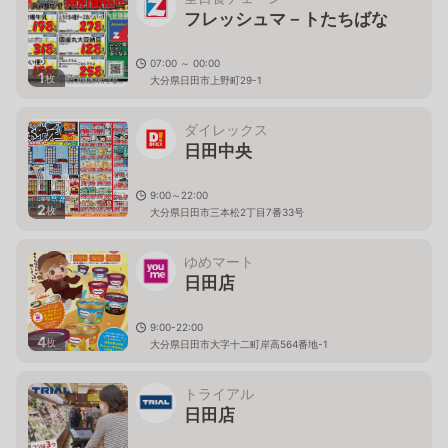
フレッシュマ－トたちばな
07:00 ～ 00:00
1
枚
大分県日田市上野町29-1
ダイレックス
日田中央
9:00～22:00
2
枚
大分県日田市三本松2丁目7番33号
ゆめマート
日田店
9:00-22:00
4
枚
大分県日田市大字十二町岸高564番地-1
トライアル
日田店