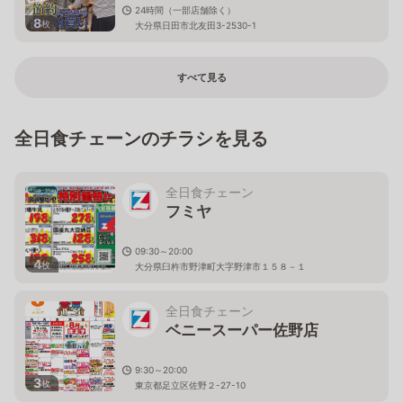
24時間（一部店舗除く）
8
枚
大分県日田市北友田3-2530-1
すべて見る
全日食チェーンのチラシを見る
全日食チェーン
フミヤ
09:30～20:00
4
枚
大分県臼杵市野津町大字野津市１５８－１
全日食チェーン
ベニースーパー佐野店
9:30～20:00
3
枚
東京都足立区佐野２-27-10