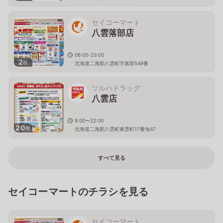
セイコーマート
八雲落部店
06:00-23:00
2
枚
北海道二海郡八雲町字落部549番
ツルハドラッグ
八雲店
9:00〜22:00
20
枚
北海道二海郡八雲町東雲町17番地47
すべて見る
セイコーマートのチラシを見る
セイコーマート