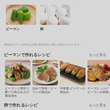
ピーマン
卵
※明細されている内容は店舗の実売状況と異なる場合がございます。
ピーマンで作れるレシピ
もっと見る
ピーマンと厚切り
詰めて簡単！ピー
中華風 ピーマンの
チーズたっぷり
豚バラ肉のわさび
マンの肉詰め
肉詰め
ピーマンの肉巻
醤油炒め
卵で作れるレシピ
もっと見る