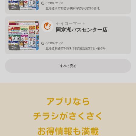
07:00-21:00
2
枚
北海道余市郡赤井川村字赤井川285番地
セイコーマート
阿寒湖バスセンター店
06:00-21:00
2
枚
北海道釧路市阿寒町阿寒湖温泉3丁目4番5号
すべて見る