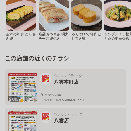
基本の和食 だし巻
絶品おつまみ 明太
めんつゆで簡単 だ
シンプル！小松
き卵
チーズ卵焼き
し巻き卵
と卵の中華炒め
この店舗の近くのチラシ
ツルハドラッグ
八雲本町店
9:00〜22:00
20
枚
北海道二海郡八雲町本町152-1
ツルハドラッグ
八雲店