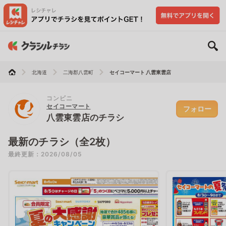
北海道
二海郡八雲町
セイコーマート 八雲東雲店
コンビニ
セイコーマート
フォロー
八雲東雲店のチラシ
最新のチラシ（全2枚）
最終更新：2026/08/05