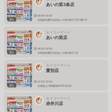
あいの里3条店
06:00-00:00
2
枚
北海道札幌市北区あいの里3条5丁目13番1号
セイコーマート
あいの里店
06:00-00:00
2
枚
北海道札幌市北区あいの里4条5丁目
セイコーマート
愛別店
07:00-22:00
2
枚
北海道上川郡愛別町字中央241
セイコーマート
赤井川店