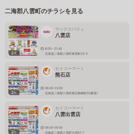
二海郡八雲町のチラシを見る
マックスバリュ
八雲店
8:00～21:45
2
枚
北海道二海郡八雲町東雲町20-5
セイコーマート
熊石店
06:00-23:00
2
枚
北海道二海郡八雲町熊石根崎町55番地1
セイコーマート
八雲出雲店
06:00-00:00
2
枚
北海道二海郡八雲町出雲57-1