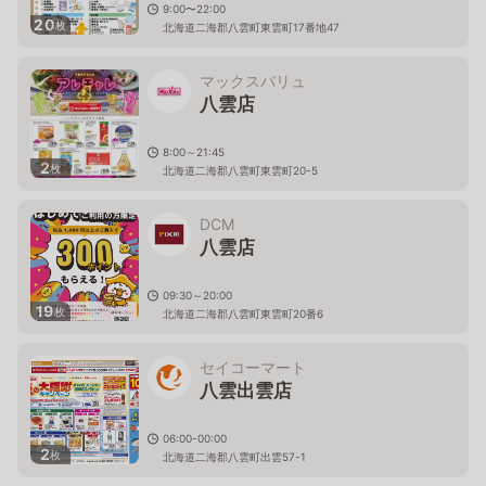
9:00〜22:00
20
枚
北海道二海郡八雲町東雲町17番地47
マックスバリュ
八雲店
8:00～21:45
2
枚
北海道二海郡八雲町東雲町20-5
DCM
八雲店
09:30～20:00
19
枚
北海道二海郡八雲町東雲町20番6
セイコーマート
八雲出雲店
06:00-00:00
2
枚
北海道二海郡八雲町出雲57-1