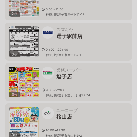
8:30～21:30
2
枚
神奈川県逗子市逗子1-11-17
スズキヤ
逗子駅前店
9：00～22：00
6
枚
神奈川県逗子市逗子1-4-1
業務スーパー
逗子店
9:00～22:00
3
枚
神奈川県逗子市逗子5丁目10-24
ユーコープ
桜山店
10:00〜19:30
3
枚
神奈川県逗子市桜山3-6-21