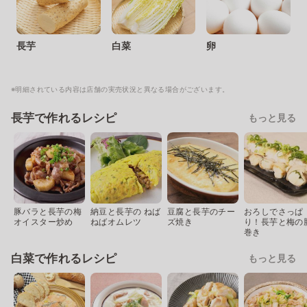
長芋
白菜
卵
※明細されている内容は店舗の実売状況と異なる場合がございます。
長芋で作れるレシピ
もっと見る
豚バラと長芋の梅
納豆と長芋の ねば
豆腐と長芋のチー
おろしでさっぱ
オイスター炒め
ねばオムレツ
ズ焼き
り！長芋と梅の
巻き
白菜で作れるレシピ
もっと見る