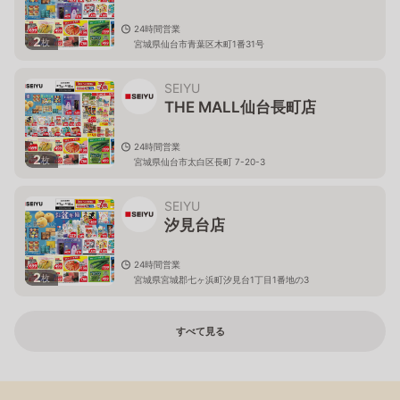
24時間営業
2
枚
宮城県仙台市青葉区木町1番31号
SEIYU
THE MALL仙台長町店
24時間営業
2
枚
宮城県仙台市太白区長町 7-20-3
SEIYU
汐見台店
24時間営業
2
枚
宮城県宮城郡七ヶ浜町汐見台1丁目1番地の3
すべて見る