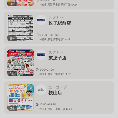
3
枚
神奈川県逗子市逗子5丁目10-24
スズキヤ
逗子駅前店
9：00～22：00
6
枚
神奈川県逗子市逗子1-4-1
スズキヤ
東逗子店
9:00~21:00
1
枚
神奈川県逗子市沼間1-1-16
ユーコープ
桜山店
10:00〜19:30
3
枚
神奈川県逗子市桜山3-6-21