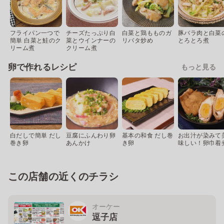
フライパン一つで
チーズたっぷり白
白菜と鶏もものガ
豚バラ肉と白菜
簡単 白菜と鮭のク
菜とウインナーの
リバタ炒め
とろとろ煮
リーム煮
クリーム煮
卵で作れるレシピ
もっと見る
白だしで簡単 だし
豆腐にふんわり卵
基本の和食 だし巻
お出汁が染みて
巻き卵
あんかけ
き卵
味しい！卵巾着
この店舗の近くのチラシ
オーケー
逗子店