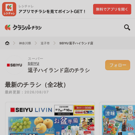
神奈川県
逗子市
SEIYU 逗子ハイランド店
スーパー
SEIYU
フォロー
逗子ハイランド店のチラシ
最新のチラシ（全2枚）
最終更新：2026/08/07