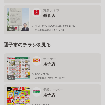
東急ストア
鎌倉店
平日 9:00-22:00 土日祝 9:00-21:00
9
枚
神奈川県鎌倉市小町1-2-12
逗子市のチラシを見る
オーケー
逗子店
8:30～21:30
2
枚
神奈川県逗子市逗子1-11-17
業務スーパー
逗子店
9:00～22:00