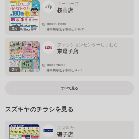
ユーコープ
桜山店
10:00〜19:30
3
枚
神奈川県逗子市桜山3-6-21
ファッションセンターしまむら
東逗子店
10:00-20:00
2
枚
神奈川県逗子市桜山４−５
すべて見る
スズキヤのチラシを見る
スズキヤ
磯子店