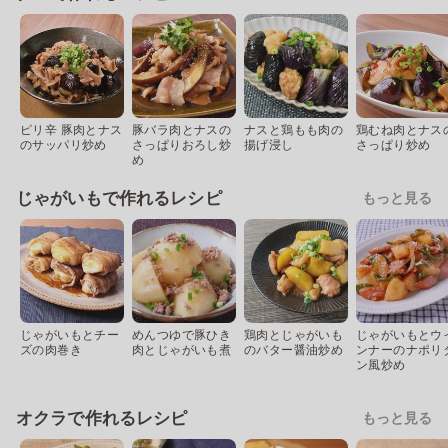
ピリ辛 豚肉とナス
豚バラ肉とナスの
ナスと鶏もも肉の
鶏むね肉とナス
のサッパリ炒め
さっぱりおろし炒
揚げ浸し
さっぱり炒め
め
じゃがいもで作れるレシピ
もっと見る
じゃがいもとチー
めんつゆで豚ひき
鶏肉とじゃがいも
じゃがいもとウ
ズの肉巻き
肉とじゃがいも煮
のバター醤油炒め
ンナーのナポリ
ン風炒め
オクラで作れるレシピ
もっと見る