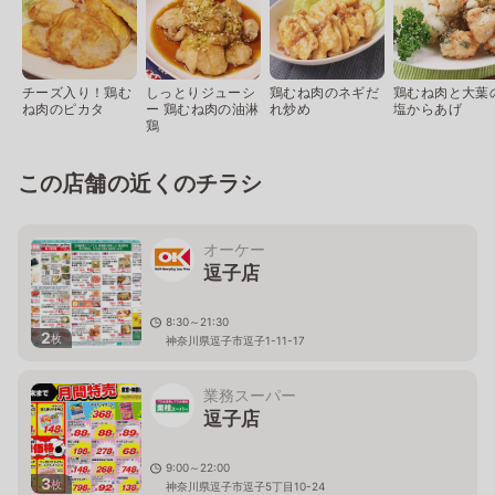
チーズ入り！鶏む
しっとりジューシ
鶏むね肉のネギだ
鶏むね肉と大葉
ね肉のピカタ
ー 鶏むね肉の油淋
れ炒め
塩からあげ
鶏
この店舗の近くのチラシ
オーケー
逗子店
8:30～21:30
2
枚
神奈川県逗子市逗子1-11-17
業務スーパー
逗子店
9:00～22:00
3
枚
神奈川県逗子市逗子5丁目10-24