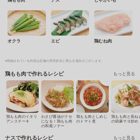
オクラ
エビ
鶏むね肉
※明細されている内容は店舗の実売状況と異なる場合がございます。
鶏もも肉で作れるレシピ
もっと見る
鶏もも肉のイタリ
わさび醤油がクセ
鶏もも肉としめじ
鶏もも肉と長ね
アンステーキ
になる！鶏もも肉
のトマト煮
の胡麻マヨ炒め
の和風ソテー
ナスで作れるレシピ
もっと見る