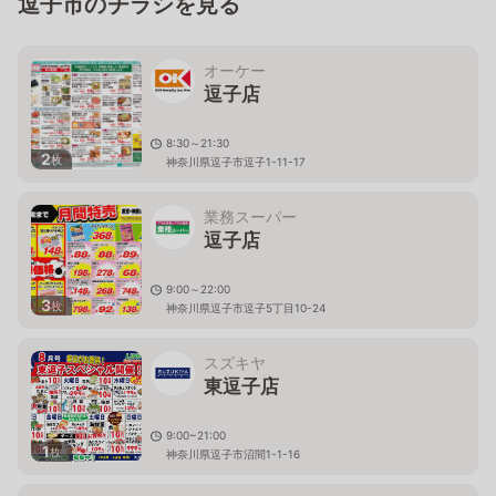
逗子市のチラシを見る
オーケー
逗子店
8:30～21:30
2
枚
神奈川県逗子市逗子1-11-17
業務スーパー
逗子店
9:00～22:00
3
枚
神奈川県逗子市逗子5丁目10-24
スズキヤ
東逗子店
9:00~21:00
1
枚
神奈川県逗子市沼間1-1-16