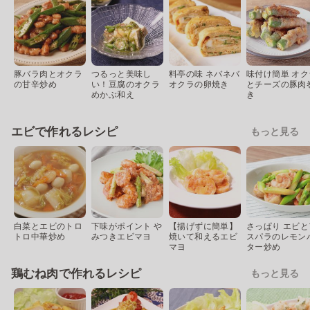
豚バラ肉とオクラ
つるっと美味し
料亭の味 ネバネバ
味付け簡単 オク
の甘辛炒め
い！豆腐のオクラ
オクラの卵焼き
とチーズの豚肉
めかぶ和え
き
エビで作れるレシピ
もっと見る
白菜とエビのトロ
下味がポイント や
【揚げずに簡単】
さっぱり エビと
トロ中華炒め
みつきエビマヨ
焼いて和えるエビ
スパラのレモン
マヨ
ター炒め
鶏むね肉で作れるレシピ
もっと見る