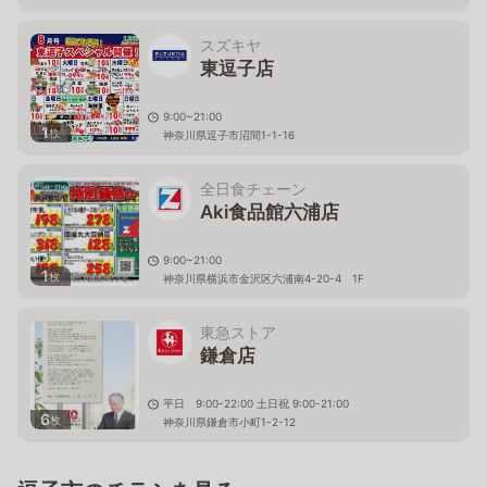
スズキヤ
東逗子店
9:00~21:00
1
枚
神奈川県逗子市沼間1-1-16
全日食チェーン
Aki食品館六浦店
9:00~21:00
1
枚
神奈川県横浜市金沢区六浦南4-20-4 1F
東急ストア
鎌倉店
平日 9:00-22:00 土日祝 9:00-21:00
6
枚
神奈川県鎌倉市小町1-2-12