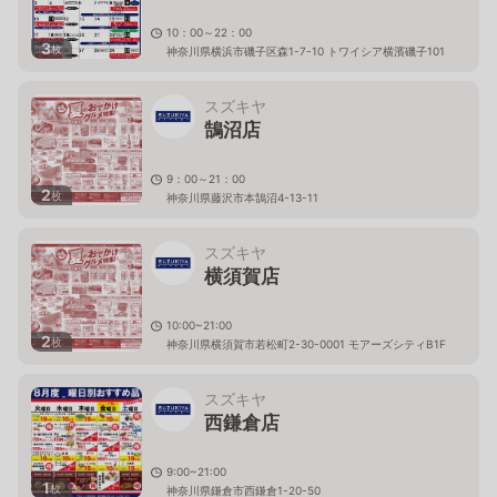
10：00～22：00
3
枚
神奈川県横浜市磯子区森1-7-10 トワイシア横濱磯子101
スズキヤ
鵠沼店
9：00～21：00
2
枚
神奈川県藤沢市本鵠沼4-13-11
スズキヤ
横須賀店
10:00~21:00
2
枚
神奈川県横須賀市若松町2-30-0001 モアーズシティB1F
スズキヤ
西鎌倉店
9:00~21:00
1
枚
神奈川県鎌倉市西鎌倉1-20-50