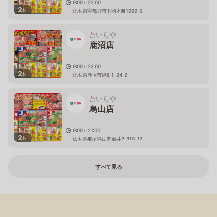
9:00～22:00
2
枚
栃木県宇都宮市下岡本町1999-5
たいらや
鹿沼店
9:00～23:00
2
枚
栃木県鹿沼市緑町1-24-2
たいらや
烏山店
9:00～21:00
2
枚
栃木県那須烏山市金井2-810-12
すべて見る