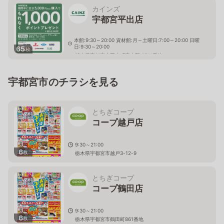
カインズ
宇都宮平出店
本館:9:30～20:00 資材館:月～土曜日:7:00～20:00 日曜
日:9:30～20:00
65
枚
栃木県宇都宮市平出町字上野 3711番地
宇都宮市のチラシを見る
とちぎコープ
コープ越戸店
9:30～21:00
6
枚
栃木県宇都宮市越戸3-12-9
とちぎコープ
コープ鶴田店
9:30～21:00
6
枚
栃木県宇都宮市鶴田町861番地