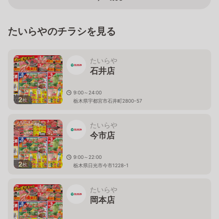
たいらやのチラシを見る
たいらや
石井店
9:00～24:00
2
枚
栃木県宇都宮市石井町2800-57
たいらや
今市店
9:00～22:00
2
枚
栃木県日光市今市1228-1
たいらや
岡本店