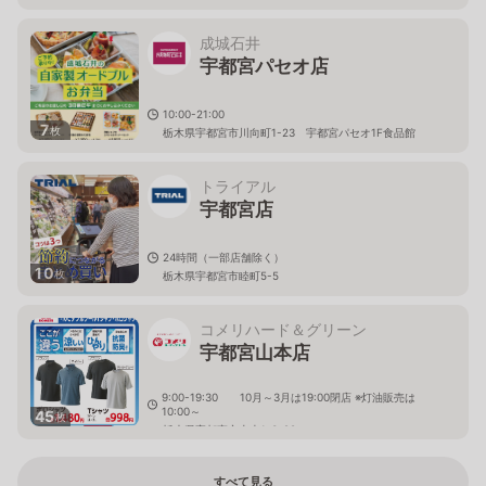
成城石井
宇都宮パセオ店
10:00-21:00
7
枚
栃木県宇都宮市川向町1-23 宇都宮パセオ1F食品館
トライアル
宇都宮店
24時間（一部店舗除く）
10
枚
栃木県宇都宮市睦町5-5
コメリハード＆グリーン
宇都宮山本店
9:00-19:30 10月～3月は19:00閉店 ※灯油販売は
10:00～
45
枚
栃木県宇都宮市山本1-3-28
すべて見る