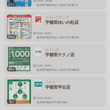
10:00～20:00
27
枚
栃木県宇都宮市ゆいの杜6丁目1番7号
ツルハドラッグ
宇都宮ゆいの杜店
9:00〜23:00
19
枚
栃木県宇都宮市ゆいの杜7丁目1番28号
カインズ
宇都宮テクノ店
9:30～20:00
61
枚
栃木県宇都宮市ゆいの杜5丁目26番5号
ニトリ
宇都宮平出店
10:00-20:00
5
枚
栃木県宇都宮市平出町3562