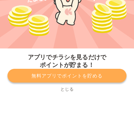
今すぐアプリをダウンロードする
アプリでチラシを見るだけで
ポイントが貯まる！
無料アプリでポイントを貯める
プライバシーポリシー
利用規約
運営会社
サービスに関してのお問い合わせ
チラシ掲載をお考えの方
とじる
Copyright© Kurashiru, Inc. All Rights Reserved.