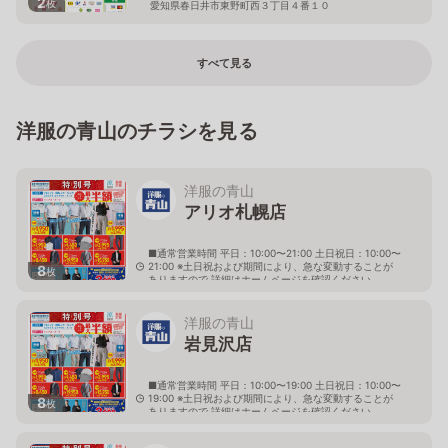
2
枚
愛知県春日井市東野町西３丁目４番１０
すべて見る
洋服の青山のチラシを見る
洋服の青山
アリオ札幌店
■通常営業時間 平日：10:00〜21:00 土日祝日：10:00〜
21:00 ※土日祝および期間により、急な変動することが
8
枚
ありますので 詳細はホームページを確認ください
北海道札幌市東区北七条東九丁目2番20号 アリオ札幌
３階
洋服の青山
岩見沢店
■通常営業時間 平日：10:00〜19:00 土日祝日：10:00〜
19:00 ※土日祝および期間により、急な変動することが
8
枚
ありますので 詳細はホームページを確認ください
北海道岩見沢市大和二条八丁目6番地