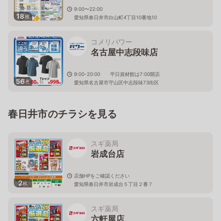
9:00〜22:00
18
枚
愛知県春日井市白山町4丁目10番地10
コメリパワー
名古屋中志段味店
9:00-20:00 平日資材館は7:00開店
56
枚
愛知県名古屋市守山区中志段味73街区
春日井市のチラシを見る
スギ薬局
岩成台店
店舗HPをご確認ください
2
枚
愛知県春日井市岩成台５丁目２番７
スギ薬局
六軒屋店