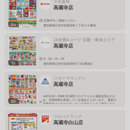
スギ薬局
高蔵寺店
店舗HPをご確認ください
2
枚
愛知県春日井市高蔵寺町１丁目４６番地
JA全農Aコープ 近畿・東海エリア
高蔵寺店
9：30～19：30
1
枚
愛知県春日井市高蔵寺町3丁目4番地3
リカーマウンテン
高蔵寺店
AM10:00～PM8:00 新型コロナウイルス感染症防止のた
め、営業時間を変更している場合がございます。 最新の
2
枚
営業状況はリカーマウンテン公式サイトをご確認くださ
い。
愛知県春日井市大留町9丁目3番地4
ツルハドラッグ
高蔵寺白山店