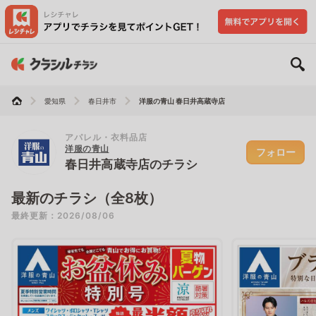
愛知県
春日井市
洋服の青山 春日井高蔵寺店
アパレル・衣料品店
洋服の青山
フォロー
春日井高蔵寺店のチラシ
最新のチラシ（全8枚）
最終更新：2026/08/06