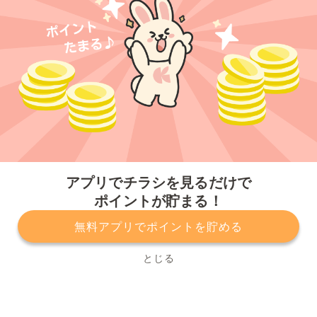
今すぐアプリをダウンロードする
アプリでチラシを見るだけで
ポイントが貯まる！
無料アプリでポイントを貯める
プライバシーポリシー
利用規約
運営会社
サービスに関してのお問い合わせ
チラシ掲載をお考えの方
とじる
Copyright© Kurashiru, Inc. All Rights Reserved.