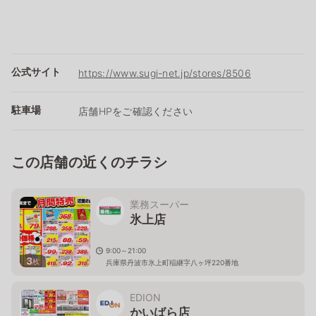
公式サイト
https://www.sugi-net.jp/stores/8506
駐車場
店舗HPをご確認ください
この店舗の近くのチラシ
業務スーパー
氷上店
9:00～21:00
3
枚
兵庫県丹波市氷上町稲継字八ヶ坪220番地
EDION
かいばら店