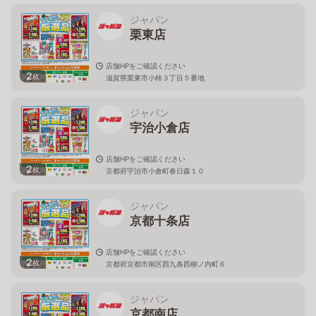
ジャパン
栗東店
店舗HPをご確認ください
2
枚
滋賀県栗東市小柿３丁目５番地
ジャパン
宇治小倉店
店舗HPをご確認ください
2
枚
京都府宇治市小倉町春日森１０
ジャパン
京都十条店
店舗HPをご確認ください
2
枚
京都府京都市南区西九条西柳ノ内町６
ジャパン
京都南店