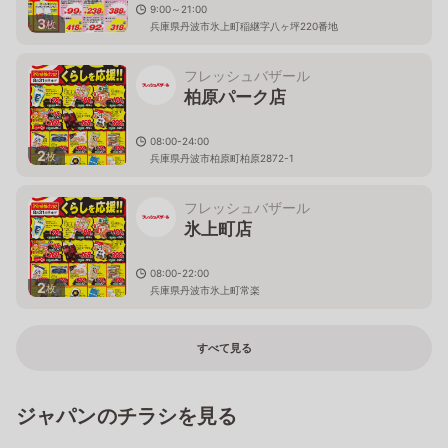
9:00～21:00
3
枚
兵庫県丹波市氷上町稲継字八ヶ坪220番地
フレッシュバザール
柏原パーク店
08:00-24:00
2
枚
兵庫県丹波市柏原町柏原2872-1
フレッシュバザール
氷上町店
08:00-22:00
2
枚
兵庫県丹波市氷上町常楽
すべて見る
ジャパンのチラシを見る