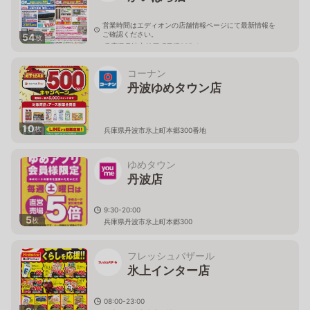
営業時間はエディオンの店舗情報ページにて最新情報を
ご確認ください。
54
枚
兵庫県丹波市柏原町母坪335-1
コーナン
丹波ゆめタウン店
10
枚
兵庫県丹波市氷上町本郷300番地
ゆめタウン
丹波店
9:30-20:00
5
枚
兵庫県丹波市氷上町本郷300
フレッシュバザール
氷上インター店
08:00-23:00