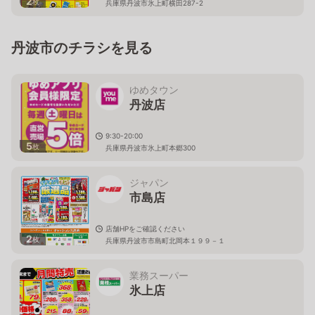
2
枚
兵庫県丹波市氷上町横田287-2
丹波市のチラシを見る
ゆめタウン
丹波店
9:30-20:00
5
枚
兵庫県丹波市氷上町本郷300
ジャパン
市島店
店舗HPをご確認ください
2
枚
兵庫県丹波市市島町北岡本１９９－１
業務スーパー
氷上店