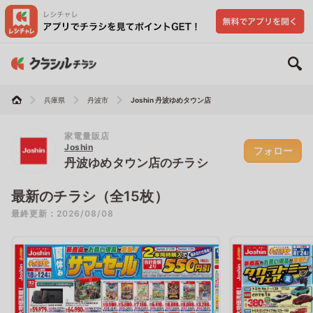
兵庫県
丹波市
Joshin 丹波ゆめタウン店
家電量販店
Joshin
フォロー
丹波ゆめタウン店のチラシ
最新のチラシ（全15枚）
最終更新：2026/08/08