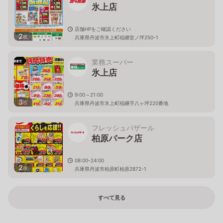
氷上店
店舗HPをご確認ください
2
枚
兵庫県丹波市氷上町稲継堂ノ坪250-1
業務スーパー
氷上店
9:00～21:00
3
枚
兵庫県丹波市氷上町稲継字八ヶ坪220番地
フレッシュバザール
柏原パーク店
08:00-24:00
2
枚
兵庫県丹波市柏原町柏原2872-1
すべて見る