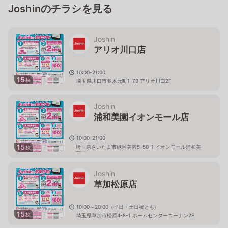
Joshinのチラシを見る
Joshin
アリオ川口店
10:00-21:00
15
枚
埼玉県川口市並木元町1-79 アリオ川口2F
Joshin
浦和美園イオンモール店
10:00-21:00
15
埼玉県さいたま市緑区美園5-50-1 イオンモール浦和美
枚
園1F
Joshin
草加松原店
10:00～20:00（平日・土日祝とも)
15
枚
埼玉県草加市松原4-8-1 ホームセンターコーナン2F