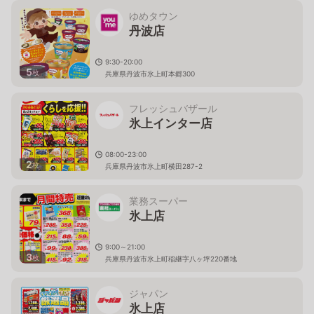
ゆめタウン
丹波店
9:30-20:00
5
枚
兵庫県丹波市氷上町本郷300
フレッシュバザール
氷上インター店
08:00-23:00
2
枚
兵庫県丹波市氷上町横田287-2
業務スーパー
氷上店
9:00～21:00
3
枚
兵庫県丹波市氷上町稲継字八ヶ坪220番地
ジャパン
氷上店