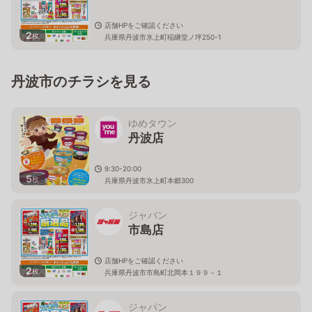
店舗HPをご確認ください
2
枚
兵庫県丹波市氷上町稲継堂ノ坪250-1
丹波市のチラシを見る
ゆめタウン
丹波店
9:30-20:00
5
枚
兵庫県丹波市氷上町本郷300
ジャパン
市島店
店舗HPをご確認ください
2
枚
兵庫県丹波市市島町北岡本１９９－１
ジャパン