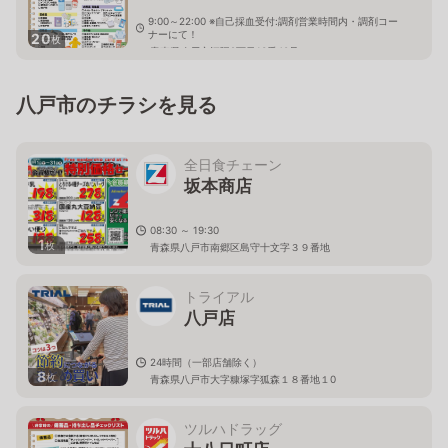
9:00～22:00 ※自己採血受付:調剤営業時間内・調剤コー
ナーにて！
20
枚
青森県八戸市江陽2丁目13番40号
八戸市のチラシを見る
全日食チェーン
坂本商店
08:30 ～ 19:30
1
枚
青森県八戸市南郷区島守十文字３９番地
トライアル
八戸店
24時間（一部店舗除く）
8
枚
青森県八戸市大字糠塚字狐森１８番地１0
ツルハドラッグ