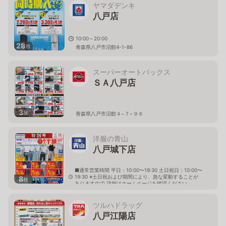
ヤマダデンキ
八戸店
10:00～20:00
28
枚
青森県八戸市沼館4-1-86
スーパーオートバックス
ＳＡ八戸店
3
枚
青森県八戸市沼館４−７−９６
洋服の青山
八戸城下店
■通常営業時間 平日：10:00〜19:30 土日祝日：10:00〜
19:30 ※土日祝および期間により、急な変動することが
8
枚
ありますので 詳細はホームページを確認ください
青森県八戸市城下四丁目8番12号
ツルハドラッグ
八戸江陽店