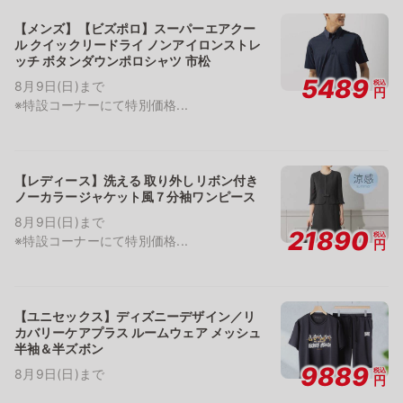
【メンズ】【ビズポロ】スーパーエアクー
ル クイックリードライ ノンアイロンストレ
ッチ ボタンダウンポロシャツ 市松
5489
税込
8月9日(日)まで
円
※特設コーナーにて特別価格...
【レディース】洗える 取り外しリボン付き
ノーカラージャケット風７分袖ワンピース
8月9日(日)まで
21890
税込
※特設コーナーにて特別価格...
円
【ユニセックス】ディズニーデザイン／リ
カバリーケアプラス ルームウェア メッシュ
半袖＆半ズボン
9889
税込
8月9日(日)まで
円