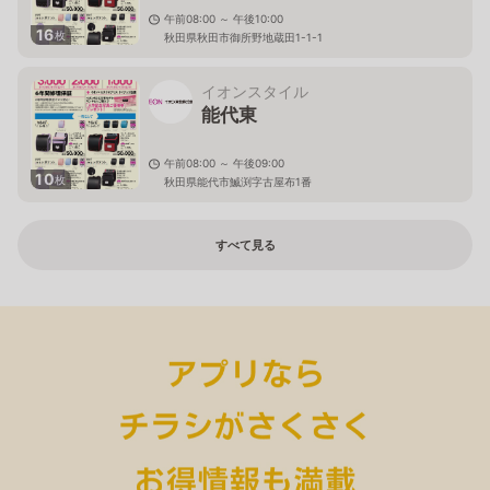
午前08:00 ～ 午後10:00
16
枚
秋田県秋田市御所野地蔵田1-1-1
イオンスタイル
能代東
午前08:00 ～ 午後09:00
10
枚
秋田県能代市鰄渕字古屋布1番
すべて見る