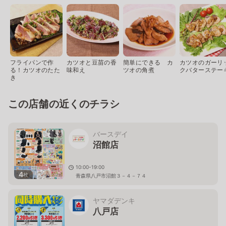
フライパンで作
カツオと豆苗の香
簡単にできる カ
カツオのガーリ
る！カツオのたた
味和え
ツオの角煮
クバターステー
き
この店舗の近くのチラシ
バースデイ
沼館店
10:00-19:00
4
枚
青森県八戸市沼館３－４－７４
ヤマダデンキ
八戸店