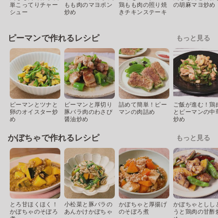
単こってりチャー
もも肉のマヨポン
鶏もも肉の照り焼
の胡麻マヨ炒め
シュー
炒め
きチキンステーキ
ピーマンで作れるレシピ
もっと見る
ピーマンとツナと
ピーマンと厚切り
詰めて簡単！ピー
ご飯が進む！鶏
卵のオイスター炒
豚バラ肉のわさび
マンの肉詰め
とピーマンの中
め
醤油炒め
炒め
かぼちゃで作れるレシピ
もっと見る
とろ甘ほくほく！
小松菜と豚バラの
かぼちゃと厚揚げ
かぼちゃとしし
かぼちゃのそぼろ
あんかけかぼちゃ
のそぼろ煮
うと鶏肉の甘酢