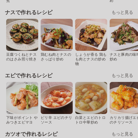
煮
め
ナスで作れるレシピ
もっと見る
豆腐つくねとナス
鶏むね肉とナスの
しょうが香る 鶏も
ナスと豚肉の味
のはさみ照り焼き
さっぱり炒め
も肉とナスの炒め
炒め
物
エビで作れるレシピ
もっと見る
下味がポイント や
ピリ辛 エビのチリ
白菜とエビのトロ
カリカリ揚げエ
みつきエビマヨ
ソース
トロ中華炒め
のチリソース
カツオで作れるレシピ
もっと見る