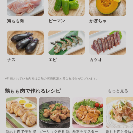
鶏もも肉
ピーマン
かぼちゃ
ナス
エビ
カツオ
※明細されている内容は店舗の実売状況と異なる場合がございます。
鶏もも肉で作れるレシピ
もっと見る
鶏もも肉で作る 簡
ガーリック香る 鶏
基本をマスター！
鶏もも肉と長ね