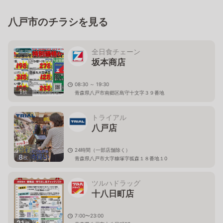
八戸市のチラシを見る
全日食チェーン
坂本商店
08:30 ～ 19:30
1
枚
青森県八戸市南郷区島守十文字３９番地
トライアル
八戸店
24時間（一部店舗除く）
8
枚
青森県八戸市大字糠塚字狐森１８番地１0
ツルハドラッグ
十八日町店
7:00〜23:00
21