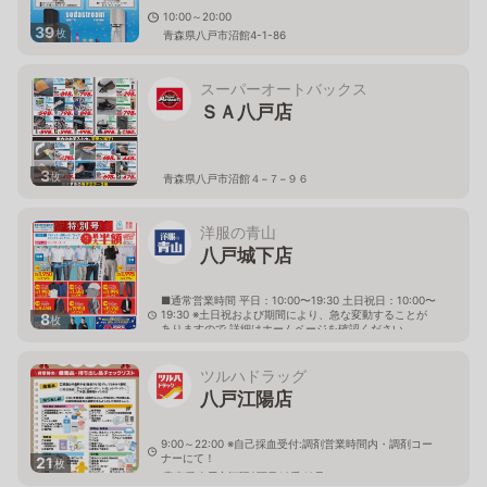
10:00～20:00
39
枚
青森県八戸市沼館4-1-86
スーパーオートバックス
ＳＡ八戸店
3
枚
青森県八戸市沼館４−７−９６
洋服の青山
八戸城下店
■通常営業時間 平日：10:00〜19:30 土日祝日：10:00〜
19:30 ※土日祝および期間により、急な変動することが
8
枚
ありますので 詳細はホームページを確認ください
青森県八戸市城下四丁目8番12号
ツルハドラッグ
八戸江陽店
9:00～22:00 ※自己採血受付:調剤営業時間内・調剤コー
ナーにて！
21
枚
青森県八戸市江陽2丁目13番40号