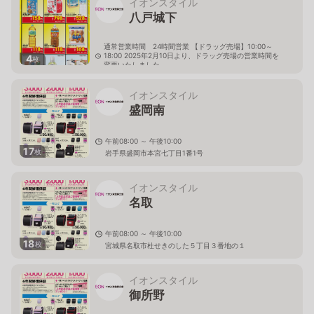
イオンスタイル
八戸城下
通常営業時間 24時間営業 【ドラッグ売場】10:00～
18:00 2025年2月10日より、ドラッグ売場の営業時間を
4
枚
変更いたしました。
青森県八戸市城下2-11
イオンスタイル
盛岡南
午前08:00 ～ 午後10:00
17
枚
岩手県盛岡市本宮七丁目1番1号
イオンスタイル
名取
午前08:00 ～ 午後10:00
18
枚
宮城県名取市杜せきのした５丁目３番地の１
イオンスタイル
御所野