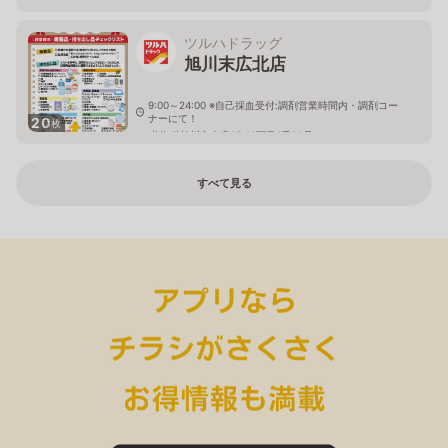
ツルハドラッグ
旭川末広北店
9:00～24:00 ※自己採血受付:調剤営業時間内・調剤コー
ナーにて！
20
枚
北海道旭川市末広1条10丁目1番20号
すべて見る