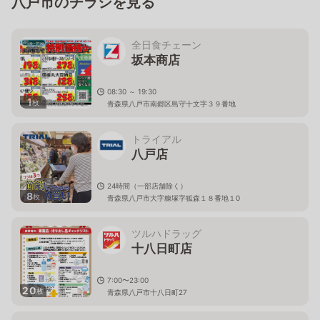
八戸市のチラシを見る
全日食チェーン
坂本商店
08:30 ～ 19:30
1
枚
青森県八戸市南郷区島守十文字３９番地
トライアル
八戸店
24時間（一部店舗除く）
8
枚
青森県八戸市大字糠塚字狐森１８番地１0
ツルハドラッグ
十八日町店
7:00〜23:00
20
枚
青森県八戸市十八日町27