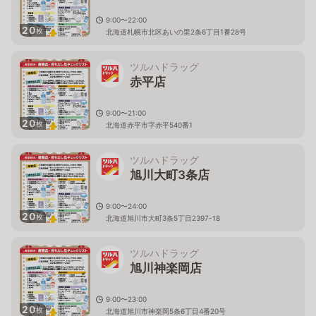
9:00〜22:00
20
枚
北海道札幌市北区あいの里2条6丁目1番28号
ツルハドラッグ
赤平店
9:00〜21:00
20
枚
北海道赤平市字赤平540番1
ツルハドラッグ
旭川大町3条店
9:00〜24:00
20
枚
北海道旭川市大町3条5丁目2397-18
ツルハドラッグ
旭川神楽岡店
9:00〜23:00
20
枚
北海道旭川市神楽岡5条6丁目4番20号