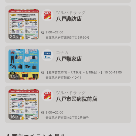
ツルハドラッグ
八戸諏訪店
9:00〜22:00
20
枚
青森県八戸市諏訪3丁目3番20号
コナカ
八戸類家店
【夏季営業時間 ＜7/13(月)～9/18(金)＞】 10:00-19:00
13
枚
青森県八戸市類家4-10-11
ツルハドラッグ
八戸市民病院前店
9:00〜22:00
16
枚
青森県八戸市田向3丁目2番19号