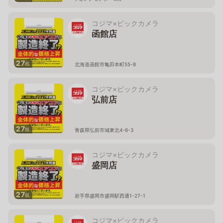
コジマ×ビックカメラ
函館店
27
枚
北海道函館市亀田本町55-8
コジマ×ビックカメラ
弘前店
27
枚
青森県弘前市城東北4-6-3
コジマ×ビックカメラ
盛岡店
27
枚
岩手県盛岡市盛岡駅西通1-27-1
コジマ×ビックカメラ