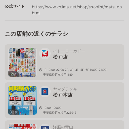
公式サイト
https://www.kojima.net/shop/shoplist/matsudo.
html
この店舗の近くのチラシ
イトーヨーカドー
松戸店
1F 10:00-22:00 2F, 3F, 4F, 5F, 6F 10:00-21:00
2
枚
千葉県松戸市松戸1149
ヤマダデンキ
松戸本店
10:00～20:00
32
枚
千葉県松戸市松戸2289-3
洋服の青山