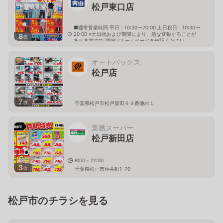
松戸東口店
■通常営業時間 平日：10:30〜20:00 土日祝日：10:30〜
20:00 ※土日祝および期間により、急な変動することが
8
枚
ありますので 詳細はホームページを確認ください
千葉県松戸市松戸1230番地の1 ピアザ松戸３階
オートバックス
松戸店
7
枚
千葉県松戸市松戸新田６３番地の１
業務スーパー
松戸新田店
9:00～22:00
3
枚
千葉県松戸市仲井町1-70
松戸市のチラシを見る