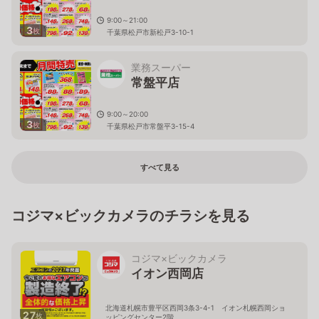
9:00～21:00
3
枚
千葉県松戸市新松戸3-10-1
業務スーパー
常盤平店
9:00～20:00
3
枚
千葉県松戸市常盤平3-15-4
すべて見る
コジマ×ビックカメラのチラシを見る
コジマ×ビックカメラ
イオン西岡店
北海道札幌市豊平区西岡3条3-4-1 イオン札幌西岡ショ
27
枚
ッピングセンター2階