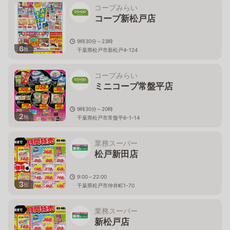
コープみらい
コープ新松戸店
9時30分～23時
6
枚
千葉県松戸市新松戸4-124
コープみらい
ミニコープ常盤平店
9時30分～20時
2
枚
千葉県松戸市常盤平6-1-14
業務スーパー
松戸新田店
9:00～22:00
3
枚
千葉県松戸市仲井町1-70
業務スーパー
新松戸店