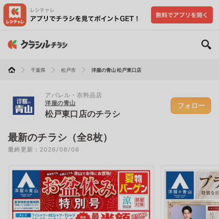
千葉県
松戸市
洋服の青山 松戸東口店
アパレル・衣料品店
洋服の青山
フォロー
松戸東口店のチラシ
最新のチラシ（全8枚）
最終更新：2026/08/06