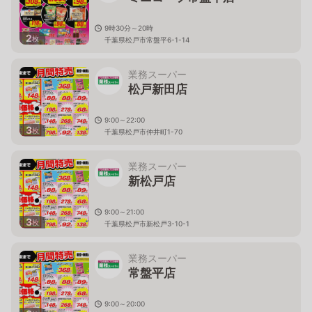
9時30分～20時
2
枚
千葉県松戸市常盤平6-1-14
業務スーパー
松戸新田店
9:00～22:00
3
枚
千葉県松戸市仲井町1-70
業務スーパー
新松戸店
9:00～21:00
3
枚
千葉県松戸市新松戸3-10-1
業務スーパー
常盤平店
9:00～20:00