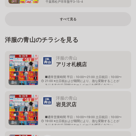
3
枚
千葉県松戸市常盤平3-15-4
すべて見る
洋服の青山のチラシを見る
洋服の青山
アリオ札幌店
■通常営業時間 平日：10:00〜21:00 土日祝日：10:00〜
21:00 ※土日祝および期間により、急な変動することが
8
枚
ありますので 詳細はホームページを確認ください
北海道札幌市東区北七条東九丁目2番20号 アリオ札幌
３階
洋服の青山
岩見沢店
■通常営業時間 平日：10:00〜19:00 土日祝日：10:00〜
19:00 ※土日祝および期間により、急な変動することが
8
枚
ありますので 詳細はホームページを確認ください
北海道岩見沢市大和二条八丁目6番地