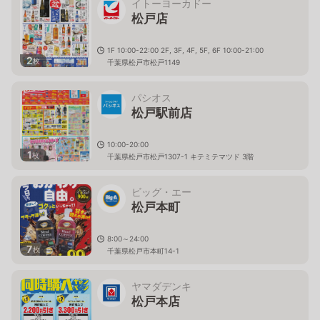
イトーヨーカドー
松戸店
1F 10:00-22:00 2F, 3F, 4F, 5F, 6F 10:00-21:00
2
枚
千葉県松戸市松戸1149
パシオス
松戸駅前店
10:00-20:00
1
枚
千葉県松戸市松戸1307-1 キテミテマツド 3階
ビッグ・エー
松戸本町
8:00～24:00
7
枚
千葉県松戸市本町14-1
ヤマダデンキ
松戸本店