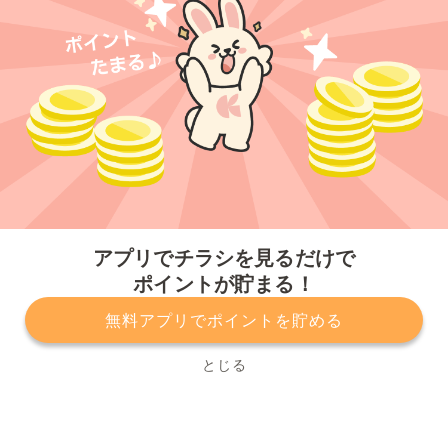
今すぐアプリをダウンロードする
アプリでチラシを見るだけで
ポイントが貯まる！
無料アプリでポイントを貯める
プライバシーポリシー
利用規約
運営会社
サービスに関してのお問い合わせ
チラシ掲載をお考えの方
とじる
Copyright© Kurashiru, Inc. All Rights Reserved.