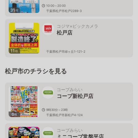
10:00～20:00
31
枚
千葉県松戸市松戸2289-3
コジマ×ビックカメラ
松戸店
11
枚
千葉県松戸市緑ヶ丘1-121-2
松戸市のチラシを見る
コープみらい
コープ新松戸店
9時30分～23時
6
枚
千葉県松戸市新松戸4-124
コープみらい
ミニコープ常盤平店