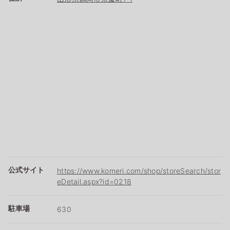
公式サイト
https://www.komeri.com/shop/storeSearch/stor
eDetail.aspx?id=0218
駐車場
630