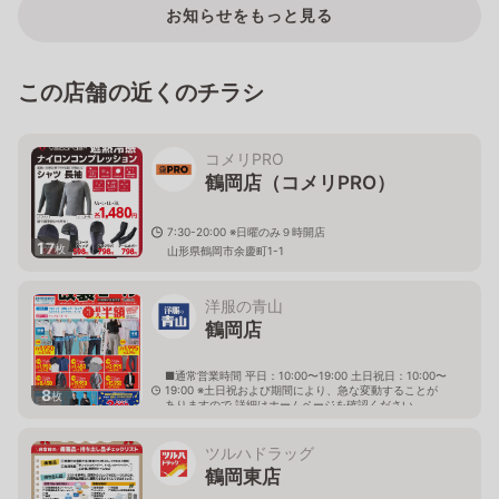
お知らせをもっと見る
この店舗の近くのチラシ
コメリPRO
鶴岡店（コメリPRO）
7:30-20:00 ※日曜のみ９時開店
17
枚
山形県鶴岡市余慶町1-1
洋服の青山
鶴岡店
■通常営業時間 平日：10:00〜19:00 土日祝日：10:00〜
19:00 ※土日祝および期間により、急な変動することが
8
枚
ありますので 詳細はホームページを確認ください
山形県鶴岡市宝田二丁目4番32号
ツルハドラッグ
鶴岡東店