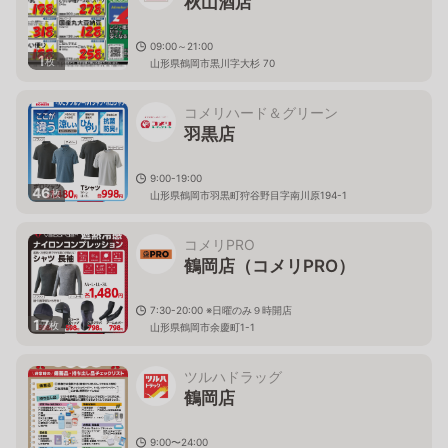
秋山酒店
09:00～21:00
1
枚
山形県鶴岡市黒川字大杉 70
コメリハード＆グリーン
羽黒店
9:00-19:00
46
枚
山形県鶴岡市羽黒町狩谷野目字南川原194-1
コメリPRO
鶴岡店（コメリPRO）
7:30-20:00 ※日曜のみ９時開店
17
枚
山形県鶴岡市余慶町1-1
ツルハドラッグ
鶴岡店
9:00〜24:00