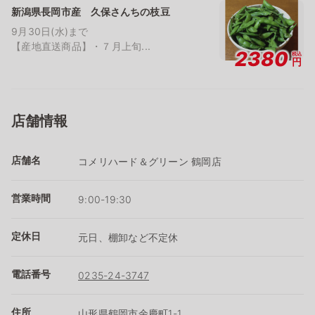
新潟県長岡市産 久保さんちの枝豆
9月30日(水)まで
【産地直送商品】・７月上旬...
2380
税込
円
店舗情報
店舗名
コメリハード＆グリーン 鶴岡店
営業時間
9:00-19:30
定休日
元日、棚卸など不定休
電話番号
0235-24-3747
住所
山形県鶴岡市余慶町1-1