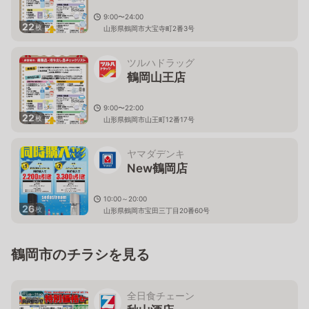
9:00〜24:00
22
枚
山形県鶴岡市大宝寺町2番3号
ツルハドラッグ
鶴岡山王店
9:00〜22:00
22
枚
山形県鶴岡市山王町12番17号
ヤマダデンキ
New鶴岡店
10:00～20:00
26
枚
山形県鶴岡市宝田三丁目20番60号
鶴岡市のチラシを見る
全日食チェーン