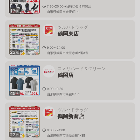
7:30-20:00 ※日曜のみ９時開店
17
枚
山形県鶴岡市余慶町1-1
ツルハドラッグ
鶴岡東店
9:00〜24:00
22
枚
山形県鶴岡市大宝寺町2番3号
コメリハード＆グリーン
鶴岡店
9:00-19:30
45
枚
山形県鶴岡市余慶町1-1
ツルハドラッグ
鶴岡新斎店
9:00〜24:00
22
枚
山形県鶴岡市西新斎町1-38