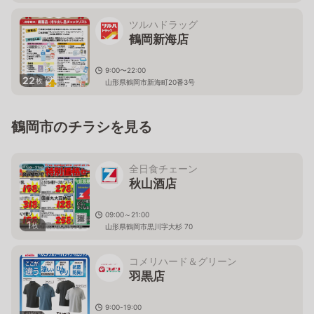
ツルハドラッグ
鶴岡新海店
9:00〜22:00
22
枚
山形県鶴岡市新海町20番3号
鶴岡市のチラシを見る
全日食チェーン
秋山酒店
09:00～21:00
1
枚
山形県鶴岡市黒川字大杉 70
コメリハード＆グリーン
羽黒店
9:00-19:00