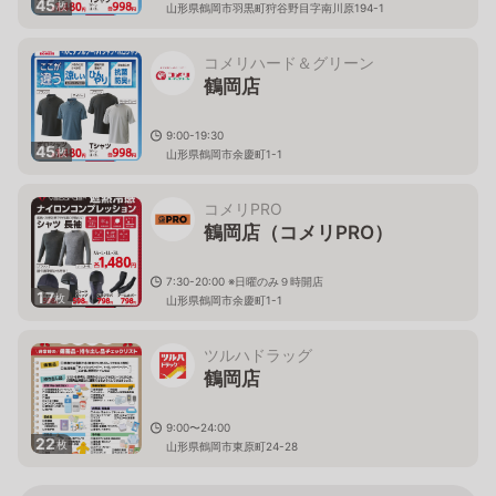
45
枚
山形県鶴岡市羽黒町狩谷野目字南川原194-1
コメリハード＆グリーン
鶴岡店
9:00-19:30
45
枚
山形県鶴岡市余慶町1-1
コメリPRO
鶴岡店（コメリPRO）
7:30-20:00 ※日曜のみ９時開店
17
枚
山形県鶴岡市余慶町1-1
ツルハドラッグ
鶴岡店
9:00〜24:00
22
枚
山形県鶴岡市東原町24-28