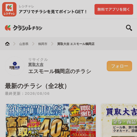
山形県
鶴岡市
買取大吉 エスモール鶴岡店
リサイクル
買取大吉
フォロー
エスモール鶴岡店のチラシ
最新のチラシ（全2枚）
最終更新：2026/08/06