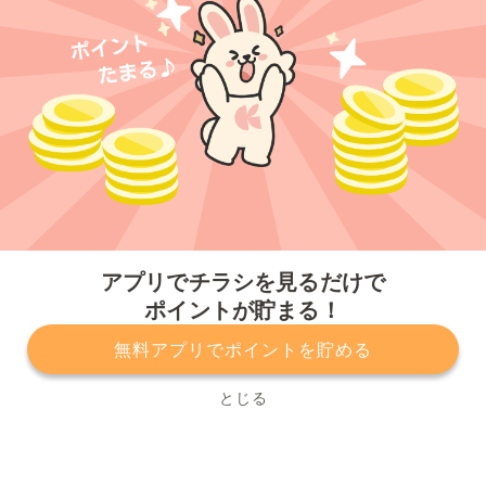
今すぐアプリをダウンロードする
アプリでチラシを見るだけで
ポイントが貯まる！
無料アプリでポイントを貯める
プライバシーポリシー
利用規約
運営会社
サービスに関してのお問い合わせ
チラシ掲載をお考えの方
とじる
Copyright© Kurashiru, Inc. All Rights Reserved.