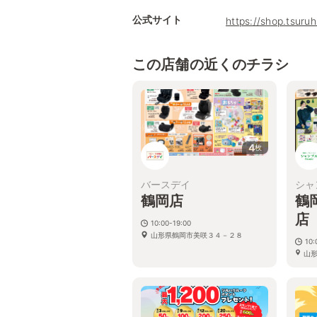
公式サイト
https://shop.tsur
この店舗の近くのチラシ
4
枚
バースデイ
シャ
鶴岡店
鶴
10:00-19:00
山形県鶴岡市美咲３４－２８
10:
山