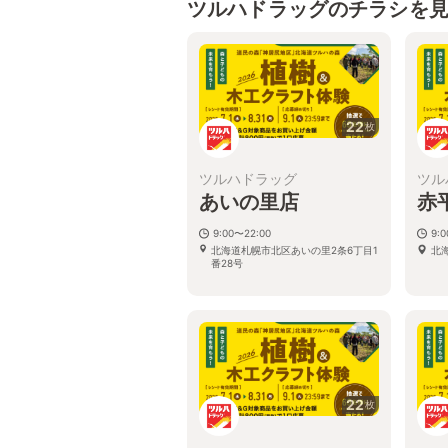
ツルハドラッグのチラシを
22
枚
ツルハドラッグ
ツル
あいの里店
赤
9:00〜22:00
9:
北海道札幌市北区あいの里2条6丁目1
北
番28号
22
枚