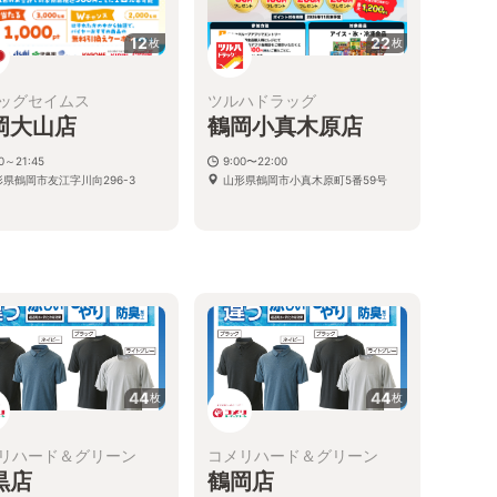
12
22
枚
枚
ッグセイムス
ツルハドラッグ
岡大山店
鶴岡小真木原店
00～21:45
9:00〜22:00
形県鶴岡市友江字川向296-3
山形県鶴岡市小真木原町5番59号
44
44
枚
枚
リハード＆グリーン
コメリハード＆グリーン
黒店
鶴岡店