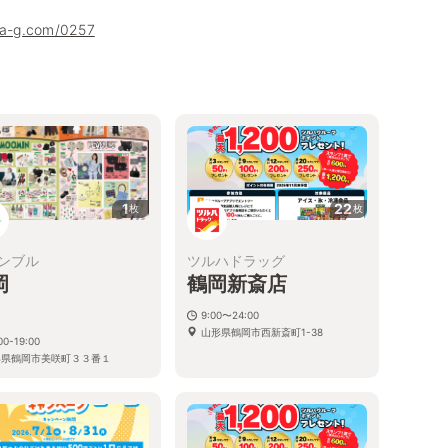
uha-g.com/0257
1
22
枚
枚
ンブル
ツルハドラッグ
岡
鶴岡新斎店
店
9:00〜24:00
山形県鶴岡市西新斎町1-38
00-19:00
形県鶴岡市美咲町３３番１
号