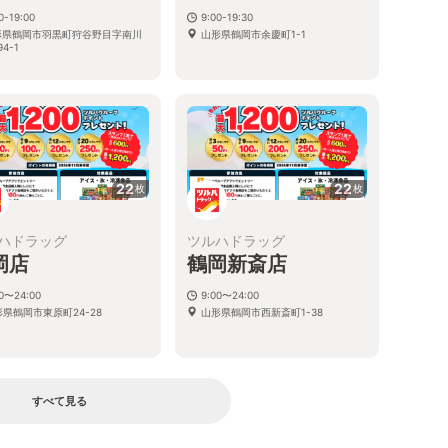
0-19:00
9:00-19:30
形県鶴岡市羽黒町狩谷野目字南川
山形県鶴岡市余慶町1-1
4-1
22
22
枚
枚
ハドラッグ
ツルハドラッグ
岡店
鶴岡新斎店
00〜24:00
9:00〜24:00
県鶴岡市東原町24-28
山形県鶴岡市西新斎町1-38
すべて見る