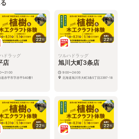
見る
22
22
枚
枚
ハドラッグ
ツルハドラッグ
平店
旭川大町3条店
00〜21:00
9:00〜24:00
海道赤平市字赤平540番1
北海道旭川市大町3条5丁目2397-18
22
22
枚
枚