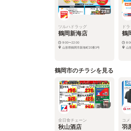
22
枚
ツルハドラッグ
ドラ
鶴岡新海店
鶴
9:00〜22:00
8:
山形県鶴岡市新海町20番3号
山
鶴岡市のチラシを見る
1
枚
全日食チェーン
コメ
秋山酒店
羽