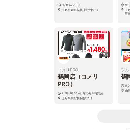
09:00～21:00
9:0
山形県鶴岡市黒川字大杉 70
山
原19
17
枚
コメリPRO
ツル
鶴岡店（コメリ
鶴
PRO）
9:
山形
7:30-20:00 ※日曜のみ９時開店
山形県鶴岡市余慶町1-1