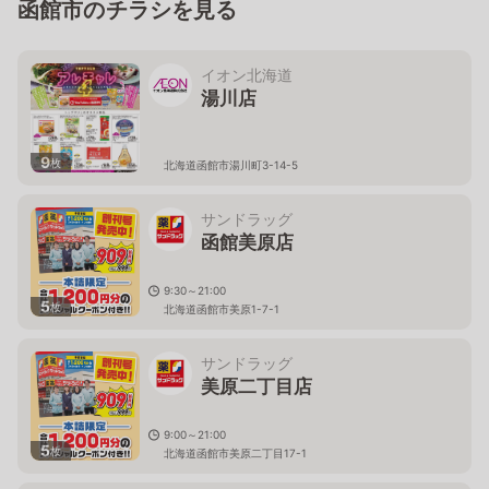
函館市のチラシを見る
イオン北海道
湯川店
9
枚
北海道函館市湯川町3-14-5
サンドラッグ
函館美原店
9:30～21:00
5
枚
北海道函館市美原1-7-1
サンドラッグ
美原二丁目店
9:00～21:00
5
枚
北海道函館市美原二丁目17-1