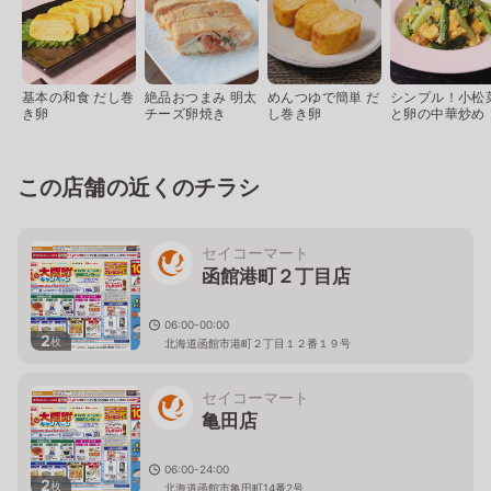
基本の和食 だし巻
絶品おつまみ 明太
めんつゆで簡単 だ
シンプル！小松
き卵
チーズ卵焼き
し巻き卵
と卵の中華炒め
この店舗の近くのチラシ
セイコーマート
函館港町２丁目店
06:00-00:00
2
枚
北海道函館市港町２丁目１２番１９号
セイコーマート
亀田店
06:00-24:00
2
枚
北海道函館市亀田町14番2号