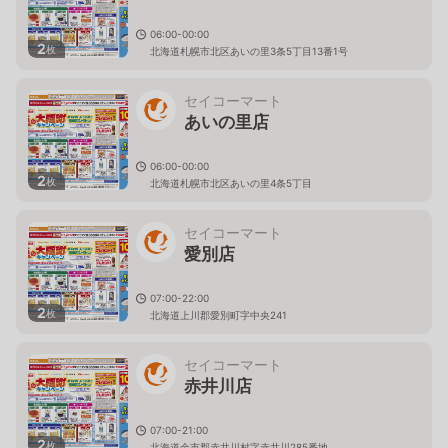
06:00-00:00
2
枚
北海道札幌市北区あいの里3条5丁目13番1号
セイコーマート
あいの里店
06:00-00:00
2
枚
北海道札幌市北区あいの里4条5丁目
セイコーマート
愛別店
07:00-22:00
2
枚
北海道上川郡愛別町字中央241
セイコーマート
赤井川店
07:00-21:00
2
枚
北海道余市郡赤井川村字赤井川285番地