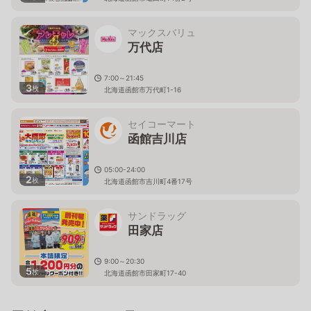
マックスバリュ
万代店
7:00～21:45
3
枚
北海道函館市万代町1-16
セイコーマート
函館吉川店
05:00-24:00
2
枚
北海道函館市吉川町4番17号
サンドラッグ
田家店
9:00～20:30
5
枚
北海道函館市田家町17-40