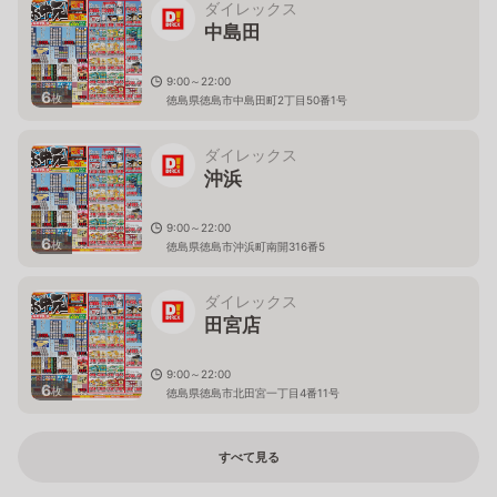
ダイレックス
中島田
9:00～22:00
6
枚
徳島県徳島市中島田町2丁目50番1号
ダイレックス
沖浜
9:00～22:00
6
枚
徳島県徳島市沖浜町南開316番5
ダイレックス
田宮店
9:00～22:00
6
枚
徳島県徳島市北田宮一丁目4番11号
すべて見る