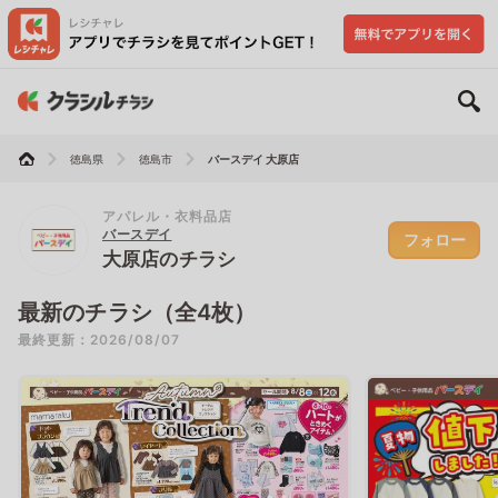
徳島県
徳島市
バースデイ 大原店
アパレル・衣料品店
バースデイ
フォロー
大原店のチラシ
最新のチラシ（全4枚）
最終更新：2026/08/07