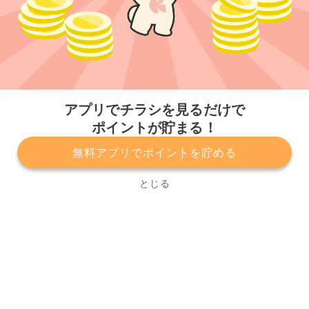
今すぐアプリをダウンロードする
アプリでチラシを見るだけで
ポイントが貯まる！
無料アプリでポイントを貯める
プライバシーポリシー
利用規約
運営会社
サービスに関してのお問い合わせ
チラシ掲載をお考えの方
とじる
Copyright© Kurashiru, Inc. All Rights Reserved.