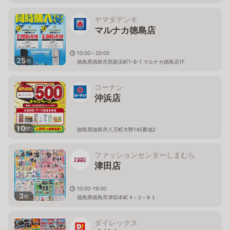
ヤマダデンキ
マルナカ徳島店
10:00～20:00
25
枚
徳島県徳島市西新浜町1-6-1 マルナカ徳島店1F
コーナン
沖浜店
10
枚
徳島県徳島市八万町大野145番地2
ファッションセンターしまむら
津田店
10:00-19:00
3
枚
徳島県徳島市津田本町４−２−８１
ダイレックス