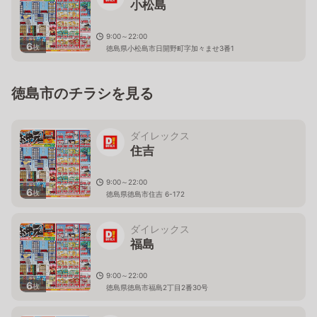
小松島
9:00～22:00
6
枚
徳島県小松島市日開野町字加々ませ3番1
徳島市のチラシを見る
ダイレックス
住吉
9:00～22:00
6
枚
徳島県徳島市住吉 6-172
ダイレックス
福島
9:00～22:00
6
枚
徳島県徳島市福島2丁目2番30号