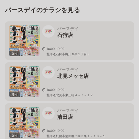
バースデイのチラシを見る
バースデイ
石狩店
10:00-19:00
5
枚
北海道石狩市樽川６条１丁目３
バースデイ
北見メッセ店
10:00-19:00
4
枚
北海道北見市東三輪４－７－１２
バースデイ
清田店
10:00-19:00
5
枚
北海道札幌市清田区平岡３条１－１０－１