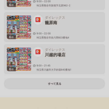
9:00～22:00
6
枚
埼玉県熊谷市新堀字北原962-2
ダイレックス
籠原南
9:00～22:00
6
枚
埼玉県熊谷市拾六間603番地4
ダイレックス
川越的場店
9:00～21:45
6
枚
埼玉県川越市大字的場840番地1
すべて見る