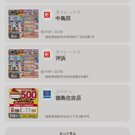
ダイレックス
中島田
9:00～22:00
6
枚
徳島県徳島市中島田町2丁目50番1号
ダイレックス
沖浜
9:00～22:00
6
枚
徳島県徳島市沖浜町南開316番5
コーナン
徳島住吉店
10
枚
徳島県徳島市住吉六丁目3番10号
すべて見る