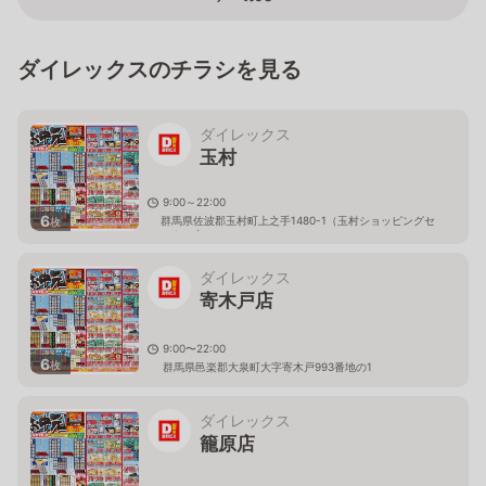
ダイレックスのチラシを見る
ダイレックス
玉村
9:00～22:00
6
群馬県佐波郡玉村町上之手1480-1（玉村ショッピングセ
枚
ンター内）
ダイレックス
寄木戸店
9:00〜22:00
6
枚
群馬県邑楽郡大泉町大字寄木戸993番地の1
ダイレックス
籠原店