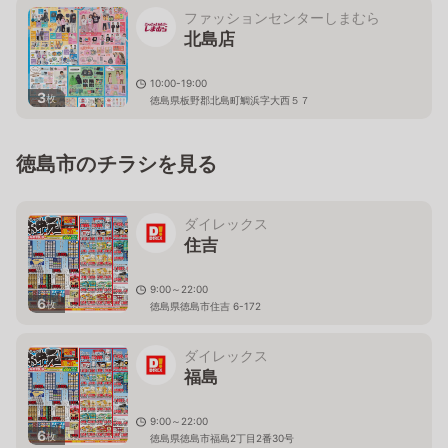
ファッションセンターしまむら
北島店
10:00-19:00
3
枚
徳島県板野郡北島町鯛浜字大西５７
徳島市のチラシを見る
ダイレックス
住吉
9:00～22:00
6
枚
徳島県徳島市住吉 6-172
ダイレックス
福島
9:00～22:00
6
枚
徳島県徳島市福島2丁目2番30号