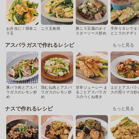
お弁当に！簡単ニ
ニラ玉春雨
豚ニラ豆腐のオイ
手作りタレでタ
ラ玉
スターソース炒め
とニラのチヂミ
アスパラガスで作れるレシピ
もっと見る
豚バラ肉とアスパ
鶏むね肉とアスパ
甘辛ジューシー ま
エビとアスパラ
ラガスのレモン炒
ラガスのレモン炒
るごとアスパラガ
スの照りマヨ炒
め
め
スのつくね巻き
ナスで作れるレシピ
もっと見る