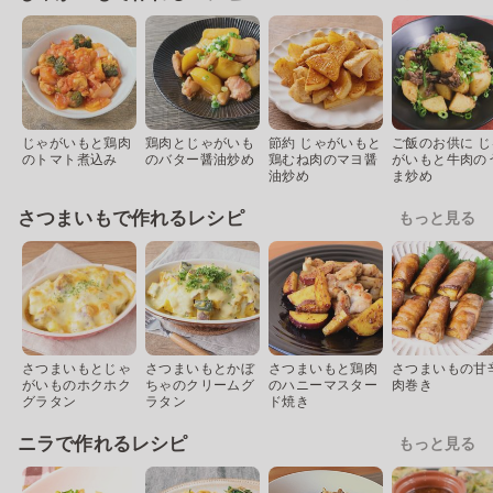
じゃがいもと鶏肉
鶏肉とじゃがいも
節約 じゃがいもと
ご飯のお供に じ
のトマト煮込み
のバター醤油炒め
鶏むね肉のマヨ醤
がいもと牛肉の
油炒め
ま炒め
さつまいもで作れるレシピ
もっと見る
さつまいもとじゃ
さつまいもとかぼ
さつまいもと鶏肉
さつまいもの甘
がいものホクホク
ちゃのクリームグ
のハニーマスター
肉巻き
グラタン
ラタン
ド焼き
ニラで作れるレシピ
もっと見る