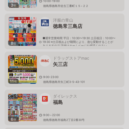
10:00-19:00
3
枚
徳島県徳島市佐古三番町１５−２２
洋服の青山
徳島常三島店
■通常営業時間 平日：10:30〜19:30 土日祝日：10:00〜
19:30 ※土日祝および期間により、急な変動することが
8
枚
ありますので 詳細はホームページを確認ください
徳島県徳島市北常三島町一丁目1番地3
ドラッグストアmac
矢三店
9:00-23:00
11
枚
徳島県徳島市矢三町3-5-43-101
ダイレックス
福島
9:00～22:00
6
枚
徳島県徳島市福島2丁目2番30号