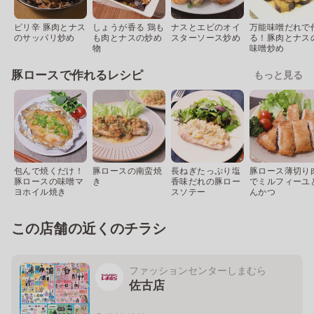
ピリ辛 豚肉とナス
しょうが香る 鶏も
ナスとエビのオイ
万能味噌だれで
のサッパリ炒め
も肉とナスの炒め
スターソース炒め
る！豚肉とナス
物
味噌炒め
豚ロースで作れるレシピ
もっと見る
包んで焼くだけ！
豚ロースの南蛮焼
長ねぎたっぷり塩
豚ロース薄切り
豚ロースの味噌マ
き
香味だれの豚ロー
でミルフィーユ
ヨホイル焼き
スソテー
んかつ
この店舗の近くのチラシ
ファッションセンターしまむら
佐古店